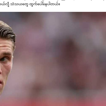
ိုင်တယ်လို့ သံသယတွေ ထွက်ပေါ်နေပါတယ်။