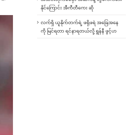
နိုင်ကြောင်း အီကီတီကေး ဆို
လက်ရှိ ယူနိုက်တက်ရဲ့ ဖရိုဖရဲ အခြေအနေ
ကို မြင်ရတာ ရင်နာရတယ်လို့ ရွန်နီ ဖွင့်ဟ