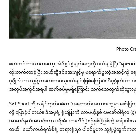
Photo Cr
စက်တင်ကာယာကတော့ အဲဒီစွပ်စွဲချက်တွေကို ပယ်ချခဲ့ပြီး “ရာဇဝတ်
တိုးတက်လာခဲ့ပြီး ဘယ်ဆွီဒင်အေးဂျင့်မှ မရောက်ဖူးတဲ့အဆင့်ကို 
ပုဂ္ဂိုလ်ဟာ သူ့ရဲ့ကလေးဘဝသူငယ်ချင်းဖြစ်ကြောင်း ဒီပုဂ္ဂိုလ်ဟ
အလုပ်အကိုင်အရပါ ဆက်စပ်မှုမရှိကြောင်း သက်သေထွက်ဆိုသွားမှ
SVT Sport ကို လန်ဒ်ကွက်ဗစ်က “အထောက်အထားတွေမှာ ဖော်ပြထ
လို့ ပြောခဲ့ပါတယ်။ ဒီအမှုရဲ့ ရုံးချိန်းကို လာမယ့်နှစ် ဖေဖော်
အာဆင်နယ်အသင်းဟာ ပရီးမီးယားလိဂ်ပွဲစဉ်နှစ်ပွဲဖြစ်တဲ့ ဆန်းဒါးလန်းနဲ့
တယ်။ ယော်ကယ်ရက်စ်ရဲ့ တရားရုံးမှာ ပါဝင်မှုဟာ သူ့ရဲ့ပွဲထွက်ကစ