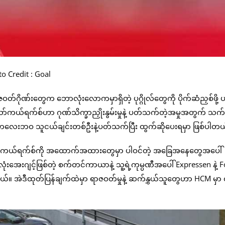
o Credit : Goal
ာဇဝတ်ဂိုဏ်းတွေက ဘောလုံးလောကမှာရှိတဲ့ ပုဂ္ဂိုလ်တွေကို ပိုက်ဆံညှစ်ဖို့ ပ
ာ့ ယော်ကယ်ရက်စ်ဟာ ဂုဏ်သိက္ခာညှိုးနွမ်းမှုနဲ့ ပတ်သက်တဲ့အမှုအတွက် သ
ံးမှာ ကလေးဘဝ သူငယ်ချင်းတစ်ဦးနဲ့ပတ်သက်ပြီး ထွက်ဆိုပေးရမှာ ဖြစ်ပါတ
ာ်ကယ်ရက်စ်ကို အထောက်အထားတွေမှာ ပါဝင်တဲ့ အခြေအနေတွေအပေါ်
ံးအေးဂျင့်ဖြစ်တဲ့ စက်တင်ကာယာနဲ့ သူ့ရဲ့ကုမ္ပဏီအပေါ် Expressen နဲ့ F
ဲ့ပါတယ်။ အဲဒီထုတ်ပြန်ချက်ထဲမှာ ရာဇဝတ်မှုနဲ့ ဆက်နွှယ်သူတွေဟာ HCM မှ