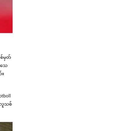
စ်မှတ်
က်သေ
ယ်။
otboll
ာ လူသစ်