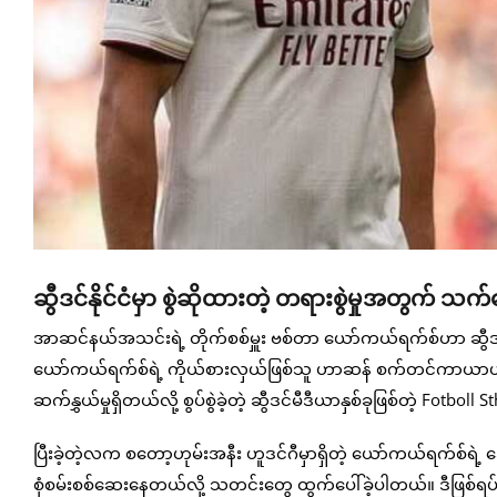
ဆွီဒင်နိုင်ငံမှာ စွဲဆိုထားတဲ့ တရားစွဲမှုအတွက်
အာဆင်နယ်အသင်းရဲ့ တိုက်စစ်မှူး ဗစ်တာ ယော်ကယ်ရက်စ်ဟာ ဆွီဒင်
ယော်ကယ်ရက်စ်ရဲ့ ကိုယ်စားလှယ်ဖြစ်သူ ဟာဆန် စက်တင်ကာယာဟာ သူ့
ဆက်နွှယ်မှုရှိတယ်လို့ စွပ်စွဲခဲ့တဲ့ ဆွီဒင်မီဒီယာနှစ်ခုဖြစ်တဲ့ Fotboll S
ပြီးခဲ့တဲ့လက စတော့ဟုမ်းအနီး ဟူဒင်ဂီမှာရှိတဲ့ ယော်ကယ်ရက်စ်ရဲ့ အေ
စုံစမ်းစစ်ဆေးနေတယ်လို့ သတင်းတွေ ထွက်ပေါ်ခဲ့ပါတယ်။ ဒီဖြစ်ရပ