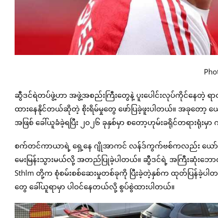
Phot
ဆွီဒင်ရဲတပ်ဖွဲ့ဟာ အဖွဲ့အစည်းကြီးတွေနဲ့ ပူးပေါင်းလုပ်ကိုင်နေတဲ့ ရ
ထားနေနိုင်တယ်ဆိုတဲ့ စိုးရိမ်မှုတွေ ဖော်ပြခဲ့ဖူးပါတယ်။ အခုတေ
အဖြစ် ခေါ်ယူခံခဲ့ရပြီး ၂၀၂၆ ခုနှစ်မှာ စတော့ဟုမ်းခရိုင်တရားရု
စက်တင်ကာယာရဲ့ ရှေ့နေ ဂျိုအာကင် လန်ဒ်ကွက်ဗစ်ကလည်း ယေ
မေးမြန်းသွားမယ်လို့ အတည်ပြုခဲ့ပါတယ်။ ဆွီဒင်ရဲ့ အကြီးဆုံးဘောလု
Sthlm တို့က စုံစမ်းစစ်ဆေးမှုတစ်ခုကို ပြီးခဲ့တဲ့နှစ်က ထုတ်ပြန်ခ
တွေ ခေါ်ယူရာမှာ ပါဝင်နေတယ်လို့ စွပ်စွဲထားပါတယ်။