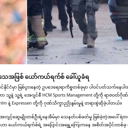
 သက်သေအဖြစ် ယော်ကယ်ရက်စ် ခေါ်ယူခံရ
နိုင်ငံမှာ ဖြစ်ပွားနေတဲ့ ဥပဒေရေးရာကိစ္စတစ်ခုမှာ ပါဝင်ပတ်သက်နေပ
နဲ့ သူ့ရဲ့ အေဂျင်စီ HCM Sports Management တို့ကို ရာဇဝတ်ဂိုဏ်း
thlm နဲ့ Expressen တို့ကို ဂုဏ်သိက္ခာညှိုးနွမ်းမှုနဲ့ တရားစွဲဆိုခဲ့ပါတယ်။
းဂျင့်ဆွေမျိုးတစ်ဦးရဲ့နေအိမ်မှာ သေနတ်ပစ်ခတ်မှု ဖြစ်ခဲ့တဲ့အပေါ် ရဲတပ
်ဟာ ယော်ကယ်ရက်စ်ရဲ့ အပြောင်းအရွှေ့ကြေးကနေ အစိတ်အပိုင်းတစ်ခု ရရှ