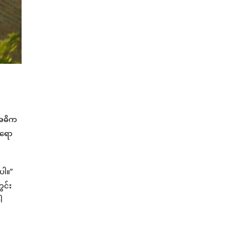
 အဓိက
ရရော
ပါ။”
ွင်း
ါ