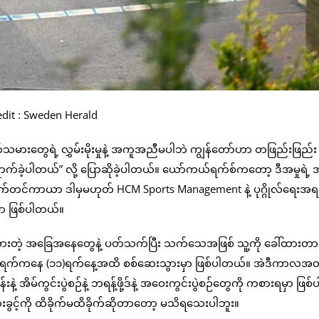
edit : Sweden Herald
သမားတွေရဲ့ လွှမ်းမိုးမှုနဲ့ အကူအညီမပါဘဲ ကျွန်တော်ဟာ တဖြည်းဖြည်း
ရောက်ခဲ့ပါတယ်” လို့ ပြောဆိုခဲ့ပါတယ်။ ယော်ကယ်ရက်စ်ကတော့ ဒီအမှုရဲ့
ာ စက်တင်ကာယာ ဒါမှမဟုတ် HCM Sports Management နဲ့ ပုဂ္ဂိုလ်ရေးအ
ာ ဖြစ်ပါတယ်။
ားတဲ့ အခြေအနေတွေနဲ့ ပတ်သက်ပြီး သက်သေအဖြစ် သူ့ကို ခေါ်ထားတာ
ဝါရီလ (၄)ရက်ကနေ (၁၁)ရက်နေ့အထိ စစ်ဆေးသွားမှာ ဖြစ်ပါတယ်။ အဲဒီကာလအတ
 အိမ်ကွင်းပွဲစဉ်နဲ့ ဘရန့်ဖို့ဒ်နဲ့ အဝေးကွင်းပွဲစဉ်တွေကို ကစားရမှာ ဖြစ်ပ
ားခွင့်ကို ထိခိုက်မထိခိုက်ဆိုတာတော့ မသိရသေးပါဘူး။