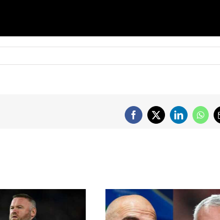
Facebook
X
LinkedIn
What