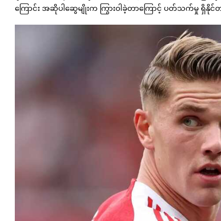
ကြောင်း အဆိုပါဆွေမျိုးက ကြွားဝါခဲ့တာကြောင့် ပတ်သက်မှု ရှိန