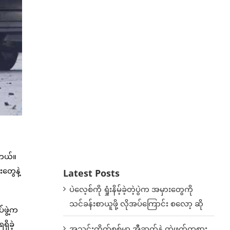
ါတယ်။
တွေနဲ့
Latest Posts
ပဲလေ့စ်ကို ရှုံးနိမ့်ခဲ့တဲ့ပွဲက အမှားတွေကို
သင်ခန်းစာယူဖို့ လိုအပ်ကြောင်း စလော့ ဆို
်ဖွဲ့က
ိခဲ့
အသင်းတိုက်စစ်မှာ အီဆက်နဲ့ တွဲဖက်ကစား