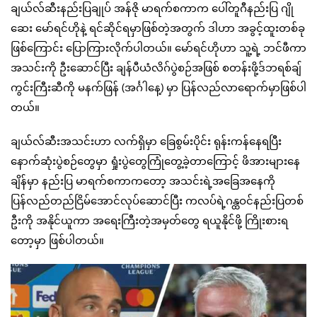
ချယ်လ်ဆီးနည်းပြချုပ် အန်ဇို မာရက်စကာက ပေါ်တူဂီနည်းပြ ဂျို
ဆေး မော်ရင်ဟိုနဲ့ ရင်ဆိုင်ရမှာဖြစ်တဲ့အတွက် ဒါဟာ အခွင့်ထူးတစ်ခု
ဖြစ်ကြောင်း ပြောကြားလိုက်ပါတယ်။ မော်ရင်ဟိုဟာ သူ့ရဲ့ ဘင်ဖီကာ
အသင်းကို ဦးဆောင်ပြီး ချန်ပီယံလိဂ်ပွဲစဉ်အဖြစ် စတန်းဖို့ဒ်ဘရစ်ချ်
ကွင်းကြီးဆီကို မနက်ဖြန် (အင်္ဂါနေ့) မှာ ပြန်လည်လာရောက်မှာဖြစ်ပါ
တယ်။
ချယ်လ်ဆီးအသင်းဟာ လက်ရှိမှာ ခြေစွမ်းပိုင်း ရုန်းကန်နေရပြီး
နောက်ဆုံးပွဲစဉ်တွေမှာ ရှုံးပွဲတွေကြုံတွေ့ခဲ့တာကြောင့် ဖိအားများနေ
ချိန်မှာ နည်းပြ မာရက်စကာကတော့ အသင်းရဲ့အခြေအနေကို
ပြန်လည်တည်ငြိမ်အောင်လုပ်ဆောင်ပြီး ကလပ်ရဲ့ဂန္ထဝင်နည်းပြတစ်
ဦးကို အနိုင်ယူကာ အရေးကြီးတဲ့အမှတ်တွေ ရယူနိုင်ဖို့ ကြိုးစားရ
တော့မှာ ဖြစ်ပါတယ်။