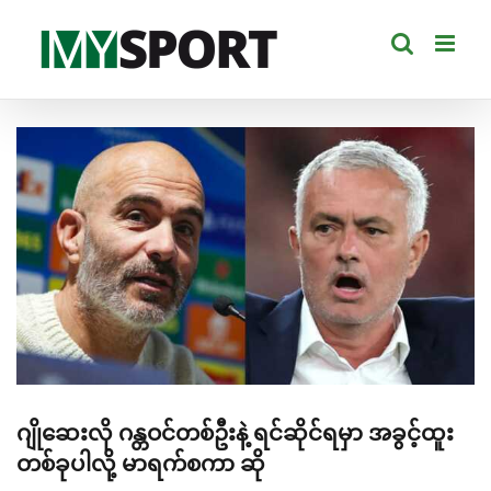
Skip
to
content
View
Larger
Image
ဂျိုဆေးလို ဂန္တဝင်တစ်ဦးနဲ့ ရင်ဆိုင်ရမှာ အခွင့်ထူး
တစ်ခုပါလို့ မာရက်စကာ ဆို