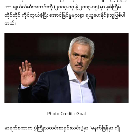
ဟာ ချယ်လ်ဆီးအသင်းကို (၂၀၀၄-၀၇ နဲ့ ၂၀၁၃-၁၅) မှာ နှစ်ကြိမ်
တိုင်တိုင် ကိုင်တွယ်ခဲ့ပြီး အောင်မြင်မှုများစွာ ရယူပေးနိုင်ခဲ့သူဖြစ်ပါ
တယ်။
Photo Credit : Goal
မာရက်စကာက ပွဲကြိုသတင်းစာရှင်းလင်းပွဲမှာ “မနက်ဖြန်မှာ ဂျို