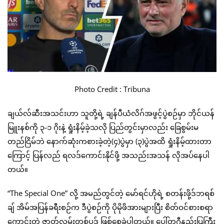
Photo Credit : Tribuna
ချယ်လ်ဆီးအသင်းဟာ သူတို့ရဲ့ ချန်ပီယံလိဂ်အဖွင့်ပွဲစဉ်မှာ ဘိုင်ယန်
မြူးနစ်ကို ၃-၁ ဂိုးနဲ့ ရှုံးနိမ့်ခဲ့သလို ပြည်တွင်းမှာလည်း ခြေစွမ်းမ
တည်ငြိမ်ဘဲ နောက်ဆုံးကစားခဲ့တဲ့(၄)ပွဲမှာ (၃)ပွဲအထိ ရှုံးနိမ့်ထားတာ
ကြောင့် ပြန်လည် ရလဒ်ကောင်းနိုင်ဖို့ အသည်းအသန် လိုအပ်နေပါ
တယ်။
“The Special One” လို့ အမည်တွင်တဲ့ မော်ရင်ဟိုရဲ့ စတန်းဖို့ဒ်ဘရစ်
ချ် အိမ်အပြန်ခရီးစဉ်က ဒီပွဲစဉ်ကို ပိုမိုဖိအားများပြီး စိတ်ဝင်စားစရာ
ကောင်းတဲ့ ဇာတ်လမ်းတစ်ပုဒ် ဖြစ်စေခဲ့ပါတယ်။ ပေါ်တူဂီနည်းပြကြီး