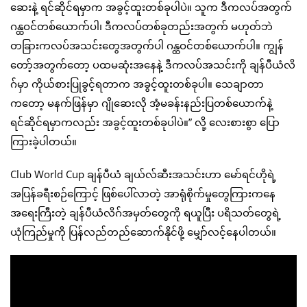
ဆေးနဲ့ ရင်ဆိုင်ရမှာက အခွင့်ထူးတစ်ခုပါပဲ။ သူက ဒီကလပ်အတွက်
ဂန္ထဝင်တစ်ယောက်ပါ၊ ဒီကလပ်တစ်ခုတည်းအတွက် မဟုတ်ဘဲ
တခြားကလပ်အသင်းတွေအတွက်ပါ ဂန္ထဝင်တစ်ယောက်ပါ။ ကျွန်
တော့်အတွက်တော့ ပထမဆုံးအနေနဲ့ ဒီကလပ်အသင်းကို ချန်ပီယံလိ
ဂ်မှာ ကိုယ်စားပြုခွင့်ရတာက အခွင့်ထူးတစ်ခုပါ။ သေချာတာ
ကတော့ မနက်ဖြန်မှာ ဂျိုဆေးလို အံ့မခန်းနည်းပြတစ်ယောက်နဲ့
ရင်ဆိုင်ရမှာကလည်း အခွင့်ထူးတစ်ခုပါပဲ။” လို့ လေးစားစွာ ပြော
ကြားခဲ့ပါတယ်။
Club World Cup ချန်ပီယံ ချယ်လ်ဆီးအသင်းဟာ မော်ရင်ဟိုရဲ့
အပြန်ခရီးစဉ်ကြောင့် ဖြစ်ပေါ်လာတဲ့ အာရုံစိုက်မှုတွေကြားကနေ
အရေးကြီးတဲ့ ချန်ပီယံလိဂ်အမှတ်တွေကို ရယူပြီး ပရိသတ်တွေရဲ့
ယုံကြည်မှုကို ပြန်လည်တည်ဆောက်နိုင်ဖို့ မျှော်လင့်နေပါတယ်။