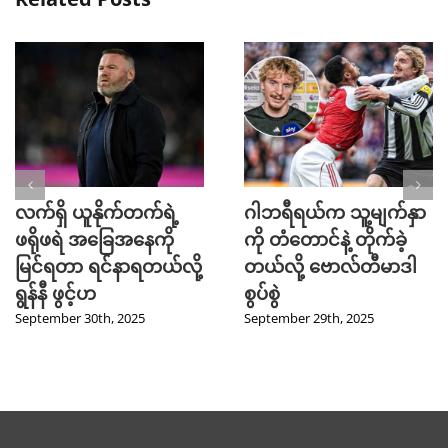
လက်ရှိ ယူနိုက်တက်ရဲ့
ဂါဘရီရယ်က သူ့မျက်နှာ
ဖရိုဖရဲ အခြေအနေကို
ကို တံတောင်နဲ့ တိုက်ခဲ့
မြင်ရတာ ရင်နာရတယ်လို့
တယ်လို့ ဗောလ်တီမာဒါ
ရွန်နီ ဖွင့်ဟ
စွပ်စွဲ
September 30th, 2025
September 29th, 2025