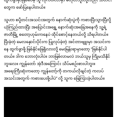
တွေက ဖော်ပြနေပါတယ်။
သူဟာ စပို့တင်းအသင်းအတွက် နောက်ဆုံးပွဲကို ကစားပြီးသွားပြီလို့
ယုံကြည်ထားပြီး အပြောင်းအရွှေ့ နောက်ဆုံးအခြေအနေကို သူ့ရဲ့
ဇာတိမြို့ စတော့ဟုမ်းကနေပဲ ထိုင်စောင့်နေတယ်လို့ သိရပါတယ်။
ပြီးခဲ့တဲ့ မေလနှောင်းပိုင်းက ပြုလုပ်ခဲ့တဲ့ အင်တာဗျူးမှာ အသင်းက
နေ ထွက်ခွာဖို့ ဖြစ်နိုင်ခြေရှိလားလို့ မေးမြန်းရာမှာတော့ “ဖြစ်နိုင်ပါ
တယ်။ ဒါက ဘောလုံးပါပဲ။ ဘာဖြစ်လာမလဲ ဘယ်သူမှ ကြိုမသိနိုင်
ဘူးလေ။ ကျွန်တော် အဲ့ဒီအကြောင်း သိပ်မစဉ်းစားပါဘူး။
အရေးကြီးဆုံးကတော့ ကျွန်တော့်ကို တကယ်လိုချင်တဲ့ ကလပ်
အသင်းအတွက် ကစားပေးဖို့ပါပဲ” လို့ သူက ဖြေကြားခဲ့ပါတယ်။