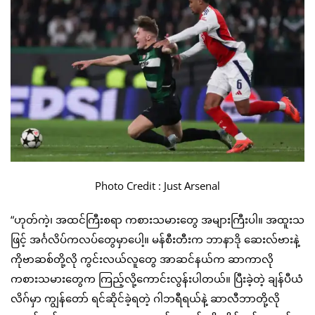
Photo Credit : Just Arsenal
“ဟုတ်ကဲ့၊ အထင်ကြီးစရာ ကစားသမားတွေ အများကြီးပါ။ အထူးသ
ဖြင့် အင်္ဂလိပ်ကလပ်တွေမှာပေါ့။ မန်စီးတီးက ဘာနာဒို ဆေးလ်ဗားနဲ့
ကိုဗာဆစ်တို့လို ကွင်းလယ်လူတွေ အာဆင်နယ်က ဆာကာလို
ကစားသမားတွေက ကြည့်လို့ကောင်းလွန်းပါတယ်။ ပြီးခဲ့တဲ့ ချန်ပီယံ
လိဂ်မှာ ကျွန်တော် ရင်ဆိုင်ခဲ့ရတဲ့ ဂါဘရီရယ်နဲ့ ဆာလီဘာတို့လို