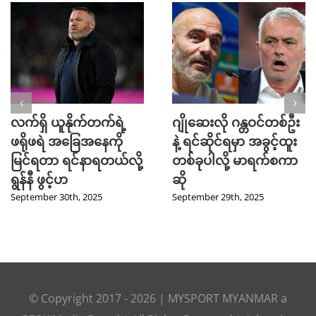
လက်ရှိ ယူနိုက်တက်ရဲ့
ဂျိုဆေးလို ဂန္တဝင်တစ်ဦး
ဖရိုဖရဲ အခြေအနေကို
နဲ့ ရင်ဆိုင်ရမှာ အခွင့်ထူး
မြင်ရတာ ရင်နာရတယ်လို့
တစ်ခုပါလို့ မာရက်စကာ
ရွန်နီ ဖွင့်ဟ
ဆို
September 30th, 2025
September 29th, 2025
© Copyright 2017 -
2026
|
MYSPORT MYANMAR
a