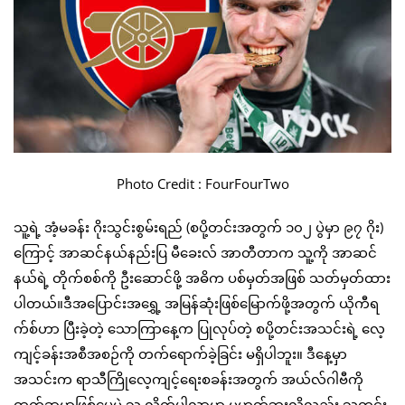
Photo Credit : FourFourTwo
သူ့ရဲ့ အံ့မခန်း ဂိုးသွင်းစွမ်းရည် (စပို့တင်းအတွက် ၁၀၂ ပွဲမှာ ၉၇ ဂိုး)
ကြောင့် အာဆင်နယ်နည်းပြ မီခေးလ် အာတီတာက သူ့ကို အာဆင်
နယ်ရဲ့ တိုက်စစ်ကို ဦးဆောင်ဖို့ အဓိက ပစ်မှတ်အဖြစ် သတ်မှတ်ထား
ပါတယ်။ဒီအပြောင်းအရွှေ့ အမြန်ဆုံးဖြစ်မြောက်ဖို့အတွက် ယိုကီရ
က်စ်ဟာ ပြီးခဲ့တဲ့ သောကြာနေ့က ပြုလုပ်တဲ့ စပို့တင်းအသင်းရဲ့ လေ့
ကျင့်ခန်းအစီအစဉ်ကို တက်ရောက်ခဲ့ခြင်း မရှိပါဘူး။ ဒီနေ့မှာ
အသင်းက ရာသီကြိုလေ့ကျင့်ရေးစခန်းအတွက် အယ်လ်ဂါဗီကို
ထွက်ခွာမှာဖြစ်ပေမဲ့ သူ လိုက်ပါလာမှာ မဟုတ်ဘူးလို့လည်း သတင်း