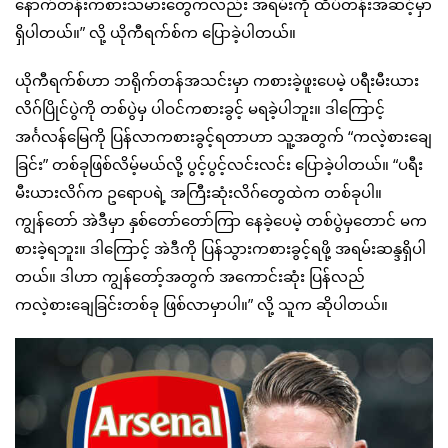
နောက်တန်းကစားသမားတွေကလည်း အရမ်းကို ထိပ်တန်းအဆင့်မှာ
ရှိပါတယ်။” လို့ ယိုကီရက်စ်က ပြောခဲ့ပါတယ်။
ယိုကီရက်စ်ဟာ ဘရိုက်တန်အသင်းမှာ ကစားခဲ့ဖူးပေမဲ့ ပရီးမီးယား
လိဂ်ပြိုင်ပွဲကို တစ်ပွဲမှ ပါဝင်ကစားခွင့် မရခဲ့ပါဘူး။ ဒါကြောင့်
အင်္ဂလန်မြေကို ပြန်လာကစားခွင့်ရတာဟာ သူ့အတွက် “ကလဲ့စားချေ
ခြင်း” တစ်ခုဖြစ်လိမ့်မယ်လို့ ပွင့်ပွင့်လင်းလင်း ပြောခဲ့ပါတယ်။ “ပရီး
မီးယားလိဂ်က ဥရောပရဲ့ အကြီးဆုံးလိဂ်တွေထဲက တစ်ခုပါ။
ကျွန်တော် အဲဒီမှာ နှစ်တော်တော်ကြာ နေခဲ့ပေမဲ့ တစ်ပွဲမှတောင် မက
စားခဲ့ရဘူး။ ဒါကြောင့် အဲဒီကို ပြန်သွားကစားခွင့်ရဖို့ အရမ်းဆန္ဒရှိပါ
တယ်။ ဒါဟာ ကျွန်တော့်အတွက် အကောင်းဆုံး ပြန်လည်
ကလဲ့စားချေခြင်းတစ်ခု ဖြစ်လာမှာပါ။” လို့ သူက ဆိုပါတယ်။