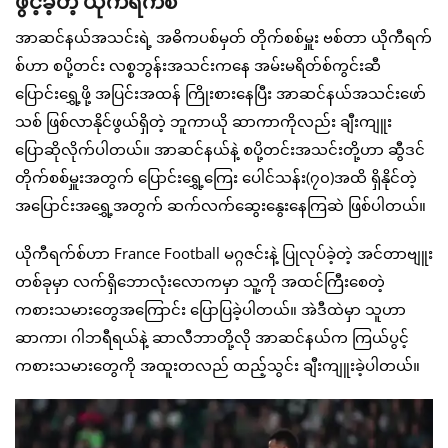
ဖွင့်ခဲ့တဲ့ ယိုကီရက်စ်
အာဆင်နယ်အသင်းရဲ့ အဓိကပစ်မှတ် တိုက်စစ်မှူး ဗစ်တာ ယိုကီရက်
စ်ဟာ စပို့တင်း လစ္စဘွန်းအသင်းကနေ အမ်းမရိတ်စ်ကွင်းဆီ
ပြောင်းရွှေ့ဖို့ အပြင်းအထန် ကြိုးစားနေပြီး အာဆင်နယ်အသင်းဖော်
သစ် ဖြစ်လာနိုင်ဖွယ်ရှိတဲ့ ဘူကာယို ဆာကာကိုလည်း ချီးကျူး
ပြောဆိုလိုက်ပါတယ်။ အာဆင်နယ်နဲ့ စပို့တင်းအသင်းတို့ဟာ ဆွီဒင်
တိုက်စစ်မှူးအတွက် ပြောင်းရွှေ့ကြေး ပေါင်သန်း(၇၀)အထိ ရှိနိုင်တဲ့
အပြောင်းအရွှေ့အတွက် ဆက်လက်ဆွေးနွေးနေကြဆဲ ဖြစ်ပါတယ်။
ယိုကီရက်စ်ဟာ France Football မဂ္ဂဇင်းနဲ့ ပြုလုပ်ခဲ့တဲ့ အင်တာဗျူး
တစ်ခုမှာ လက်ရှိဘောလုံးလောကမှာ သူ့ကို အထင်ကြီးစေတဲ့
ကစားသမားတွေအကြောင်း ပြောပြခဲ့ပါတယ်။ အဲဒီထဲမှာ သူဟာ
ဆာကာ၊ ဂါဘရီရယ်နဲ့ ဆာလီဘာတို့လို အာဆင်နယ်က ကြယ်ပွင့်
ကစားသမားတွေကို အထူးတလည် ထည့်သွင်း ချီးကျူးခဲ့ပါတယ်။