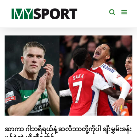
Skip
to
content
View
Larger
Image
ဆာကာ ဂါဘရီရယ်နဲ့ ဆလီဘာတို့ကိုပါ ချီးမွှမ်းခန်း