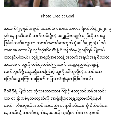
Photo Credit : Goal
အသက်(၂၄)နှစ်အရွယ် တောင်ပံကစားသမားဟာ ရီးယဲလ်နဲ့ ၂၀၂၈ ခု
နှစ် နွေရာသီအထိ သက်တမ်းရှိတဲ့ ရေရှည်စာချုပ် ချုပ်ဆိုထားသူ
ဖြစ်ပါတယ်။ သူဟာ ကလပ်အသင်းအတွက် ပွဲပေါင်း(၂၇၀) ပါဝင်
ကစားပေးထားပြီး သွင်းဂိုး(၆၈)ဂိုးနဲ့ ဂိုးဖန်တီးမှု (၅၁)ကြိမ် ပြုလုပ်
ထားနိုင်ပါတယ်။ သူ့ရဲ့အရည်အသွေးနဲ့ အသက်အရွယ်အရ ရီးယဲလ်
အသင်းက သူ့ကို တန်ရာတန်ကြေးထက် လျော့နည်းတဲ့ဈေးနဲ့
လက်လွှတ်ဖို့ ဆန္ဒမရှိတာကြောင့် သူ့ကိုခေါ်ယူလိုတဲ့အသင်းဟာ
ပြောင်းရွှေ့ကြေးအမြောက်အမြား သုံးစွဲရမှာ ဖြစ်ပါတယ်။
ရိုဒရီဂိုရဲ့ ပြတ်သားတဲ့သဘောထားကြောင့် တော့တင်ဟမ်အသင်း
ဟာ တခြားပစ်မှတ်တွေဆီကို အာရုံပြောင်းရွှေ့သွားဖွယ်ရှိနေပါ
တယ်။ လီဗာပူးလ်အသင်းကလည်း ဘရာဇီးလ်သားကို စိတ်ဝင်စား
နေတယ်လို့ သတင်းထွက်နေပေမယ့် သူတို့ဘက်က တရားဝင်