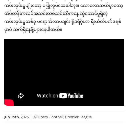
ကမ်းလှမ်းမှုမျိုးတော့ မပြုလုပ်သေးပါဘူး။ လောလောဆယ်မှာတော့
ထိပ်တန်းကလပ်အသင်းတစ်သင်းဆီကနေ ဆွဲဆောင်မှုရှိတဲ့
ကမ်းလှမ်းမှုတစ်ခု မရောက်လာမချင်း ရိုဒရီဂိုဟာ ရီးယဲလ်မက်ဒရစ်
မှာပဲ ဆက်ရှိနေဖို့များနေပါတယ်။
July 29th, 2025
|
All Posts
,
Football
,
Premier League