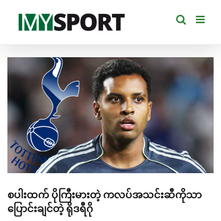
Skip
to
content
View
Larger
Image
စပါးထက် ပိုကြီးမားတဲ့ ကလပ်အသင်းဆီကိုသာ
ပြောင်းချင်တဲ့ ရိုဒရီဂို