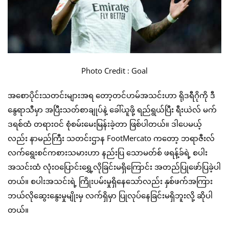
Photo Credit : Goal
အစောပိုင်းသတင်းများအရ တော့တင်ဟမ်အသင်းဟာ ရိုဒရီဂိုကို ဒီ
နွေရာသီမှာ အပြီးသတ်စာချုပ်နဲ့ ခေါ်ယူဖို့ ရည်ရွယ်ပြီး ရီးယဲလ် မက်
ဒရစ်ထံ တရားဝင် စုံစမ်းမေးမြန်းခဲ့တာ ဖြစ်ပါတယ်။ ဒါပေမယ့်
လည်း နာမည်ကြီး သတင်းဌာန FootMercato ကတော့ ဘရာဇီးလ်
လက်ရွေးစင်ကစားသမားဟာ နည်းပြ သောမတ်စ် ဖရန့်ခ်ရဲ့ စပါး
အသင်းထံ လုံးဝပြောင်းရွှေ့လိုခြင်းမရှိကြောင်း အတည်ပြုဖော်ပြခဲ့ပါ
တယ်။ စပါးအသင်းရဲ့ ကြိုးပမ်းမှုရှိနေသော်လည်း နှစ်ဖက်အကြား
ဘယ်လိုဆွေးနွေးမှုမျိုးမှ လက်ရှိမှာ ပြုလုပ်နေခြင်းမရှိဘူးလို့ ဆိုပါ
တယ်။