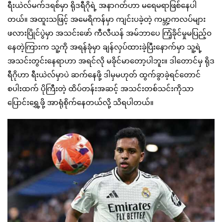
ရီးယဲလ်မက်ဒရစ်မှာ ရိုဒရီဂိုရဲ့ အနာဂတ်ဟာ မရေမရာဖြစ်နေပါ
တယ်။ အထူးသဖြင့် အမေရိကန်မှာ ကျင်းပခဲ့တဲ့ ကမ္ဘာ့ကလပ်များ
ဖလားပြိုင်ပွဲမှာ အသင်းဖော် ကီလီယန် အမ်ဘာပေ ကြံ့ခိုင်မှုမပြည့်ဝ
နေတဲ့ကြားက သူ့ကို အရန်ခုံမှာ ချန်လှပ်ထားခဲ့ပြီးနောက်မှာ သူ့ရဲ့
အသင်းတွင်းနေရာဟာ အရင်လို မခိုင်မာတော့ပါဘူး။ ဒါတောင်မှ ရိုဒ
ရီဂိုဟာ ရီးယဲလ်မှာပဲ ဆက်နေဖို့ ဒါမှမဟုတ် ထွက်ခွာခဲ့ရင်တောင်
စပါးထက် ပိုကြီးတဲ့ ထိပ်တန်းအဆင့် အသင်းတစ်သင်းကိုသာ
ပြောင်းရွှေ့ဖို့ အာရုံစိုက်နေတယ်လို့ သိရပါတယ်။