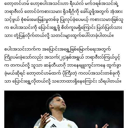
တော့တင်ဟမ် ဟော့စပါးအသင်းဟာ ရီးယဲလ် မက်ဒရစ်အသင်းရဲ့
ဘရာဇီးလ် တောင်ပံကစားသမား ရိုဒရီဂိုကို ခေါ်ယူဖို့အတွက် အံ့အား
သင့်ဖွယ် စုံစမ်းမေးမြန်းမှုတစ်ခု ပြုလုပ်ခဲ့ပေမယ့် ကစားသမားဖြစ်သူ
က စပါးအသင်းကို ပြောင်းရွှေ့ဖို့ စိတ်ကူးမရှိကြောင်း ပြတ်ပြတ်သား
သား တုံ့ပြန်လိုက်တယ်လို့ သတင်းများထွက်ပေါ်လာခဲ့ပါတယ်။
စပါးအသင်းဘက်က အပြောင်းအရွှေ့ဖြစ်မြောက်ရေးအတွက်
ကြိုးပမ်းခဲ့သော်လည်း အသက်(၂၄)နှစ်အရွယ် ဘရာဇီးလ်ကြယ်ပွင့်
က တကယ်လို့ သူသာ ဆန်တီယာဂို ဘာနေဗျူးကွင်းကနေ ထွက်ခွာ
ခဲ့မယ်ဆိုရင် တော့တင်ဟမ်ထက် ပိုကြီးတဲ့ ကလပ်အသင်းတစ်ခုကို
သာ ပြောင်းရွှေ့လိုတယ်လို့ သဘောထားရှိနေကြောင်း သိရပါတယ်။