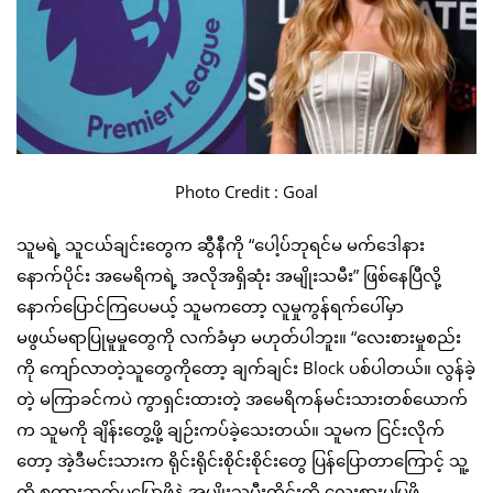
Photo Credit : Goal
သူမရဲ့ သူငယ်ချင်းတွေက ဆွီနီကို “ပေါ့ပ်ဘုရင်မ မက်ဒေါနား
နောက်ပိုင်း အမေရိကရဲ့ အလိုအရှိဆုံး အမျိုးသမီး” ဖြစ်နေပြီလို့
နောက်ပြောင်ကြပေမယ့် သူမကတော့ လူမှုကွန်ရက်ပေါ်မှာ
မဖွယ်မရာပြုမူမှုတွေကို လက်ခံမှာ မဟုတ်ပါဘူး။ “လေးစားမှုစည်း
ကို ကျော်လာတဲ့သူတွေကိုတော့ ချက်ချင်း Block ပစ်ပါတယ်။ လွန်ခဲ့
တဲ့ မကြာခင်ကပဲ ကွာရှင်းထားတဲ့ အမေရိကန်မင်းသားတစ်ယောက်
က သူမကို ချိန်းတွေ့ဖို့ ချဉ်းကပ်ခဲ့သေးတယ်။ သူမက ငြင်းလိုက်
တော့ အဲ့ဒီမင်းသားက ရိုင်းရိုင်းစိုင်းစိုင်းတွေ ပြန်ပြောတာကြောင့် သူ့
ကို စကားဆက်မပြောဖို့နဲ့ အမျိုးသမီးတိုင်းကို လေးစားမှုပြဖို့