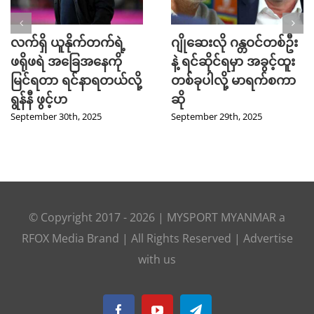
လက်ရှိ ယူနိုက်တက်ရဲ့
ဂျိုဆေးလို ဂန္တဝင်တစ်ဦး
ဖရိုဖရဲ အခြေအနေကို
နဲ့ ရင်ဆိုင်ရမှာ အခွင့်ထူး
မြင်ရတာ ရင်နာရတယ်လို့
တစ်ခုပါလို့ မာရက်စကာ
ရွန်နီ ဖွင့်ဟ
ဆို
September 30th, 2025
September 29th, 2025
© Copyright 2017 -
2026
|
MYSPORT MYANMAR
a
RFOX Media
Brand | All Rights Reserved |
Advertise
with us