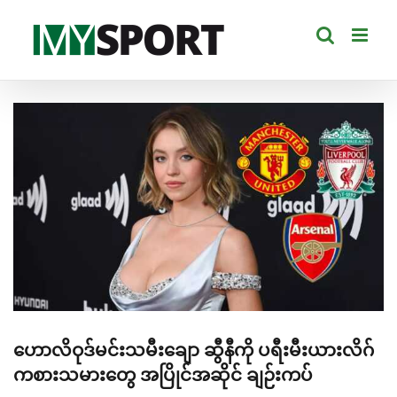
Skip
to
content
View
Larger
Image
ဟောလိဝုဒ်မင်းသမီးချော ဆွီနီကို ပရီးမီးယားလိဂ်
ကစားသမားတွေ အပြိုင်အဆိုင် ချဉ်းကပ်