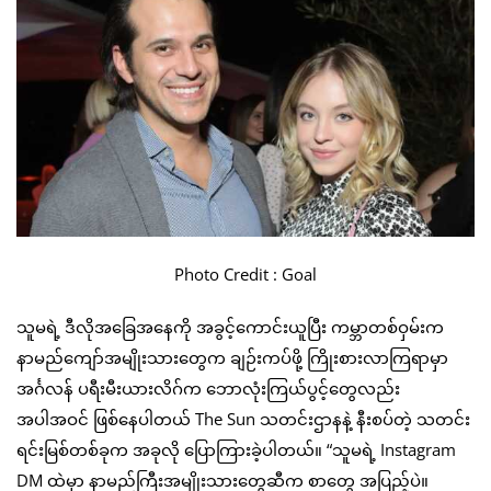
Photo Credit : Goal
သူမရဲ့ ဒီလိုအခြေအနေကို အခွင့်ကောင်းယူပြီး ကမ္ဘာတစ်ဝှမ်းက
နာမည်ကျော်အမျိုးသားတွေက ချဉ်းကပ်ဖို့ ကြိုးစားလာကြရာမှာ
အင်္ဂလန် ပရီးမီးယားလိဂ်က ဘောလုံးကြယ်ပွင့်တွေလည်း
အပါအဝင် ဖြစ်နေပါတယ် The Sun သတင်းဌာနနဲ့ နီးစပ်တဲ့ သတင်း
ရင်းမြစ်တစ်ခုက အခုလို ပြောကြားခဲ့ပါတယ်။ “သူမရဲ့ Instagram
DM ထဲမှာ နာမည်ကြီးအမျိုးသားတွေဆီက စာတွေ အပြည့်ပဲ။