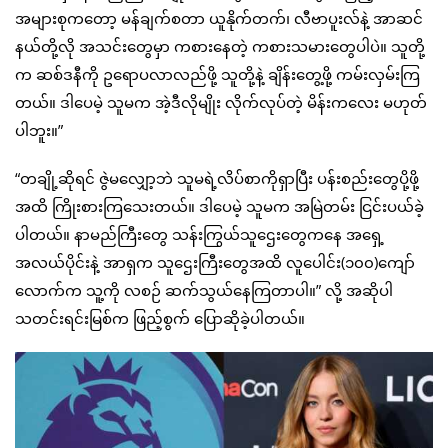
အများစုကတော့ မန်ချက်စတာ ယူနိုက်တက်၊ လီဗာပူးလ်နဲ့ အာဆင်
နယ်တို့လို အသင်းတွေမှာ ကစားနေတဲ့ ကစားသမားတွေပါပဲ။ သူတို့
က ဆစ်ဒနီကို ဥရောပလာလည်ဖို့ သူတို့နဲ့ ချိန်းတွေ့ဖို့ ကမ်းလှမ်းကြ
တယ်။ ဒါပေမဲ့ သူမက အဲ့ဒီလိုမျိုး လိုက်လုပ်တဲ့ မိန်းကလေး မဟုတ်
ပါဘူး။”
“တချို့ဆိုရင် ဇွဲမလျှော့ဘဲ သူမရဲ့လိပ်စာကိုရှာပြီး ပန်းစည်းတွေပို့ဖို့
အထိ ကြိုးစားကြသေးတယ်။ ဒါပေမဲ့ သူမက အမြဲတမ်း ငြင်းပယ်ခဲ့
ပါတယ်။ နာမည်ကြီးတွေ သန်းကြွယ်သူဌေးတွေကနေ အရှေ့
အလယ်ပိုင်းနဲ့ အာရှက သူဌေးကြီးတွေအထိ လူပေါင်း(၁၀၀)ကျော်
လောက်က သူ့ကို လစဉ် ဆက်သွယ်နေကြတာပါ။” လို့ အဆိုပါ
သတင်းရင်းမြစ်က ဖြည့်စွက် ပြောဆိုခဲ့ပါတယ်။