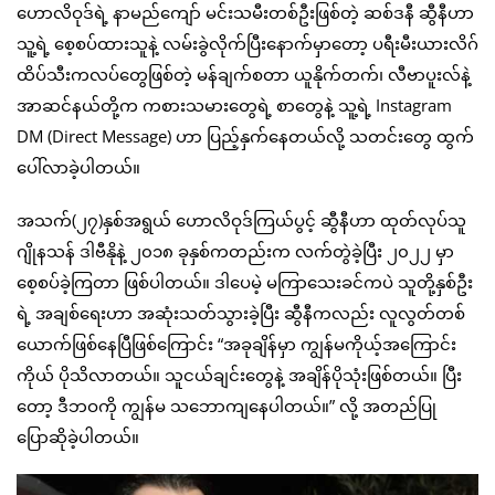
ဟောလိဝုဒ်ရဲ့ နာမည်ကျော် မင်းသမီးတစ်ဦးဖြစ်တဲ့ ဆစ်ဒနီ ဆွီနီဟာ
သူ့ရဲ့ စေ့စပ်ထားသူနဲ့ လမ်းခွဲလိုက်ပြီးနောက်မှာတော့ ပရီးမီးယားလိဂ်
ထိပ်သီးကလပ်တွေဖြစ်တဲ့ မန်ချက်စတာ ယူနိုက်တက်၊ လီဗာပူးလ်နဲ့
အာဆင်နယ်တို့က ကစားသမားတွေရဲ့ စာတွေနဲ့ သူ့ရဲ့ Instagram
DM (Direct Message) ဟာ ပြည့်နှက်နေတယ်လို့ သတင်းတွေ ထွက်
ပေါ်လာခဲ့ပါတယ်။
အသက်(၂၇)နှစ်အရွယ် ဟောလိဝုဒ်ကြယ်ပွင့် ဆွီနီဟာ ထုတ်လုပ်သူ
ဂျိုနသန် ဒါဗီနိုနဲ့ ၂၀၁၈ ခုနှစ်ကတည်းက လက်တွဲခဲ့ပြီး ၂၀၂၂ မှာ
စေ့စပ်ခဲ့ကြတာ ဖြစ်ပါတယ်။ ဒါပေမဲ့ မကြာသေးခင်ကပဲ သူတို့နှစ်ဦး
ရဲ့ အချစ်ရေးဟာ အဆုံးသတ်သွားခဲ့ပြီး ဆွီနီကလည်း လူလွတ်တစ်
ယောက်ဖြစ်နေပြီဖြစ်ကြောင်း “အခုချိန်မှာ ကျွန်မကိုယ့်အကြောင်း
ကိုယ် ပိုသိလာတယ်။ သူငယ်ချင်းတွေနဲ့ အချိန်ပိုသုံးဖြစ်တယ်။ ပြီး
တော့ ဒီဘဝကို ကျွန်မ သဘောကျနေပါတယ်။” လို့ အတည်ပြု
ပြောဆိုခဲ့ပါတယ်။