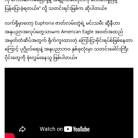
ပြန်ပြောခဲ့ရတယ်။” လို့ သတင်းရင်းမြစ်က ဆိုပါတယ်။
လက်ရှိမှာတော့ Euphoria ဇာတ်လမ်းတွဲရဲ့ မင်းသမီး ဆွီနီဟာ
အနုပညာအလုပ်တွေသာမက American Eagle အဝတ်အထည်
အမှတ်တံဆိပ်အတွက် ရိုက်ကူးထားတဲ့ ကြော်ငြာဗိုင်းရပ်စ်ဖြစ်နေတာ
ကြောင့် ပုဂ္ဂိုလ်ရေးနဲ့ အနုပညာဘဝ နှစ်ခုလုံးမှာ သတင်းခေါင်းကြီး
ပိုင်းတွေကို ဖုံးလွှမ်းနေသူ ဖြစ်ပါတယ်။