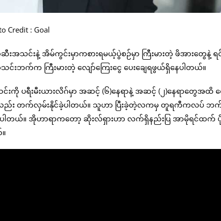
o Credit : Goal
သင်းနဲ့ အိမ်ကွင်းမှာကစားရမယ့်ပွဲစဉ်မှာ ကြီးမားတဲ့ ဖိအားတွေနဲ့ ရင်
်အသင်းဘက်က ကြီးမားတဲ့ လျော်ကြေးငွေ ပေးချေရဖွယ်ရှိနေပါတယ်။
်းကို ပရီးမီးယားလိဂ်မှာ အဆင့် (၆)နေရာနဲ့ အဆင့် (၂)နေရာတွေအထိ 
ုပွဲကိုလည်း တက်လှမ်းနိုင်ခဲ့ပါတယ်။ သူဟာ ပြီးခဲ့တဲ့လကမှ တူရကီကလပ် ဘ
်နေပါတယ်။ အိုဟာရာကတော့ ဆိုးလ်ရှားဟာ လက်ရှိနည်းပြ အာမိုရင်ထက် ပိ
်။