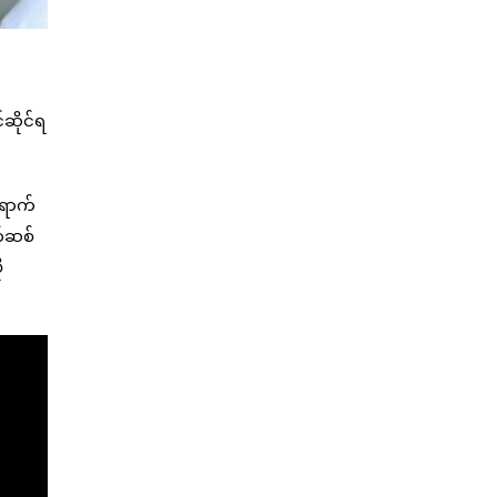
ဆိုင်ရ
ရောက်
က်ဆစ်
ု