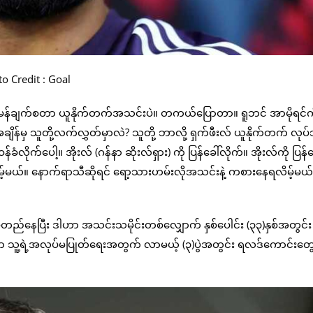
o Credit : Goal
ံး မန်ချက်စတာ ယူနိုက်တက်အသင်းပဲ။ တကယ်ပြောတာ။ ရူဘင် အာမိုရင်က
ိန်မှ သူတို့လက်လွှတ်မှာလဲ? သူတို့ ဘာလို့ ရှက်ဖီးလ် ယူနိုက်တက် လုပ
ဝန်ခံလိုက်ပေါ့။ အိုးလ် (ဂန်နာ ဆိုးလ်ရှား) ကို ပြန်ခေါ်လိုက်။ အိုးလ်ကို ပြန်ခ
မ့်မယ်။ နောက်ရာသီဆိုရင် ရော့သားဟမ်းလိုအသင်းနဲ့ ကစားနေရလိမ့်မယ်” 
ည်နေပြီး ဒါဟာ အသင်းသမိုင်းတစ်လျှောက် နှစ်ပေါင်း (၃၃)နှစ်အတွင်း
 သူ့ရဲ့အလုပ်မပြုတ်ရေးအတွက် လာမယ့် (၃)ပွဲအတွင်း ရလဒ်ကောင်းတွေရ