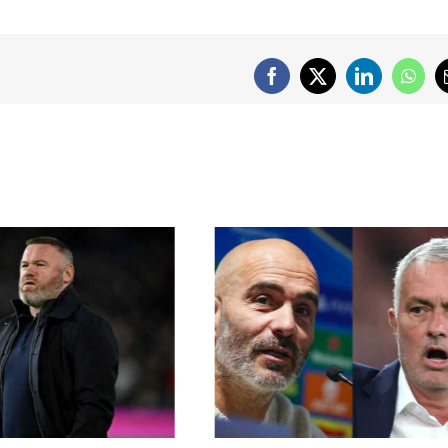
Facebook
X
LinkedIn
What