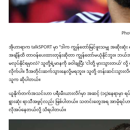
Phot
အိုဟာရာက talkSPORT မှာ “ဒါက ကျွန်တော်မြင်ဖူးသမျှ အဆိုးဆု
အချိန်ထိ တာဝန်ပေးထားတုန်းဆိုတာ ကျွန်တော်မယုံနိုင်ဘူး။ ဘယ်အချ
မလုပ်နိုင်ရမှာလဲ? သူတို့ရဲ့မာနကို ခဝါချပြီး ‘ငါတို့ မှားသွားတယ်’ လို့ 
လိုက်ပါ။ ဒီအတိုင်းဆက်သွားနေလို့မရဘူး။ သူတို့ တန်းဆင်းသွားလိ
သူက ဆိုပါတယ်။
ယူနိုက်တက်အသင်းဟာ ပရီးမီးယားလိဂ်မှာ အဆင့် (၁၄)နေရာမှာ ရပ်တ
ရွားဆုံး ရာသီအဖွင့်လည်း ဖြစ်ပါတယ်။ သတင်းတွေအရ အာမိုရင်ဟာ
လိုအပ်နေတယ်လို့ သိရပါတယ်။