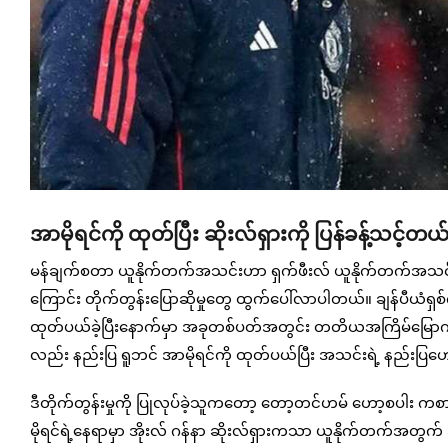
အာမိုရင်ကို ထုတ်ပြီး ဆိုးလ်ရှားကို ပြန်ခန့်သင့်တ
မန်ချက်စတာ ယူနိုက်တက်အသင်းဟာ ရှက်ဖီးလ် ယူနိုက်တက်အသင်းရဲ့ 
ကြောင်း တိုက်တွန်းပြောဆိုမှုတွေ ထွက်ပေါ်လာပါတယ်။ ချန်ပီယံရှစ
ထုတ်ပယ်ခဲ့ပြီးနောက်မှာ အခုတစ်ပတ်အတွင်း တတိယအကြိမ်မြောက်အ
လည်း နည်းပြ ရူဘင် အာမိုရင်ကို ထုတ်ပယ်ပြီး အသင်းရဲ့ နည်းပြဟော
ဒီတိုက်တွန်းမှုကို ပြုလုပ်ခဲ့သူကတော့ တော့တင်ဟမ် ဟော့စပါး ကစာ
မိုရင်ရဲ့နေရာမှာ အိုးလ် ဂန်နာ ဆိုးလ်ရှားကသာ ယူနိုက်တက်အတွ