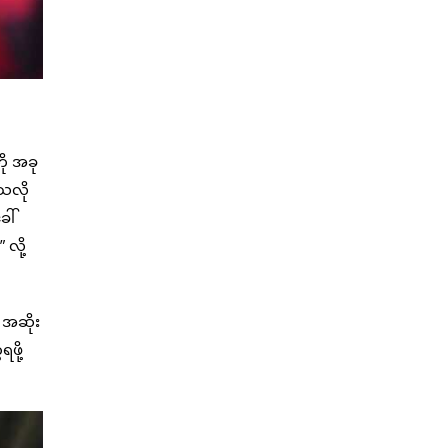
ို အခု
်သလို
ေါ်
လို့
 အဆိုး
ဖို့