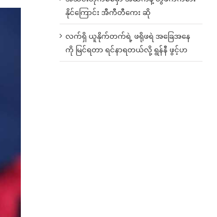
နိုင်ကြောင်း အီကီတီကေး ဆို
လက်ရှိ ယူနိုက်တက်ရဲ့ ဖရိုဖရဲ အခြေအနေ
ကို မြင်ရတာ ရင်နာရတယ်လို့ ရွန်နီ ဖွင့်ဟ