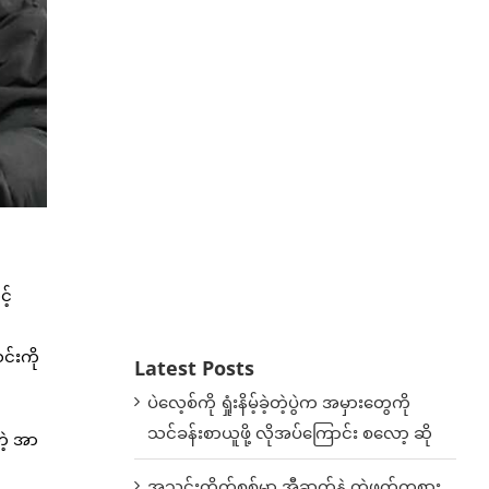
့်
်းကို
Latest Posts
ပဲလေ့စ်ကို ရှုံးနိမ့်ခဲ့တဲ့ပွဲက အမှားတွေကို
သင်ခန်းစာယူဖို့ လိုအပ်ကြောင်း စလော့ ဆို
တဲ့ အာ
အသင်းတိုက်စစ်မှာ အီဆက်နဲ့ တွဲဖက်ကစား