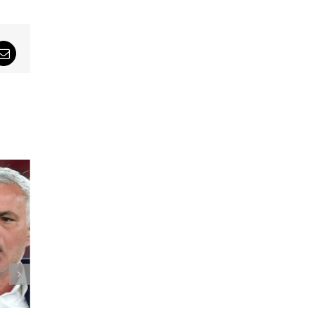
sApp
Email