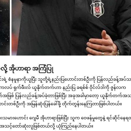
ယ်လို့ အိုဟာရာ အကြံပြု
စံနမူနာကိုယူပြီး သူတို့ရဲ့နည်းပြဟောင်းတစ်ဦးကို ပြန်လည်ခန့်အပ်သင
်ကလပ် ရှက်ဖီးလ် ယူနိုက်တက်ဟာ နည်းပြ ခရစ်စ် ဝိုင်လ်ဒါကို ဇွန်လက
ဖြစ် ပြန်လည်ခန့်အပ်ခဲ့တာဖြစ်ပြီး အခုအခါမှာတော့ ယူနိုက်တက်အသင
င်းတစ်ဦးကို အမြန်ဆုံးပြန်ခေါ်ဖို့ တိုက်တွန်းနေကြတာဖြစ်ပါတယ်။
းသမားဟောင်း ဂျေမီ အိုဟာရာဖြစ်ပြီး သူက ဝေဖန်မှုတွေနဲ့ ရင်ဆိုင်နေရ
က် အသင့်တော်ဆုံးလူဖြစ်တယ်လို့ ယုံကြည်နေပါတယ်။