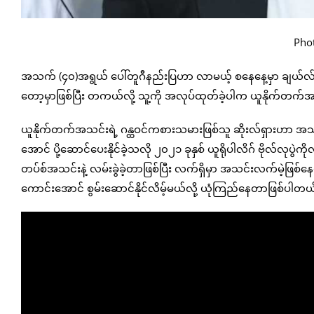
Phot
အသက် (၄၀)အရွယ် ပေါ်တူဂီနည်းပြဟာ လာမယ့် စနေနေ့မှာ ချယ်လ်ဆီးအ
တော့မှာဖြစ်ပြီး တကယ်လို့ သူ့ကို အလုပ်ထုတ်ခဲ့ပါက ယူနိုက်တက
ယူနိုက်တက်အသင်းရဲ့ ဂန္ထဝင်ကစားသမားဖြစ်သူ ဆိုးလ်ရှားဟာ အသင
အောင် ပို့ဆောင်ပေးနိုင်ခဲ့သလို ၂၀၂၁ ခုနှစ် ယူရိုပါလိဂ် ဗိုလ်လ
တပ်စ်အသင်းနဲ့ လမ်းခွဲခဲ့တာဖြစ်ပြီး လက်ရှိမှာ အသင်းလက်မဲ့ဖြစ
ကောင်းအောင် စွမ်းဆောင်နိုင်လိမ့်မယ်လို့ ယုံကြည်နေတာဖြစ်ပါတယ