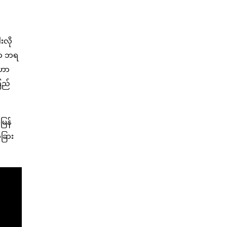
လို
ါးက ဘရ
့ဟာ
ြည်
မြန်
ခြား