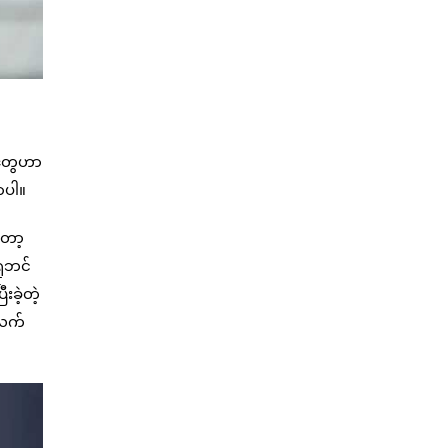
ှုတွေဟာ
ာပါ။
တော့
ရူဘင်
ခဲ့တဲ့
်လက်