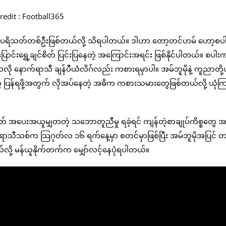
redit : Football365
သတ်တစ်ဦးဖြစ်တယ်လို့ သိရပါတယ်။ ဒါဟာ တော့တင်ဟမ် ဟော့စပါး
င်းရွှေ့ချင်စိတ် ပြင်းပြနေတဲ့ အကြောင်းအရင်း ဖြစ်နိုင်ပါတယ်။ စပ
ြစ်သလို နောက်ရာသီ ချန်ပီယံလိဂ်လည်း ကစားရမှာပါ။ အမ်ဘူမိုနဲ့ ကူညာတို
ုတွေ ပြန်ရဖို့အတွက် လိုအပ်နေတဲ့ အဓိက ကစားသမားတွေဖြစ်တယ်လို့ ယုံက
ဒါမှမဟုတ် အပေးအယူမျှတတဲ့ သဘောတူညီမှု ရခဲ့ရင် ကျန်တဲ့စာချုပ်ကိစ္စတွေ အ
်ရာသီသစ်က သြဂုတ်လ ၁၆ ရက်နေ့မှာ စတင်မှာဖြစ်ပြီး အမ်ဘူမိုအပြင် တ
ယ်လို့ မန်ယူနိုက်တက်က မျှော်လင့်နေပုံရပါတယ်။