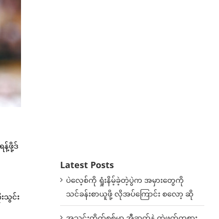
ဖို့ဒ်
Latest Posts
ပဲလေ့စ်ကို ရှုံးနိမ့်ခဲ့တဲ့ပွဲက အမှားတွေကို
သင်ခန်းစာယူဖို့ လိုအပ်ကြောင်း စလော့ ဆို
းသွင်း
အသင်းတိုက်စစ်မှာ အီဆက်နဲ့ တွဲဖက်ကစား