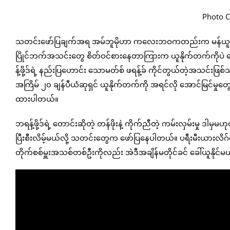
Photo C
သတင်းဖော်ပြချက်အရ အမ်ဘူမိုဟာ ကလေးဘဝကတည်းက မန်ယူပရိ
ပြိုင်ဘက်အသင်းတွေ စိတ်ဝင်စားနေတာကြားက ယူနိုက်တက်ကိုပဲ ပြော
န့်ဖို့ဒ်ရဲ့ နည်းပြဟောင်း သောမတ်စ် ဖရန့်ခ် ကိုင်တွယ်တဲ့အသင်းဖ
အကြိမ် ၂၀ ချန်ပီယံဆုရှင် ယူနိုက်တက်ကို အရင်လို အောင်မြင်မှ
ထားပါတယ်။
ဘရန့်ဖို့ဒ်ရဲ့ တောင်းဆိုတဲ့ တန်ဖိုးနဲ့ ကိုက်ညီတဲ့ ကမ်းလှမ်းမှု 
ပြီးစီးလိမ့်မယ်လို့ သတင်းတွေက ဖော်ပြနေပါတယ်။ ပရီးမီးယားလိဂ
တိုက်စစ်မှူးအသစ်တစ်ဦးကိုလည်း အဲဒီအချိန်မတိုင်ခင် ခေါ်ယူနိုင်မ