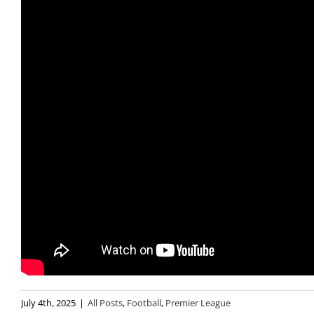
July 4th, 2025
|
All Posts
,
Football
,
Premier League