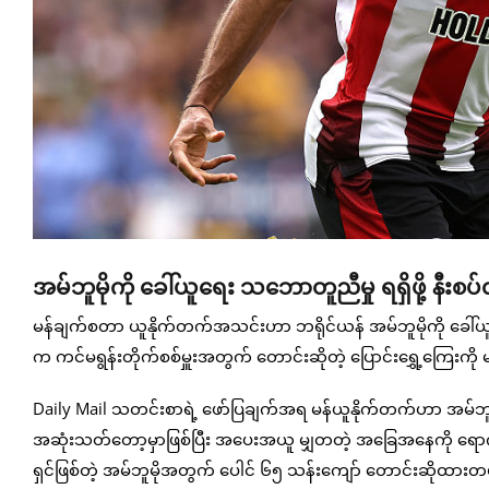
အမ်ဘူမိုကို ခေါ်ယူရေး သဘောတူညီမှု ရရှိဖို့ နီးစ
မန်ချက်စတာ ယူနိုက်တက်အသင်းဟာ ဘရိုင်ယန် အမ်ဘူမိုကို ခေါ်ယူဖ
က ကင်မရွန်းတိုက်စစ်မှူးအတွက် တောင်းဆိုတဲ့ ပြောင်းရွှေ့ကြေးကိ
Daily Mail သတင်းစာရဲ့ ဖော်ပြချက်အရ မန်ယူနိုက်တက်ဟာ အမ်ဘူ
အဆုံးသတ်တော့မှာဖြစ်ပြီး အပေးအယူ မျှတတဲ့ အခြေအနေကို ရောက်ရှိ
ရှင်ဖြစ်တဲ့ အမ်ဘူမိုအတွက် ပေါင် ၆၅ သန်းကျော် တောင်းဆိုထား