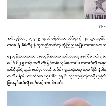
Phot
အမ်ဘူမိုဟာ ၂၀၂၄-၂၅ ရာသီ ပရီးမီးယားလိဂ်မှာ ဂိုး ၂၀ သွင်းယူနိုင
ကလပ်ရဲ့ စီမံကိန်းနဲ့ ကိုက်ညီတယ်လို့ ယုံကြည်နေပြီး ကစား
မန်ယူနိုက်တက်ဟာ အမ်ဘူမိုအတွက် ကမ်းလှမ်းမှု နှစ်ကြိမ် ပယ်ချ
ပေါင် ၆၂.၅ သန်းအထိ တိုးမြှင့်ကမ်းလှမ်းခဲ့တာပါ။ တကယ်လို့ အခုက
အန်မိုရမ်ရဲ့ နည်းစနစ်မှာ မာသီးယပ်စ် ကူညာနဲ့အတူ တွဲဖက်ပြီး န
ရာသီ ပရီးမီးယားလိဂ်မှာ စုစုပေါင်း ၃၅ ဂိုး သွင်းယူခဲ့ကြတာမို့ ယ
ပြသနိုင်မယ်လို့ မျှော်လင့်ထားပါတယ်။