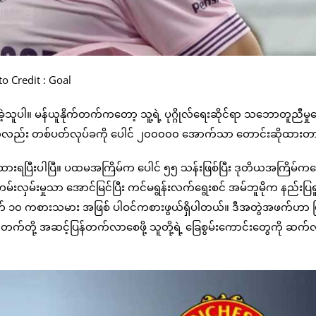
o Credit : Goal
်ခဲ့သူပါ။ မန်ယူနိုက်တက်ကတော့ သူ့ရဲ့ ပုဂ္ဂိုလ်ရေးဆိုင်ရာ သဘောတူညီမ
သမားကလည်း တစ်ပတ်လုပ်ခကို ပေါင် ၂၀၀၀၀၀ အောက်သာ တောင်းဆိုထားတ
ခံထားရပြီးပါပြီ။ ပထမအကြိမ်က ပေါင် ၅၅ သန်းဖြစ်ပြီး ဒုတိယအကြိမ်က
မ်းလှမ်းမှုသာ အောင်မြင်ပြီး ကင်မရွန်းလက်ရွေးစင် အမ်ဘူမိုက နည်းပြ
ံပါတ် ၁၀ ကစားသမား အဖြစ် ပါဝင်ကစားဖွယ်ရှိပါတယ်။ ဒီအတွဲအဖက်ဟာ ပြီး
ူနိုက်တက်တို့ အဆင့်ပြန်တက်လာစေဖို့ သူတို့ရဲ့ ခြေစွမ်းကောင်းတွေကို ဆက