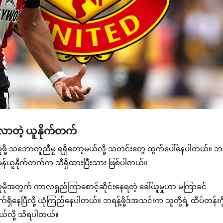
ပ်လာတဲ့ ယူနိုက်တက်
ို့ သဘောတူညီမှု ရရှိတော့မယ်လို့ သတင်းတွေ ထွက်ပေါ်နေပါတယ်။ ဘရန့်
ု မန်ယူနိုက်တက်က သိရှိထားပြီးသား ဖြစ်ပါတယ်။
မိုအတွက် ကာလရှည်ကြာစောင့်ဆိုင်းနေရတဲ့ ခေါ်ယူမှုဟာ မကြာခင်
နေပြီလို့ ယုံကြည်နေပါတယ်။ ဘရန့်ဖို့ဒ်အသင်းက သူတို့ရဲ့ ထိပ်တန်းဂို
တယ်လို့ သိရပါတယ်။