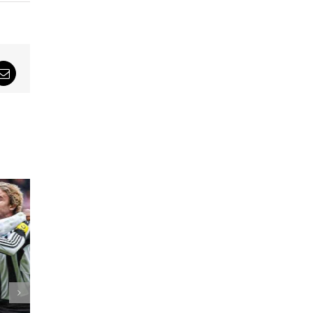
sApp
Email