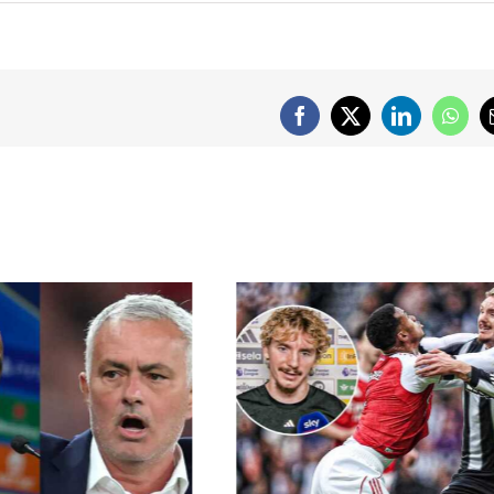
Facebook
X
LinkedIn
What