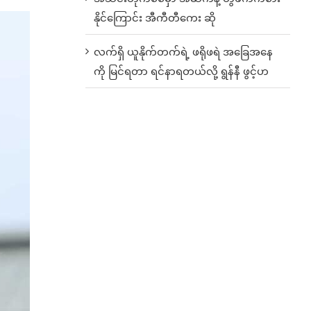
နိုင်ကြောင်း အီကီတီကေး ဆို
လက်ရှိ ယူနိုက်တက်ရဲ့ ဖရိုဖရဲ အခြေအနေ
ကို မြင်ရတာ ရင်နာရတယ်လို့ ရွန်နီ ဖွင့်ဟ