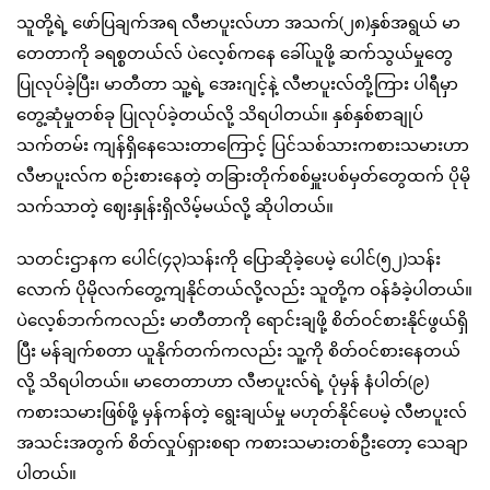
သူတို့ရဲ့ ဖော်ပြချက်အရ လီဗာပူးလ်ဟာ အသက်(၂၈)နှစ်အရွယ် မာ
တေတာကို ခရစ္စတယ်လ် ပဲလေ့စ်ကနေ ခေါ်ယူဖို့ ဆက်သွယ်မှုတွေ
ပြုလုပ်ခဲ့ပြီး၊ မာတီတာ သူ့ရဲ့ အေးဂျင့်နဲ့ လီဗာပူးလ်တို့ကြား ပါရီမှာ
တွေ့ဆုံမှုတစ်ခု ပြုလုပ်ခဲ့တယ်လို့ သိရပါတယ်။ နှစ်နှစ်စာချုပ်
သက်တမ်း ကျန်ရှိနေသေးတာကြောင့် ပြင်သစ်သားကစားသမားဟာ
လီဗာပူးလ်က စဉ်းစားနေတဲ့ တခြားတိုက်စစ်မှူးပစ်မှတ်တွေထက် ပိုမို
သက်သာတဲ့ ဈေးနှုန်းရှိလိမ့်မယ်လို့ ဆိုပါတယ်။
သတင်းဌာနက ပေါင်(၄၃)သန်းကို ပြောဆိုခဲ့ပေမဲ့ ပေါင်(၅၂)သန်း
လောက် ပိုမိုလက်တွေ့ကျနိုင်တယ်လို့လည်း သူတို့က ဝန်ခံခဲ့ပါတယ်။
ပဲလေ့စ်ဘက်ကလည်း မာတီတာကို ရောင်းချဖို့ စိတ်ဝင်စားနိုင်ဖွယ်ရှိ
ပြီး မန်ချက်စတာ ယူနိုက်တက်ကလည်း သူ့ကို စိတ်ဝင်စားနေတယ်
လို့ သိရပါတယ်။ မာတေတာဟာ လီဗာပူးလ်ရဲ့ ပုံမှန် နံပါတ်(၉)
ကစားသမားဖြစ်ဖို့ မှန်ကန်တဲ့ ရွေးချယ်မှု မဟုတ်နိုင်ပေမဲ့ လီဗာပူးလ်
အသင်းအတွက် စိတ်လှုပ်ရှားစရာ ကစားသမားတစ်ဦးတော့ သေချာ
ပါတယ်။