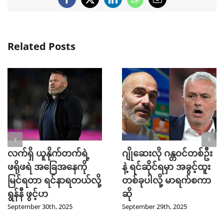
Facebook
X
LinkedIn
WhatsApp
Email
Related Posts
လက်ရှိ ယူနိုက်တက်ရဲ့
ဂျိုဆေးလို ဂန္တဝင်တစ်ဦး
ဖရိုဖရဲ အခြေအနေကို
နဲ့ ရင်ဆိုင်ရမှာ အခွင့်ထူး
မြင်ရတာ ရင်နာရတယ်လို့
တစ်ခုပါလို့ မာရက်စကာ
ရွန်နီ ဖွင့်ဟ
ဆို
September 30th, 2025
September 29th, 2025