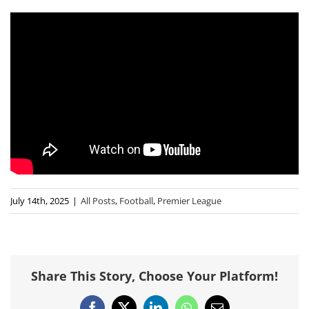
July 14th, 2025
|
All Posts
,
Football
,
Premier League
Share This Story, Choose Your Platform!