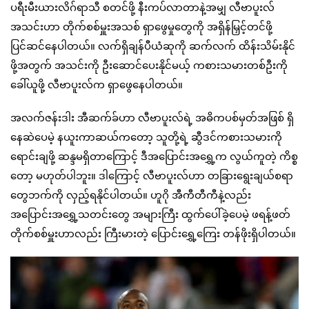
ပရီးမီးယားလိဂ်ရာသီ စတင်ဖို့ နီးကပ်လာတာနဲ့အမျှ လီဗာပူးလ်
အသင်းဟာ တိုက်စစ်မှူးအသစ် ရှာဖွေမှုတွေကို အရှိန်မြှင့်တင်ဖို့
ပြင်ဆင်နေပါတယ်။ လက်ရှိချန်ပီယံဆုကို ဆက်လက် ထိန်းသိမ်းနိုင်
ဖို့အတွက် အသင်းကို ဦးဆောင်ပေးနိုင်မယ့် ကစားသမားတစ်ဦးကို
ခေါ်ယူဖို့ လီဗာပူးလ်က ရှာဖွေနေပါတယ်။
အလက်ဇန်းဒါး အီဆက်ခ်ဟာ လီဗာပူးလ်ရဲ့ အဓိကပစ်မှတ်အဖြစ် ရှိ
နေဆဲပေမဲ့ နယူးကာဆယ်ကတော့ သူတို့ရဲ့ ဆွီဒင်ကစားသမားကို
ရောင်းချဖို့ ဆန္ဒမရှိတာကြောင့် ဒီအပြောင်းအရွှေ့က လွယ်ကူတဲ့ ကိစ္စ
တော့ မဟုတ်ပါဘူး။ ဒါကြောင့် လီဗာပူးလ်ဟာ တခြားရွေးချယ်စရာ
တွေဘက်ကို လှည့်ရနိုင်ပါတယ်။ ဟူဂို အီကီတီကီနဲ့လည်း
အပြောင်းအရွှေ့သတင်းတွေ အများကြီး ထွက်ပေါ်ခဲ့ပေမဲ့ ဖရန့်ဖတ်
တိုက်စစ်မှူးဟာလည်း ကြီးမားတဲ့ ပြောင်းရွှေ့ကြေး တန်ဖိုးရှိပါတယ်။