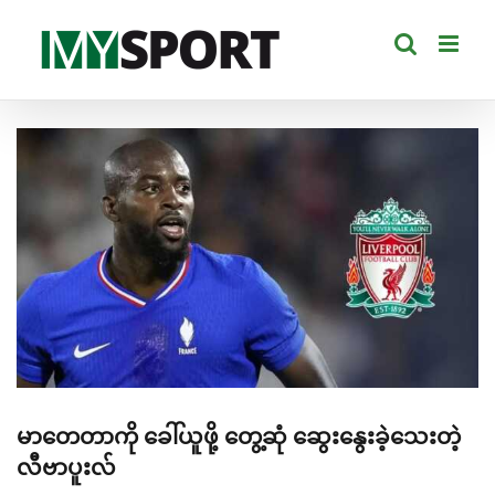
Skip
to
content
View
Larger
Image
မာတေတာကို ခေါ်ယူဖို့ တွေ့ဆုံ ဆွေးနွေးခဲ့သေးတဲ့
လီဗာပူးလ်