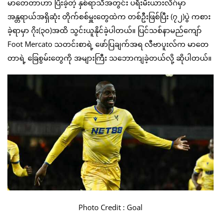
မာတေတာဟာ ပြီးခဲ့တဲ့ နှစ်ရာသီအတွင်း ပရီးမီးယားလိဂ်မှာ
အန္တရာယ်အရှိဆုံး တိုက်စစ်မှူးတွေထဲက တစ်ဦးဖြစ်ပြီး (၇၂)ပွဲ ကစား
ခဲ့ရာမှာ ဂိုး(၃၀)အထိ သွင်းယူနိုင်ခဲ့ပါတယ်။ ပြင်သစ်နာမည်ကျော်
Foot Mercato သတင်းစာရဲ့ ဖော်ပြချက်အရ လီဗာပူးလ်က မာတေ
တာရဲ့ ခြေစွမ်းတွေကို အများကြီး သဘောကျခဲ့တယ်လို့ ဆိုပါတယ်။
Photo Credit : Goal