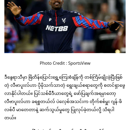
Photo Credit : SportsView
ဒီနွေရာသီမှာ ဗြိတိန်ပြောင်းရွှေ့ကြေးစံချိန်ကို တစ်ကြိမ်ချိုးခဲ့ပြီးဖြစ်
တဲ့ လီဗာပူးလ်ဟာ ပိုမိုသက်သာတဲ့ ရွေးချယ်စရာတွေကို စတင်ရှာဖွေ
လာနိုင်ပါတယ်။ ပြင်သစ်မီဒီယာတွေရဲ့ ဖော်ပြချက်အရမှာတော့
လီဗာပူးလ်ဟာ ခရစ္စတယ်လ် ပဲလေ့စ်အသင်းက တိုက်စစ်မှူး ဂျန်-ဖိ
လစ်ပီ မာတေတာနဲ့ ဆက်သွယ်မှုတွေ ပြုလုပ်ခဲ့တယ်လို့ သိရပါ
တယ်။