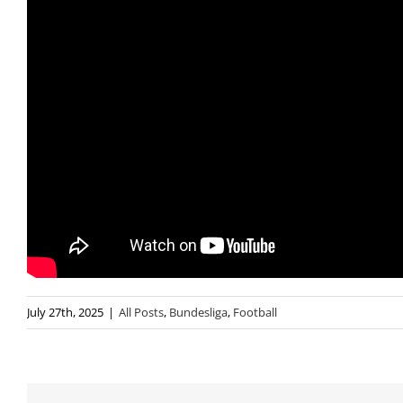
July 27th, 2025
|
All Posts
,
Bundesliga
,
Football