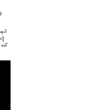
ီး
ိနေပါ
ို့
ခေါ်