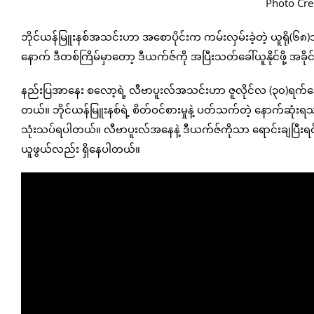
Photo Cre
ဘိုင်ယန်မြူးနစ်အသင်းဟာ အစောပိုင်းက ကမ်းလှမ်းခဲ့တဲ့ ယူရို(၆၈)သန
နောက် ဒီတစ်ကြိမ်မှာတော့ ဒီယက်ဇ်ကို အပြီးသတ်ခေါ်ယူနိုင်ဖို့ အခ
နည်းပြအာနေး စလော့ရဲ့ လီဗာပူးလ်အသင်းဟာ ဇူလိုင်လ (၃၀)ရက်နေ့မှာ ယ
တယ်။ ဘိုင်ယန်မြူးနစ်ရဲ့ စိတ်ဝင်စားမှုနဲ့ ပတ်သက်တဲ့ နောက်ဆုံး
သုံးသပ်ရပါတယ်။ လီဗာပူးလ်အနေနဲ့ ဒီယက်ဇ်ကိုသာ ရောင်းချပြ
ယူဖွယ်လည်း ရှိနေပါတယ်။