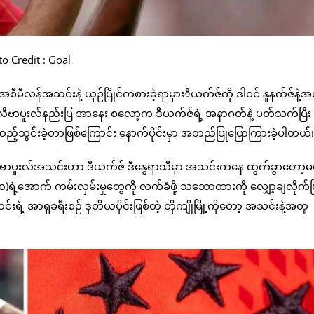
o Credit : Goal
ီမီလန်အသင်းနဲ့ ယှဉ်ပြိုင်ကစားခဲ့ရာမှားီယက်ဇ်ကို ဒါဝင် နူနက်ဇ်နဲ့
 လီဗာပူးလ်နည်းပြ အာနေး စလော့က ဒီယက်ဇ်ရဲ့ အနာဂတ်နဲ့ ပတ်သက်ပြီး
ည့်သွင်းခဲ့တာဖြစ်ကြောင်း နောက်ပိုင်းမှာ အတည်ပြုပြောကြားခဲ့ပါတယ်
ာပူးလ်အသင်းဟာ ဒီယက်ဇ် ဒီနွေရာသီမှာ အသင်းကနေ ထွက်ခွာတော့မ
း(၈၀)ရဲ့အောက် ကမ်းလှမ်းမှုတွေကို လက်ခံဖို့ သဘောထားကို လျှော့ချလိုက်ပြ
 အာရှခရီးစဉ် ဒုတိယပိုင်းဖြစ်တဲ့ တိုကျိုမြို့ကိုတော့ အသင်းနဲ့အတူ