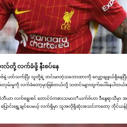
လ်တို့ လက်ခံဖို့ နီးစပ်နေ
 ပတ်သက်ပြီး သူတို့ရဲ့ တင်းမာတဲ့သဘောထားကို လျှော့ချဖွယ်ရှိနေပြီ
မ်းလှမ်းမှုကို လက်ခံတော့မှာဖြစ်တယ်လို့ သတင်းများထွက်ပေါ်နေပါတယ်
ကိုလံဘီယာ လက်ရွေးစင် တောင်ပံကစားသမားးီယက်ဇ်ဟာ ဒီနွေရာသီမှာ အန
ြောင်းရွှေ့ချင်ပေမယ့် လက်ရှိမှာ သူအလိုရှိဆုံးအသင်းကတော့ ဘိုင်ယန်မ