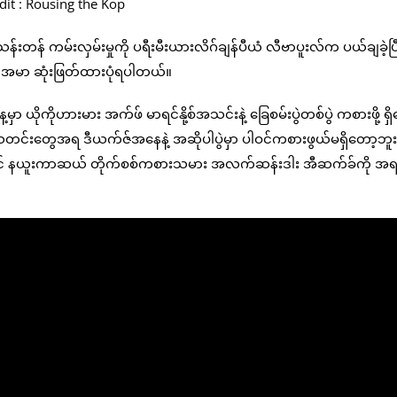
dit : Rousing the Kop
်းတန် ကမ်းလှမ်းမှုကို ပရီးမီးယားလိဂ်ချန်ပီယံ လီဗာပူးလ်က ပယ်ချခဲ့ပြ
ိုင်အမာ ဆုံးဖြတ်ထားပုံရပါတယ်။
ိုကိုဟားမား အက်ဖ် မာရင်နို့စ်အသင်းနဲ့ ခြေစမ်းပွဲတစ်ပွဲ ကစားဖို့ ရှ
ရသတင်းတွေအရ ဒီယက်ဇ်အနေနဲ့ အဆိုပါပွဲမှာ ပါဝင်ကစားဖွယ်မရှိတော့ဘူးလ
ီးရင် နယူးကာဆယ် တိုက်စစ်ကစားသမား အလက်ဆန်းဒါး အီဆက်ခ်ကို အရ 