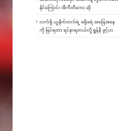
နိုင်ကြောင်း အီကီတီကေး ဆို
လက်ရှိ ယူနိုက်တက်ရဲ့ ဖရိုဖရဲ အခြေအနေ
ကို မြင်ရတာ ရင်နာရတယ်လို့ ရွန်နီ ဖွင့်ဟ