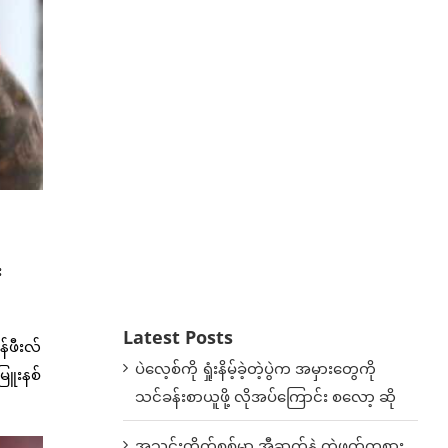
း
။
Latest Posts
်ဖီးလ်
ပဲလေ့စ်ကို ရှုံးနိမ့်ခဲ့တဲ့ပွဲက အမှားတွေကို
ြူးနစ်
သင်ခန်းစာယူဖို့ လိုအပ်ကြောင်း စလော့ ဆို
အသင်းတိုက်စစ်မှာ အီဆက်နဲ့ တွဲဖက်ကစား