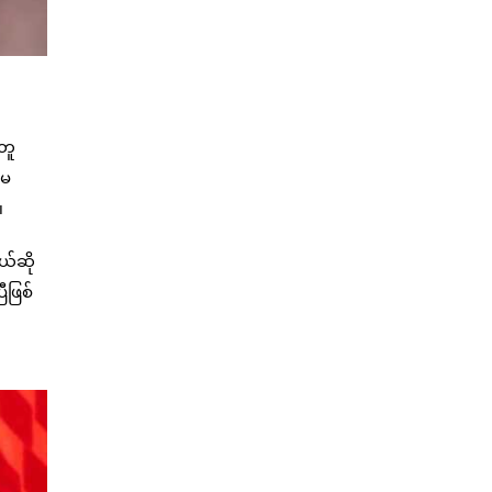
အတူ
 မ
။
ယ်ဆို
ီဖြစ်