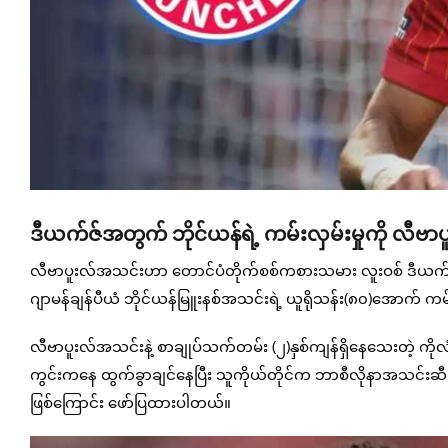
ဒီယက်ဇ်အတွက် ဘိုင်ယန်ရဲ့ ကမ်းလှမ်းမှုကို လီဗာပူး
လီဗာပူးလ်အသင်းဟာ တောင်ပံတိုက်စစ်ကစားသမား လူးဝစ် ဒီယက်ဇ်နဲ့
ဂျာမန်ချန်ပီယံ ဘိုင်ယန်မြူးနစ်အသင်းရဲ့ ယူရိုသန်း(၈၀)အောက် က
လီဗာပူးလ်အသင်းနဲ့ စာချုပ်သက်တမ်း (၂)နှစ်ကျန်ရှိနေသေးတဲ့ 
ကွင်းကနေ ထွက်ခွာချင်နေပြီး သူကိုယ်တိုင်က ဘာစီလိုနာအသင်းဆီ ပ
ဖြစ်ကြောင်း ဖော်ပြထားပါတယ်။