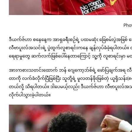
Phot
ဒီယက်ဇ်ဟာ စနေနေ့က အာရှခရီးစဉ်ရဲ့ ပထမဆုံး ခြေစမ်းပွဲအဖြစ် အေစ
လီဗာပူးလ်အသင်းရဲ့ ပွဲထွက်လူစာရင်းကနေ ချန်လှပ်ခံခဲ့ရပါတယ်။
ရေရာမှုတွေ ဆက်လက်ဖြစ်ပေါ်နေတာကြောင့် သူ့ကို လူစာရင်းမှာ မထ
အားကစားသတင်းထောက် ဘန် ဂျေကော့ဘ်စ်ရဲ့ ဖော်ပြချက်အရ လီဗ
တာကို လက်ခံလိုက်ပြီဖြစ်ပြီး သူတို့ရဲ့ မူလတန်ဖိုးဖြစ်တဲ့ ယူရိုသန်
တယ်လို့ သိရပါတယ်။ ဒါပေမယ့်လည်း ဒီယက်ဇ်ဟာ လီဗာပူးလ်အသင်းရဲ့
လိုက်ပါသွားခဲ့ပါတယ်။