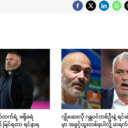
Facebook
X
LinkedIn
What
ဂျိုဆေးလို ဂန္တဝင်တစ်ဦးနဲ့ ရင်ဆိုင်ရ
ဂါဘရီရယ်က သူ့မျ
မှာ အခွင့်ထူးတစ်ခုပါလို့ မာရက်စကာ
တံတောင်နဲ့ တိုက်