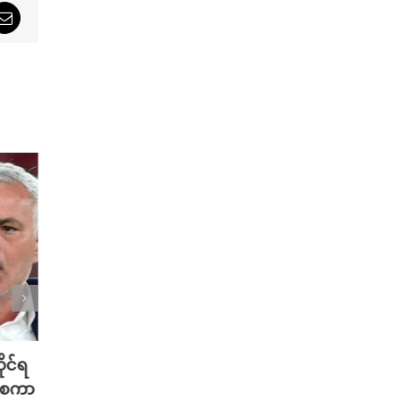
sApp
Email
က်နှာကို
ယူနိုက်တက်သာ ကမ်းလှမ်းရင်
ခဲ့တယ်လို့ ဗောလ်တီ
ချက်ချင်း လက်ခံသွားဖို့ ရှိနေတဲ့ ဇာဗ