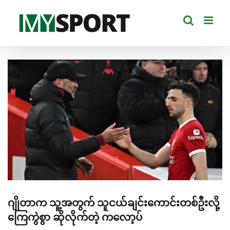
Skip
to
content
View
Larger
Image
ဂျိုတာက သူ့အတွက် သူငယ်ချင်းကောင်းတစ်ဦးလို့
ကြေကွဲစွာ ဆိုလိုက်တဲ့ ကလော့ပ်