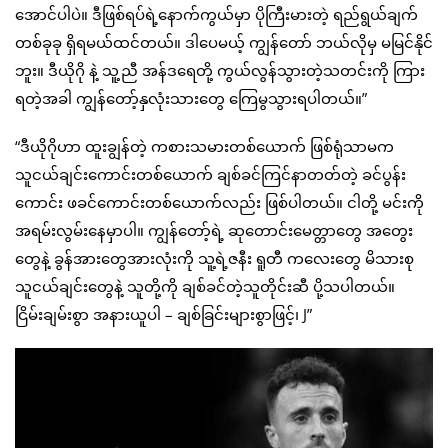
အောင်ပါပဲ။ ဒီဖြစ်ရပ်ရဲ့နောက်ကွယ်မှာ ပိုကြီးမားတဲ့ ရည်ရွယ်ချက်
တစ်ခုခု ရှိရမယ်ထင်တယ်။ ဒါပေမယ့် ကျွန်တော် ဘယ်လိုမှ မမြင်နိုင်
ဘူး။ ဒီယိုဂို နဲ့ သူ့ညီ အန်ဒရေတို့ ကွယ်လွန်သွားတဲ့သတင်းကို ကြား
ရတဲ့အခါ ကျွန်တော့်နှလုံးသားတွေ ကြေမွသွားရပါတယ်။”
“ဒီယိုဂိုဟာ ထူးချွန်တဲ့ ကစားသမားတစ်ယောက် ဖြစ်ရုံသာမက
သူငယ်ချင်းကောင်းတစ်ယောက် ချစ်ခင်ကြင်နာတတ်တဲ့ ခင်ပွန်း
ကောင်း ဖခင်ကောင်းတစ်ယောက်လည်း ဖြစ်ပါတယ်။ ငါတို့ မင်းကို
အရမ်းလွမ်းနေမှာပါ။ ကျွန်တော့်ရဲ့ ဆုတောင်းမေတ္တာတွေ အတွေး
တွေနဲ့ ခွန်အားတွေအားလုံးကို သူ့ရဲ့ဇနီး ရူတီ ကလေးတွေ မိသားစု
သူငယ်ချင်းတွေနဲ့ သူတို့ကို ချစ်ခင်တဲ့သူတိုင်းဆီ ပို့သပါတယ်။
ငြိမ်းချမ်းစွာ အနားယူပါ – ချစ်ခြင်းများစွာဖြင့်၊ J”