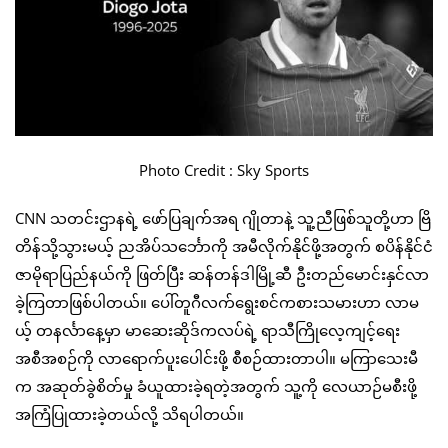
Photo Credit : Sky Sports
CNN သတင်းဌာနရဲ့ ဖော်ပြချက်အရ ဂျိုတာနဲ့ သူ့ညီဖြစ်သူတို့ဟာ ဗြိ
တိန်သို့သွားမယ့် ညအိပ်သင်္ဘောကို အမီလိုက်နိုင်ဖို့အတွက် စပိန်နိုင်ငံ
ဇာမိုရာပြည်နယ်ကို ဖြတ်ပြီး ဆန်တန်ဒါမြို့ဆီ ဦးတည်မောင်းနှင်လာ
ခဲ့ကြတာဖြစ်ပါတယ်။ ပေါ်တူဂီလက်ရွေးစင်ကစားသမားဟာ လာမ
ယ့် တနင်္လာနေ့မှာ မာဆေးဆိုဒ်ကလပ်ရဲ့ ရာသီကြိုလေ့ကျင့်ရေး
အစီအစဉ်ကို လာရောက်ပူးပေါင်းဖို့ စီစဉ်ထားတာပါ။ မကြာသေးမီ
က အဆုတ်ခွဲစိတ်မှု ခံယူထားခဲ့ရတဲ့အတွက် သူ့ကို လေယာဉ်မစီးဖို့
အကြံပြုထားခဲ့တယ်လို့ သိရပါတယ်။