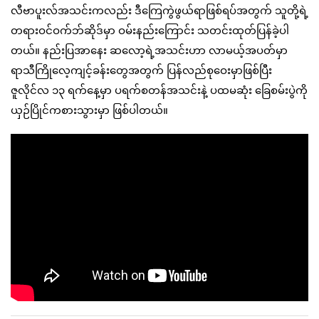
လီဗာပူးလ်အသင်းကလည်း ဒီကြေကွဲဖွယ်ရာဖြစ်ရပ်အတွက် သူတို့ရဲ့
တရားဝင်ဝက်ဘ်ဆိုဒ်မှာ ဝမ်းနည်းကြောင်း သတင်းထုတ်ပြန်ခဲ့ပါ
တယ်။ နည်းပြအာနေး ဆလော့ရဲ့အသင်းဟာ လာမယ့်အပတ်မှာ
ရာသီကြိုလေ့ကျင့်ခန်းတွေအတွက် ပြန်လည်စုဝေးမှာဖြစ်ပြီး
ဇူလိုင်လ ၁၃ ရက်နေ့မှာ ပရက်စတန်အသင်းနဲ့ ပထမဆုံး ခြေစမ်းပွဲကို
ယှဉ်ပြိုင်ကစားသွားမှာ ဖြစ်ပါတယ်။