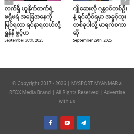
လက်ရှိ ယူနိုက်တက်ရဲ့
ဂျိုဆေးလို ဂန္တဝင်တစ်ဦး
ဖရိုဖရဲ အခြေအနေကို
နဲ့ ရင်ဆိုင်ရမှာ အခွင့်ထူး
မြင်ရတာ ရင်နာရတယ်လို့
တစ်ခုပါလို့ မာရက်စကာ
ရွန်နီ ဖွင့်ဟ
ဆို
September 30th, 2025
September 29th, 2025
© Copyright 2017 -
2026
|
MYSPORT MYANMAR
a
RFOX Media
Brand | All Rights Reserved |
Advertise
with us
Facebook
YouTube
Telegram