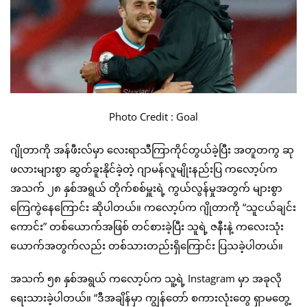
Photo Credit : Goal
ဂျိုတာကို အန်ဖီးလ်မှာ လေးရာသီကြာကိုင်တွယ်ခဲ့ပြီး အတူတကွ ဆု
ဖလားများစွာ ဆွတ်ခူးနိုင်ခဲ့တဲ့ ဂျာမန်လူမျိုးနည်းပြ ကလော့ပ်က
အသက် ၂၈ နှစ်အရွယ် တိုက်စစ်မှူးရဲ့ ကွယ်လွန်မှုအတွက် များစွာ
ကြေကွဲနေကြောင်း ဆိုပါတယ်။ ကလော့ပ်က ဂျိုတာကို “သူငယ်ချင်း
ကောင်း” တစ်ယောက်အဖြစ် တင်စားခဲ့ပြီး သူရဲ့ ဇနီးနဲ့ ကလေးသုံး
ယောက်အတွက်လည်း တစ်သားတည်းရှိကြောင်း ပြသခဲ့ပါတယ်။
အသက် ၅၈ နှစ်အရွယ် ကလော့ပ်က သူ့ရဲ့ Instagram မှာ အခုလို
ရေးသားခဲ့ပါတယ်။ “ဒီအချိန်မှာ ကျွန်တော် စကားလုံးတွေ ရှာမတွေ့