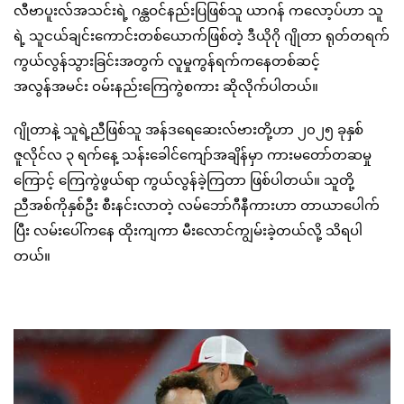
လီဗာပူးလ်အသင်းရဲ့ ဂန္ထဝင်နည်းပြဖြစ်သူ ယာဂန် ကလော့ပ်ဟာ သူ
ရဲ့ သူငယ်ချင်းကောင်းတစ်ယောက်ဖြစ်တဲ့ ဒီယိုဂို ဂျိုတာ ရုတ်တရက်
ကွယ်လွန်သွားခြင်းအတွက် လူမှုကွန်ရက်ကနေတစ်ဆင့်
အလွန်အမင်း ဝမ်းနည်းကြေကွဲစကား ဆိုလိုက်ပါတယ်။
ဂျိုတာနဲ့ သူရဲ့ညီဖြစ်သူ အန်ဒရေဆေးလ်ဗားတို့ဟာ ၂၀၂၅ ခုနှစ်
ဇူလိုင်လ ၃ ရက်နေ့ သန်းခေါင်ကျော်အချိန်မှာ ကားမတော်တဆမှု
ကြောင့် ကြေကွဲဖွယ်ရာ ကွယ်လွန်ခဲ့ကြတာ ဖြစ်ပါတယ်။ သူတို့
ညီအစ်ကိုနှစ်ဦး စီးနင်းလာတဲ့ လမ်ဘော်ဂီနီကားဟာ တာယာပေါက်
ပြီး လမ်းပေါ်ကနေ ထိုးကျကာ မီးလောင်ကျွမ်းခဲ့တယ်လို့ သိရပါ
တယ်။