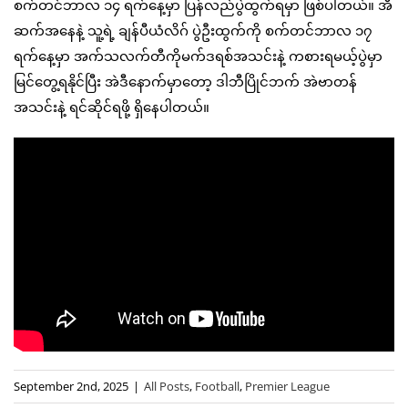
စက်တင်ဘာလ ၁၄ ရက်နေ့မှာ ပြန်လည်ပွဲထွက်ရမှာ ဖြစ်ပါတယ်။ အီ
ဆက်အနေနဲ့ သူ့ရဲ့ ချန်ပီယံလိဂ် ပွဲဦးထွက်ကို စက်တင်ဘာလ ၁၇
ရက်နေ့မှာ အက်သလက်တီကိုမက်ဒရစ်အသင်းနဲ့ ကစားရမယ့်ပွဲမှာ
မြင်တွေ့ရနိုင်ပြီး အဲဒီနောက်မှာတော့ ဒါဘီပြိုင်ဘက် အဲဗာတန်
အသင်းနဲ့ ရင်ဆိုင်ရဖို့ ရှိနေပါတယ်။
September 2nd, 2025
|
All Posts
,
Football
,
Premier League