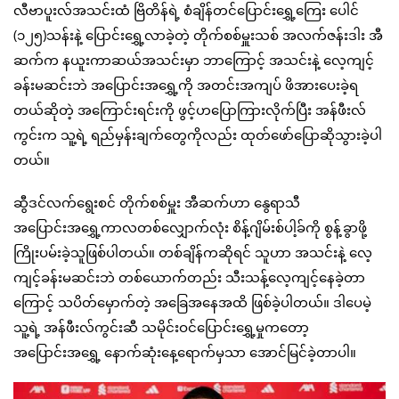
လီဗာပူးလ်အသင်းထံ ဗြိတိန်ရဲ့ စံချိန်တင်ပြောင်းရွှေ့ကြေး ပေါင်
(၁၂၅)သန်းနဲ့ ပြောင်းရွှေ့လာခဲ့တဲ့ တိုက်စစ်မှူးသစ် အလက်ဇန်းဒါး အီ
ဆက်က နယူးကာဆယ်အသင်းမှာ ဘာကြောင့် အသင်းနဲ့ လေ့ကျင့်
ခန်းမဆင်းဘဲ အပြောင်းအရွှေ့ကို အတင်းအကျပ် ဖိအားပေးခဲ့ရ
တယ်ဆိုတဲ့ အကြောင်းရင်းကို ဖွင့်ဟပြောကြားလိုက်ပြီး အန်ဖီးလ်
ကွင်းက သူ့ရဲ့ ရည်မှန်းချက်တွေကိုလည်း ထုတ်ဖော်ပြောဆိုသွားခဲ့ပါ
တယ်။
ဆွီဒင်လက်ရွေးစင် တိုက်စစ်မှူး အီဆက်ဟာ နွေရာသီ
အပြောင်းအရွှေ့ကာလတစ်လျှောက်လုံး စိန့်ဂျိမ်းစ်ပါ့ခ်ကို စွန့်ခွာဖို့
ကြိုးပမ်းခဲ့သူဖြစ်ပါတယ်။ တစ်ချိန်ကဆိုရင် သူဟာ အသင်းနဲ့ လေ့
ကျင့်ခန်းမဆင်းဘဲ တစ်ယောက်တည်း သီးသန့်လေ့ကျင့်နေခဲ့တာ
ကြောင့် သပိတ်မှောက်တဲ့ အခြေအနေအထိ ဖြစ်ခဲ့ပါတယ်။ ဒါပေမဲ့
သူ့ရဲ့ အန်ဖီးလ်ကွင်းဆီ သမိုင်းဝင်ပြောင်းရွှေ့မှုကတော့
အပြောင်းအရွှေ့ နောက်ဆုံးနေ့ရောက်မှသာ အောင်မြင်ခဲ့တာပါ။