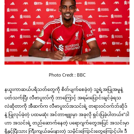
Photo Credt : BBC
နယူးကာဆယ်ပရိသတ်တွေကို စိတ်ပျက်စေခဲ့တဲ့ သူ့ရဲ့အပြုအမူနဲ့
ပတ်သက်ပြီး လီဗာပူးလ်ကို ဘာကြောင့် အရမ်းပြောင်းချင်ခဲ့ရသ
လဲဆိုတာကို အီဆက်က လီဗာပူးလ်အသင်းရဲ့ တရားဝင်ဝက်ဘ်ဆိုဒ်
နဲ့ ပြုလုပ်ခဲ့တဲ့ ပထမဆုံး အင်တာဗျူးမှာ အခုလို ရှင်းပြခဲ့ပါတယ်။”ဒါ
ဟာ အသင်းရဲ့ တည်ဆောက်နေတဲ့ ပရောဂျက်တွေအပြင် အသင်းမှာ
ရှိနှင့်ပြီးသား ကြီးကျယ်ခမ်းနားတဲ့ သမိုင်းကြောင်းတွေကြောင့်ပါ။ ဒီ