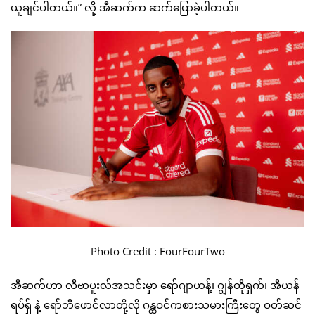
ယူချင်ပါတယ်။” လို့ အီဆက်က ဆက်ပြောခဲ့ပါတယ်။
Photo Credit : FourFourTwo
အီဆက်ဟာ လီဗာပူးလ်အသင်းမှာ ရော်ဂျာဟန့်၊ ဂျွန်တိုရှက်၊ အီယန်
ရပ်ရှ် နဲ့ ရော်ဘီဖောင်လာတို့လို ဂန္ထဝင်ကစားသမားကြီးတွေ ဝတ်ဆင်