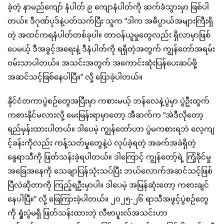
ခဲ့တဲ့ နာမည်ကျော် နံပါတ် ၉ ကျောနံပါတ်ကို ဆက်ခံသွားမှာ ဖြစ်ပါ
တယ်။ ဒီဂုဏ်ပုဒ်နဲ့ပတ်သက်ပြီး သူက “ဒါက အဓိပ္ပာယ်အများကြီးရှိ
တဲ့ အထင်ကရနံပါတ်တစ်ခုပါ။ တာဝန်ယူမှုတွေလည်း ရှိလာမှာဖြစ်
ပေမယ့် ဒီအခွင့်အရေးနဲ့ ဒီနံပါတ်ကို ရရှိတဲ့အတွက် ကျွန်တော်အရမ်း
ဝမ်းသာပါတယ်။ အသင်းအတွက် အကောင်းဆုံးပြန်ပေးဆပ်ဖို့
အဆင်သင့်ဖြစ်နေပါပြီ။” လို့ ပြောခဲ့ပါတယ်။
နိုင်ငံတကာပွဲစဉ်တွေအပြီးမှာ ကစားမယ့် ဘန်လေနဲ့ပွဲမှာ ပွဲဦးထွက်
ကစားနိုင်မလားလို့ မေးမြန်းရာမှာတော့ အီဆက်က “အဲဒီလိုတော့
ရည်မှန်းထားပါတယ်။ ဒါပေမဲ့ ကျွန်တော်ဟာ ပွဲမကစားရဘဲ လေ့ကျ
င့်ခန်းကိုလည်း ကန့်သတ်မှုတွေနဲ့ပဲ လုပ်ခဲ့ရတဲ့ အခက်အခဲရှိတဲ့
နွေရာသီကို ဖြတ်သန်းခဲ့ရပါတယ်။ ဒါကြောင့် ကျွန်တော့်ရဲ့ ကြံ့ခိုင်မှု
အခြေအနေကို သေချာပြန်သုံးသပ်ပြီး ဘယ်လောက်အဆင်သင့်ဖြစ်
ပြီလဲဆိုတာကို ကြည့်ရဦးမှာပါ။ ဒါပေမဲ့ အမြန်ဆုံးတော့ ကစားချင်
နေပါပြီ။” လို့ ဖြေကြားခဲ့ပါတယ်။ ၂၀၂၅-၂၆ ရာသီအဖွင့်ပွဲစဉ်တွေ
ကို ရှုံးပွဲမရှိ ဖြတ်သန်းထားတဲ့ လီဗာပူးလ်အသင်းဟာ