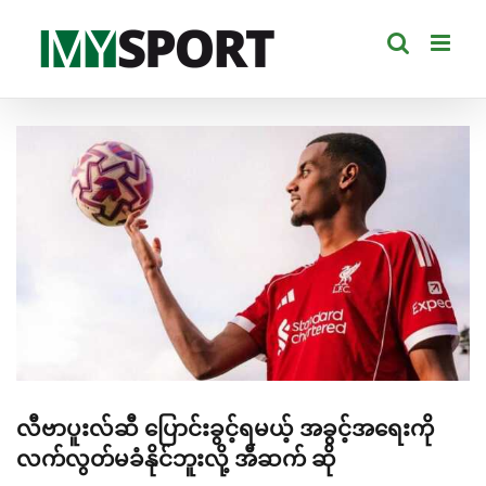
Skip
to
content
View
Larger
Image
လီဗာပူးလ်ဆီ ပြောင်းခွင့်ရမယ့် အခွင့်အရေးကို
လက်လွတ်မခံနိုင်ဘူးလို့ အီဆက် ဆို