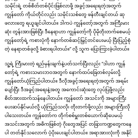
သမိုင်းရဲ့ တစ်စိတ်တစ်ပိုင်းဖြစ်လာဖို့ အခွင့်အရေးရတဲ့အတွက်
ကျွန်တော် ကိုယ်တိုင်လည်း သမိုင်းသစ်တွေ ဖန်တီးချင်တယ် ဆု
ဖလားတွေ ရယူချင်ပါတယ်။ ဒါကပဲ ကျွန်တော့်အတွက် အကြီးမား
ဆုံး တွန်းအားဖြစ်ပြီး ဒီနေရာဟာ ကျွန်တော့်ကို ပိုမိုတိုးတက်စေမယ့်
ကျွန်တော့်ရဲ့ ကစားပုံကို နောက်တစ်ဆင့်မြှင့်တင်ပေးမယ့် ပြီးပြည့်စုံ
တဲ့ နေရာတစ်ခုလို့ ခံစားရပါတယ်။” လို့ သူက ပြောကြားခဲ့ပါတယ်။
သူ့ရဲ့ ကြီးမားတဲ့ ရည်မှန်းချက်နဲ့ပတ်သက်ပြီးလည်း “ဒါဟာ ကျွန်
တော့်ရဲ့ ကစားသမားဘဝအတွက် နောက်ထပ်ခြေတစ်လှမ်းလို့
ကျွန်တော်ယုံကြည်ပါတယ်။ ဒီလိုအခွင့်အရေးရတဲ့အတွက် အရမ်း
ပျော်ပြီး ဒီအခွင့်အရေးနဲ့အတူ အကောင်းဆုံးတွေ လုပ်ပြဖို့လည်း
စိတ်အားထက်သန်နေပါတယ်။ ကျွန်တော် အသင်းကို အများကြီး
ပေးဆပ်နိုင်မယ်လို့ ယုံကြည်သလို၊ တိုးတက်ဖို့လည်း အများကြီးလို
ပါသေးတယ်။ ကျွန်တော်က တိုက်စစ်မှူးတစ်ယောက်ဆိုပေမယ့်
အသင်းအတွက် အဓိကဖြစ်တဲ့ ဂိုးတွေအပြင် တခြားကဏ္ဍတွေကနေ
ပါ တတ်နိုင်သလောက် ပံ့ပိုးပေးချင်ပါတယ်။ အရာအားလုံးကို အနိုင်