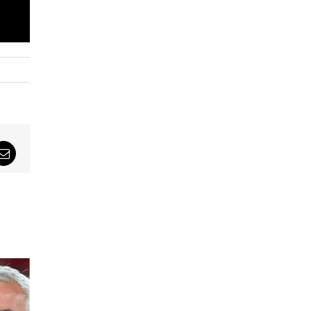
sApp
Email