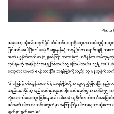
Photo C
အခုတော့ အိုးလ်ထရက်ဖို့ဒ် ထိပ်တန်းအရာရှိတွေဟာ အမ်ဘူမိုအတွက် ပေ
ပြင်ဆင်နေပါပြီ။ ဒါပေမဲ့ ဒီဈေးနှုန်းနဲ့ ဘရန့်ဖို့ဒ်က ရောင်းချဖိ
အထိ ယူနိုက်တက်မှာ (၁၂)နှစ်ကြာ ကစားခဲ့တဲ့ ဖာဒီနန်က အမ်ဘူမိုကိ
လုပ်ရမယ့် အပြောင်းအရွှေ့ဖြစ်တယ်လို့ ပြောပါတယ်။ သူ့ရဲ့ YouTub
တော့တင်ဟမ်ကို ပြောထားပြီ။ ဘရန့်ဖို့ဒ်ကိုလည်း သူ မန်ယူနိုက်တက်က
“ဒါကြောင့် မန်ယူနိုက်တက်နဲ့ ဘရန့်ဖို့ဒ်တို့က တူတူညှိနှိုင်းပြီး န
ဆည်းပေးနိုင်တဲ့ နည်းလမ်းရှာရမှာပေါ့။ ကမ်းလှမ်းမှုက ပေါင်(၅၅)
လုံလောက်သေးဘူး ဖြစ်နေမယ်။ ဒါပေမဲ့ ယူနိုက်တက်က ဒီအပြောင်း
ခင်အထိ ဒါက သတင်းတွေထဲမှာ အကြာကြီး ပါလာနေတာဆိုတော့ တကယ်
မျက်နှာပျက်စရာပဲ။”