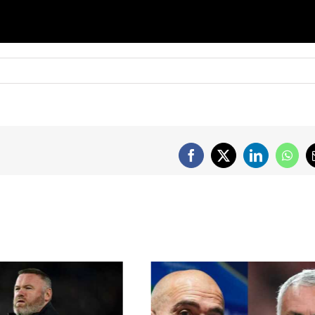
Facebook
X
LinkedIn
What