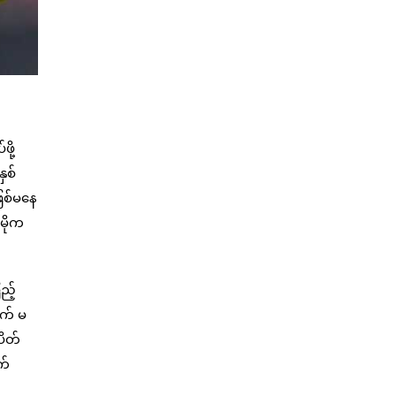
ို့
ှစ်
ဖြစ်မနေ
မိုက
ည့်
ွက် မ
ပိတ်
က်