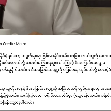
o Credit : Metro
င်ခဲ့ရင်တော့ အရှက်ရစရာ ဖြစ်လာနိုင်တယ်။ တခြား ဘယ်သူ့ကို အစားထိုး
ီးစပ်နေတယ်လို့ သတင်းမကြားရဘူး။ ဒါကြောင့် ဒီအပြောင်းအရွှေ့ မ
့ မန်ယူနိုက်တက်က ဒီအပြောင်းအရွှေ့ကို မဖြစ်မနေ လုပ်မယ်လို့ တောင့်ခံ
ုတော့ သူတို့အနေနဲ့ ဒီအပြောင်းအရွှေ့ကို အပြီးသတ်ဖို့ လှုပ်ရှားရမယ့် အ
ြည့်စုံတယ်။ တက်ကြွတယ်။ ပရီးမီးယားလိဂ်မှာ ဂိုးသွင်းနိုင်တယ်။ ပရီးမ
ြောကြားသွားခဲ့ပါတယ်။