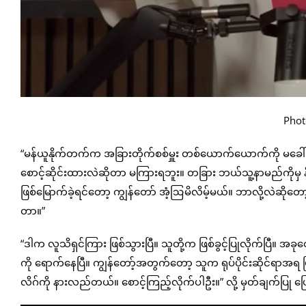
Phot
“မန်ယူနိုက်တက်က အခြားတိုက်စစ်မှူး တစ်ယောက်ယောက်ကို မခေါ်နို
စောင့်ဆိုင်းထားလဲဆိုတာ မကြားရဘူး။ တခြား ဘယ်သူ့နာမည်ကိုမှ န
ဖြစ်မြောက်ခဲ့ရင်တော့ ကျွန်တော် အံ့ဩမိလိမ့်မယ်။ ဘာလို့လဲဆိုတော
တာ။”
“ဒါက လူသိရှင်ကြား ဖြစ်သွားပြီ။ သူတို့က ဖြစ်ခွင့်ပြုလိုက်ပြီ။ အခ
ကို ရောက်နေပြီ။ ကျွန်တော့်အတွက်တော့ သူက ရုပ်ပိုင်းဆိုင်ရာအရ ပ
လိဂ်ကို နားလည်တယ်။ စောင့်ကြည့်လိုက်ပါဦး။” လို့ မှတ်ချက်ပြု ပ