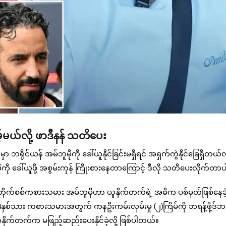
မ့်မယ်လို့ ဖာဒီနန် သတိပေး
ိုင်ယန် အမ်ဘူမိုကို ခေါ်ယူနိုင်ခြင်းမရှိရင် အရှက်ကွဲနိုင်ခြေရှိတယ်လိ
 ခေါ်ယူဖို့ အစွမ်းကုန် ကြိုးစားနေတာကြောင့် ဒီလို သတိပေးလိုက်တာပ
 တိုက်စစ်ကစားသမား အမ်ဘူမိုဟာ ယူနိုက်တက်ရဲ့ အဓိက ပစ်မှတ်ဖြစ်နေခဲ့
(၂၅)နှစ်သား ကစားသမားအတွက် ကနဦးကမ်းလှမ်းမှု (၂)ကြိမ်ကို ဘရန့်ဖို့ဒ
ယူနိုက်တက်က မဖြည့်ဆည်းပေးနိုင်ခဲ့လို့ ဖြစ်ပါတယ်။