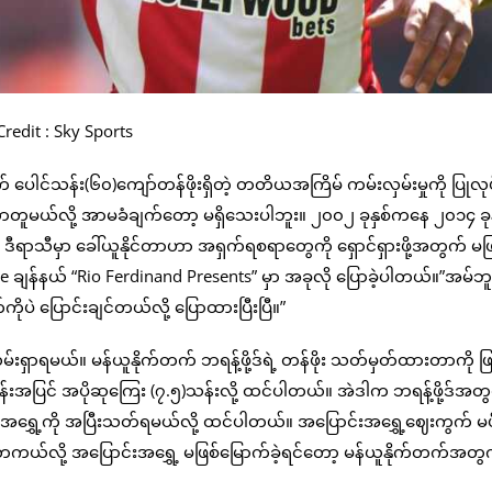
redit : Sky Sports
ါင်သန်း(၆၀)ကျော်တန်ဖိုးရှိတဲ့ တတိယအကြိမ် ကမ်းလှမ်းမှုကို ပြုလုပ်ဖ
ု့ သဘောတူမယ်လို့ အာမခံချက်တော့ မရှိသေးပါဘူး။ ၂၀၀၂ ခုနှစ်ကနေ ၂၀၁၄ ခုန
ု ဒီရာသီမှာ ခေါ်ယူနိုင်တာဟာ အရှက်ရစရာတွေကို ရှောင်ရှားဖို့အတွက် မ
e ချန်နယ် “Rio Ferdinand Presents” မှာ အခုလို ပြောခဲ့ပါတယ်။”အမ်ဘူ
ိုပဲ ပြောင်းချင်တယ်လို့ ပြောထားပြီးပြီ။”
ည်းလမ်းရှာရမယ်။ မန်ယူနိုက်တက် ဘရန့်ဖို့ဒ်ရဲ့ တန်ဖိုး သတ်မှတ်ထားတာကို ဖြ
သန်းအပြင် အပိုဆုကြေး (၇.၅)သန်းလို့ ထင်ပါတယ်။ အဲဒါက ဘရန့်ဖို့ဒ်အတ
အရွှေ့ကို အပြီးသတ်ရမယ်လို့ ထင်ပါတယ်။ အပြောင်းအရွှေ့ဈေးကွက် မ
လို့ အပြောင်းအရွှေ့ မဖြစ်မြောက်ခဲ့ရင်တော့ မန်ယူနိုက်တက်အတွ