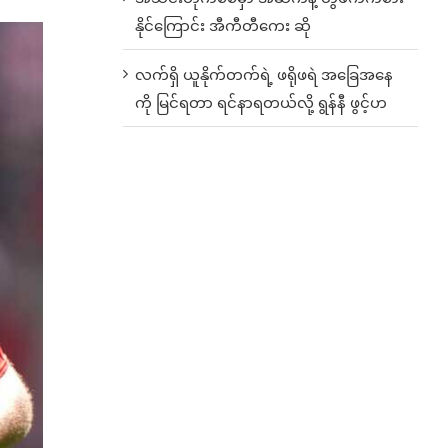
နိုင်ကြောင်း အီကီတီကေး ဆို
လက်ရှိ ယူနိုက်တက်ရဲ့ ဖရိုဖရဲ အခြေအနေ
ကို မြင်ရတာ ရင်နာရတယ်လို့ ရွန်နီ ဖွင့်ဟ