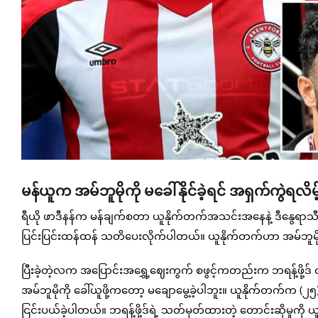
မန်ယူက အမ်ဘူမိုကို မခေါ်နိုင်ခဲ့ရင် အရှက်ကွဲရလိ
ရီယို ဖာဒီနန်က မန်ချက်စတာ ယူနိုက်တက်အသင်းအနေနဲ့ ဒီနွေရာသီမှာ ဘရ
ပြင်းပြင်းထန်ထန် သတိပေးလိုက်ပါတယ်။ ယူနိုက်တက်ဟာ အမ်ဘူမိုကို
ပြီးခဲ့တဲ့လက အပြောင်းအရွှေ့ဈေးကွက် စဖွင့်ကတည်းက ဘရန့်ဖို့ဒ်
အမ်ဘူမိုကို ခေါ်ယူဖို့ကတော့ မချောမွေ့ခဲ့ပါဘူး။ ယူနိုက်တက်က 
ငြင်းပယ်ခဲ့ပါတယ်။ ဘရန့်ဖို့ဒ်ရဲ့ သတ်မှတ်ထားတဲ့ တောင်းဆိုမှုကို 