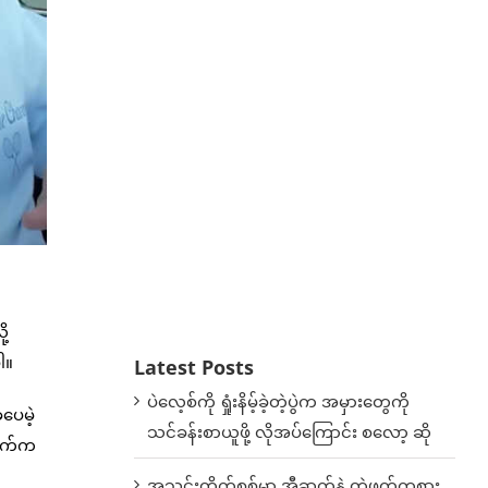
ု့
ါ။
Latest Posts
ပဲလေ့စ်ကို ရှုံးနိမ့်ခဲ့တဲ့ပွဲက အမှားတွေကို
ပေမဲ့
သင်ခန်းစာယူဖို့ လိုအပ်ကြောင်း စလော့ ဆို
်ဘက်က
အသင်းတိုက်စစ်မှာ အီဆက်နဲ့ တွဲဖက်ကစား