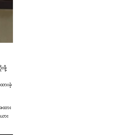
ဖို့
ထားခဲ့
နေအထား
ီးယား