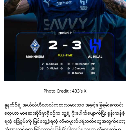
Photo Credit : 433’s X
နူနက်ဇ်ရဲ့ အယ်လ်ဟီလာလ်ကစားသမားဘဝ အဖွင့်ခြေစွမ်းကောင်း
တွေဟာ မာဆေးဆိုဒ်မှာရှိစဉ်က သူ့ရဲ့ ဂိုးပေါက်ပျောက်ပြီး ရုန်းကန်ခဲ့
ရတဲ့ ခြေစွမ်းကို မြင်တွေ့ခဲ့ရတဲ့ လီဗာပူးလ်ပရိသတ်တွေအတွက်တော့
အံ့အားသင့်စရာ ဖြစ်ကောင်းဖြစ်နိုင်ပါတယ်။ သူဟာ လီဗာပူးလ်မှာ