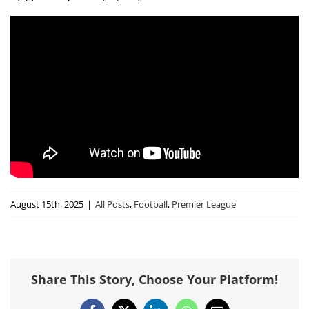
August 15th, 2025
|
All Posts
,
Football
,
Premier League
Share This Story, Choose Your Platform!