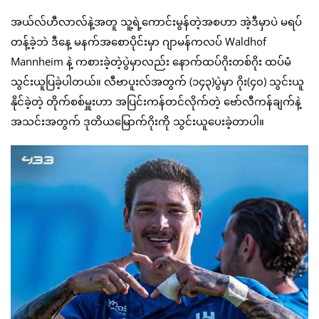
အယ်လ်ဟီလာလ်နဲ့အတူ သူ့ရဲ့ကောင်းမွန်တဲ့အစဟာ အဲ့ဒီမှာပဲ မရပ်
တန့်ခဲ့ဘဲ ဒီနေ့ မနက်အစောပိုင်းမှာ ဂျာမန်ကလပ် Waldhof
Mannheim နဲ့ ကစားခဲ့တဲ့ပွဲမှာလည်း နောက်ထပ်ဂိုးတစ်ဂိုး ထပ်မံ
သွင်းယူပြခဲ့ပါတယ်။ လီဗာပူးလ်အတွက် (၁၄၃)ပွဲမှာ ဂိုး(၄၀) သွင်းယူ
နိုင်ခဲ့တဲ့ တိုက်စစ်မှူးဟာ အပြင်းကန်တင်လိုက်တဲ့ ဗော်လီကန်ချက်နဲ့
အသင်းအတွက် ဒုတိယမြောက်ဂိုးကို သွင်းယူပေးခဲ့တာပါ။