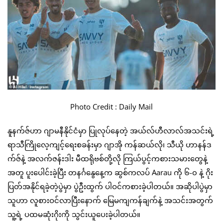
Photo Credit : Daily Mail
နူနက်ဇ်ဟာ ဂျာမနီနိုင်ငံမှာ ပြုလုပ်နေတဲ့ အယ်လ်ဟီလာလ်အသင်းရဲ့
ရာသီကြိုလေ့ကျင့်ရေးစခန်းမှာ ဂျာအို ကန်ဆယ်လို၊ သီယို ဟာနန်ဒ
က်ဇ်နဲ့ အလက်ဇန်းဒါး မီထရိုဗစ်တို့လို ကြယ်ပွင့်ကစားသမားတွေနဲ့
အတူ ပူးပေါင်းခဲ့ပြီး တနင်္ဂနွေနေ့က ဆွစ်ကလပ် Aarau ကို ၆-၀ နဲ့ ဂိုး
ပြတ်အနိုင်ရခဲ့တဲ့ပွဲမှာ ပွဲဦးထွက် ပါဝင်ကစားခဲ့ပါတယ်။ အဆိုပါပွဲမှာ
သူဟာ လူစားဝင်လာပြီးနောက် မြေမကျကန်ချက်နဲ့ အသင်းအတွက်
သူ့ရဲ့ ပထမဆုံးဂိုးကို သွင်းယူပေးခဲ့ပါတယ်။