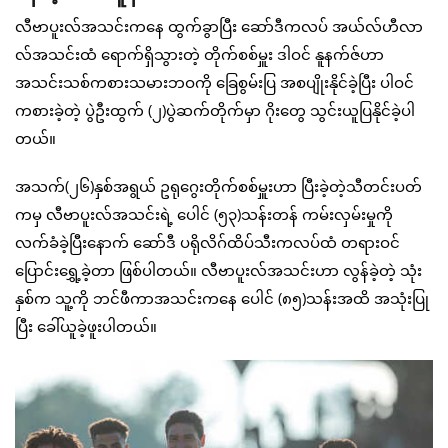
လီဗာပူးလ်အသင်းကနေ ထွက်ခွာပြီး ဆော်ဒီကလပ် အယ်လ်ဟီလာ
လ်အသင်းထံ ရောက်ရှိသွားတဲ့ တိုက်စစ်မှူး ဒါဝင် နူနက်ဇ်ဟာ
အသင်းသစ်ကစားသမားဘဝကို ခြေစွမ်းပြ အစပျိုးနိုင်ခဲ့ပြီး ပါဝင်
ကစားခဲ့တဲ့ ပွဲဦးထွက် (၂)ပွဲဆက်တိုက်မှာ ဂိုးတွေ သွင်းယူပြနိုင်ခဲ့ပါ
တယ်။
အသက်(၂၆)နှစ်အရွယ် ဥရုဂွေးတိုက်စစ်မှူးဟာ ပြီးခဲ့တဲ့သီတင်းပတ်
ကမှ လီဗာပူးလ်အသင်းရဲ့ ပေါင် (၅၃)သန်းတန် ကမ်းလှမ်းမှုကို
လက်ခံခဲ့ပြီးနောက် ဆော်ဒီ ပရိုလိဂ်ထိပ်သီးကလပ်ထံ တရားဝင်
ပြောင်းရွှေ့ခဲ့တာ ဖြစ်ပါတယ်။ လီဗာပူးလ်အသင်းဟာ လွန်ခဲ့တဲ့ သုံး
နှစ်က သူ့ကို ဘင်ဖီကာအသင်းကနေ ပေါင် (၈၅)သန်းအထိ အသုံးပြု
ပြီး ခေါ်ယူခဲ့ဖူးပါတယ်။