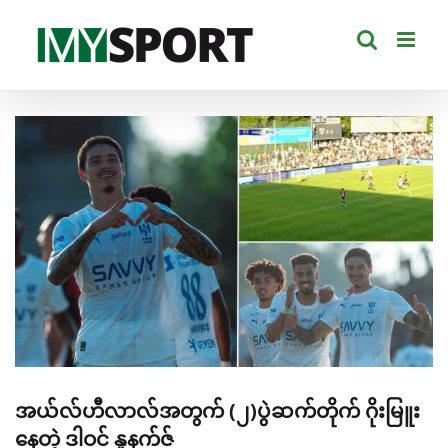
Skip
to
content
View
Larger
Image
အယ်လ်ဟီလာလ်အတွက် (၂)ပွဲဆက်တိုက် ဂိုးမြူး
နေတဲ့ ဒါဝင် နူနက်ဇ်