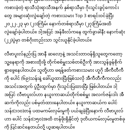
ကစားခဲ့တဲ့ ရာသီသုံးရာသီအနက် နှစ်ရာသီမှာ ဂိုးသွင်းခွင့်ကောင်း
တွေ အများဆုံးလွဲချော်တဲ့ ကစားသမား Top 3 စာရင်းဝင်ခဲ့ပြီး
၂၀၂၂-၂၃ မှာ (၂၁)ကြိမ်၊ နောက်တစ်ရာသီမှာ (၂၇)ကြိမ်အထိ
လွဲချော်ခဲ့ပါတယ်။ ဒါ့အပြင် အန်ဖီးလ်ကနေ ထွက်ခွာခါနီး နောက်ဆုံး
(၂၂)ပွဲမှာ တစ်ဂိုးတည်းသာ သွင်းယူနိုင်ခဲ့ပါတယ်။
လီဗာပူးလ်နည်းပြ အာနီ ဆလော့နဲ့ အသင်းတာဝန်ရှိသူတွေကတော့
သူ့နေရာကို အစားထိုးဖို့ တိုက်စစ်မှူးသစ်တစ်ဦးကို အားသွန်ခွန်စိုက်
ရှာဖွေနေပါတယ်။ သူတို့ဟာ ဖရန့်ဖတ်ကစားသမား ဟူဂို အီကီတီကီ
ကို ပေါင် (၆၉)သန်းနဲ့ ခေါ်ယူထားပြီးဖြစ်သလို အီကီတီကီကလည်း
အသင်းအတွက် ပွဲဦးထွက်မှာ ဂိုးသွင်းပြထားပြီး ဖြစ်ပါတယ်။ ဒါ့
အပြင် လီဗာပူးလ်ဟာ နယူးကာဆယ်တိုက်စစ်မှူး အလက်ဇန်းဒါး အီ
ဆက်ကိုလည်း ပစ်မှတ်ထားနေပါတယ်။ နယူးကာဆယ်က ပေါင်
သန်း(၁၁၀)တန် ပထမကမ်းလှမ်းမှုကို ပယ်ချခဲ့ပြီးနောက် လီဗာပူးလ်
ဟာ ပေါင် သန်း(၁၅၀)အထိ တန်ဖိုးရှိနိုင်တဲ့ ဒုတိယကမ်းလှမ်းမှုတစ်ခု
ကို ပြင်ဆင်နေတယ်လို့ ယူဆရပါတယ်။