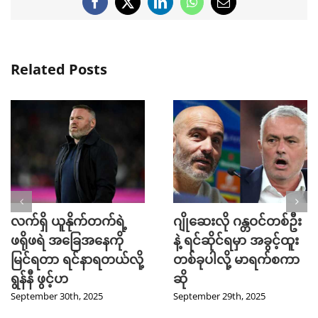
Facebook
X
LinkedIn
WhatsApp
Email
Related Posts
လက်ရှိ ယူနိုက်တက်ရဲ့
ဂျိုဆေးလို ဂန္တဝင်တစ်ဦး
ဖရိုဖရဲ အခြေအနေကို
နဲ့ ရင်ဆိုင်ရမှာ အခွင့်ထူး
မြင်ရတာ ရင်နာရတယ်လို့
တစ်ခုပါလို့ မာရက်စကာ
ရွန်နီ ဖွင့်ဟ
ဆို
September 30th, 2025
September 29th, 2025