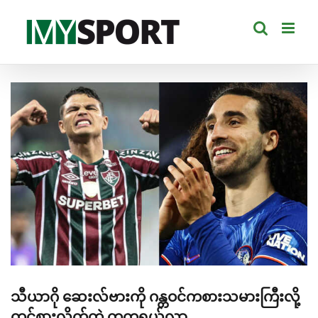
Skip
to
content
View
Larger
Image
သီယာဂို ဆေးလ်ဗားကို ဂန္တဝင်ကစားသမားကြီးလို့
တင်စားလိုက်တဲ့ ကူကူရယ်လာ