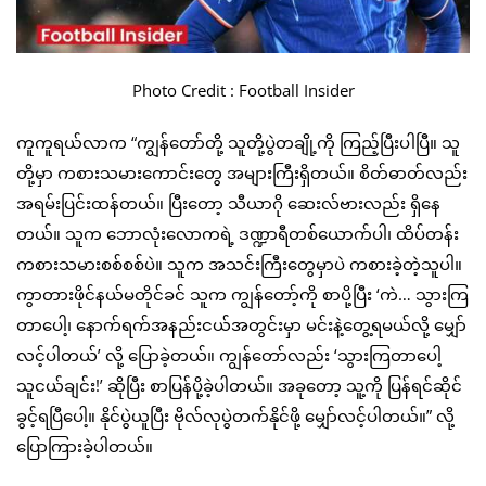
Photo Credit : Football Insider
ကူကူရယ်လာက “ကျွန်တော်တို့ သူတို့ပွဲတချို့ကို ကြည့်ပြီးပါပြီ။ သူ
တို့မှာ ကစားသမားကောင်းတွေ အများကြီးရှိတယ်။ စိတ်ဓာတ်လည်း
အရမ်းပြင်းထန်တယ်။ ပြီးတော့ သီယာဂို ဆေးလ်ဗားလည်း ရှိနေ
တယ်။ သူက ဘောလုံးလောကရဲ့ ဒဏ္ဍာရီတစ်ယောက်ပါ၊ ထိပ်တန်း
ကစားသမားစစ်စစ်ပဲ။ သူက အသင်းကြီးတွေမှာပဲ ကစားခဲ့တဲ့သူပါ။
ကွာတားဖိုင်နယ်မတိုင်ခင် သူက ကျွန်တော့်ကို စာပို့ပြီး ‘ကဲ… သွားကြ
တာပေါ့၊ နောက်ရက်အနည်းငယ်အတွင်းမှာ မင်းနဲ့တွေ့ရမယ်လို့ မျှော်
လင့်ပါတယ်’ လို့ ပြောခဲ့တယ်။ ကျွန်တော်လည်း ‘သွားကြတာပေါ့
သူငယ်ချင်း!’ ဆိုပြီး စာပြန်ပို့ခဲ့ပါတယ်။ အခုတော့ သူ့ကို ပြန်ရင်ဆိုင်
ခွင့်ရပြီပေါ့။ နိုင်ပွဲယူပြီး ဗိုလ်လုပွဲတက်နိုင်ဖို့ မျှော်လင့်ပါတယ်။” လို့
ပြောကြားခဲ့ပါတယ်။