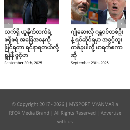
လက်ရှိ ယူနိုက်တက်ရဲ့
ဂျိုဆေးလို ဂန္တဝင်တစ်ဦး
ဖရိုဖရဲ အခြေအနေကို
နဲ့ ရင်ဆိုင်ရမှာ အခွင့်ထူး
မြင်ရတာ ရင်နာရတယ်လို့
တစ်ခုပါလို့ မာရက်စကာ
ရွန်နီ ဖွင့်ဟ
ဆို
September 30th, 2025
September 29th, 2025
© Copyright 2017 -
2026
|
MYSPORT MYANMAR
a
RFOX Media
Brand | All Rights Reserved |
Advertise
with us