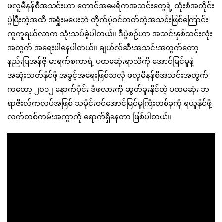
ဖလူမီနန်စီအသင်းဟာ တောင်အမေရိကအသင်းတွေရဲ့ ထုံးစံအတိုင်း
ပွဲပြီးတဲ့အထိ အရှုံးမပေးဘဲ တိုက်ပွဲဝင်တတ်တဲ့အသင်းဖြစ်ကြောင်း
ကူကူရယ်လာက သုံးသပ်ခဲ့ပါတယ်။ ဒီပွဲစဉ်ဟာ အသင်းနှစ်သင်းလုံး
အတွက် အရေးပါနေပါတယ်။ ချယ်လ်ဆီးအသင်းအတွက်တော့
နည်းပြအန်ဇို မာရက်စကာရဲ့ ပထမဆုံးရာသီကို အောင်မြင်မှုနဲ့
အဆုံးသတ်နိုင်ဖို့ အခွင့်အရေးဖြစ်သလို ဖလူမီနန်စီအသင်းအတွက်
ကတော့ ၂၀၁၂ နောက်ပိုင်း ဒီဖလားကို ဆွတ်ခူးနိုင်တဲ့ ပထမဆုံး ဘ
ရာဇီးလ်ကလပ်အဖြစ် သမိုင်းဝင်အောင်မြင်မှုကြီးတစ်ခုကို ရယူနိုင်ဖို့
လက်တစ်ကမ်းအကွာကို ရောက်ရှိနေတာ ဖြစ်ပါတယ်။