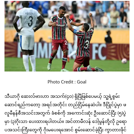
Photo Credit : Goal
သီယာဂို ဆေးလ်ဗားဟာ အသက်(၄၀) ရှိပြီဖြစ်ပေမယ့် သူ့ရဲ့စွမ်း
ဆောင်ရည်ကတော့ အရင်အတိုင်း တည်ငြိမ်နေဆဲပါ။ ဒီပြိုင်ပွဲမှာ ဖ
လူမီနန်စီအသင်းအတွက် ခံစစ်ကို အကောင်းဆုံး ဦးဆောင်ပြီး (၅)ပွဲ
မှာ (၃)ဂိုးသာ ပေးထားရပါတယ်။ အင်တာမီလန် ဒေါ့မွန်တို့လို ဥရော
ပအသင်းကြီးတွေကို ဂိုးမပေးရအောင် စွမ်းဆောင်ခဲ့ပြီး ကွာတားဖိုင်