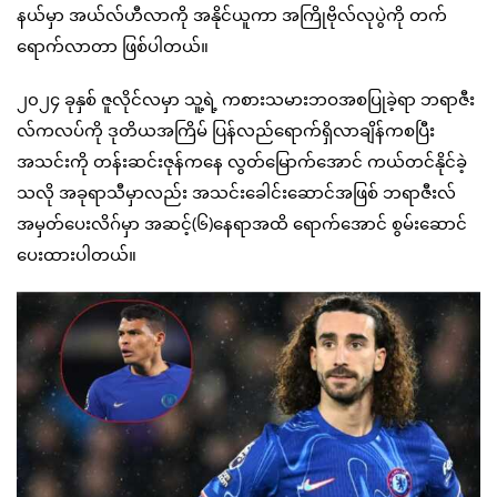
နယ်မှာ အယ်လ်ဟီလာကို အနိုင်ယူကာ အကြိုဗိုလ်လုပွဲကို တက်
ရောက်လာတာ ဖြစ်ပါတယ်။
၂၀၂၄ ခုနှစ် ဇူလိုင်လမှာ သူ့ရဲ့ ကစားသမားဘဝအစပြုခဲ့ရာ ဘရာဇီး
လ်ကလပ်ကို ဒုတိယအကြိမ် ပြန်လည်ရောက်ရှိလာချိန်ကစပြီး
အသင်းကို တန်းဆင်းဇုန်ကနေ လွတ်မြောက်အောင် ကယ်တင်နိုင်ခဲ့
သလို အခုရာသီမှာလည်း အသင်းခေါင်းဆောင်အဖြစ် ဘရာဇီးလ်
အမှတ်ပေးလိဂ်မှာ အဆင့်(၆)နေရာအထိ ရောက်အောင် စွမ်းဆောင်
ပေးထားပါတယ်။