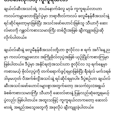
ချယ်လ်ဆီးအသင်းရဲ့ ဘယ်နောက်ခံလူ မာ့ခ် ကူကူရယ်လာဟာ
ကလပ်ကမ္ဘာ့ဖလားပြိုင်ပွဲမှာ ဘရာဇီးလ်ကလပ် ဖလူမီနန်စီအသင်းနဲ့
ရင်ဆိုင်ရတော့မှာဖြစ်ပြီး အသင်းဖော်ဟောင်းဖြစ်သူ သီယာဂို ဆေး
လ်ဗားကို ဂန္တဝင်ကစားသမားကြီး တစ်ဦးအဖြစ် ချီးကျူးပြောဆို
လိုက်ပါတယ်။
ချယ်လ်ဆီးနဲ့ ဖလူမီနန်စီအသင်းတို့ဟာ ဇူလိုင်လ ၈ ရက် အင်္ဂါနေ့ည
မှာ ကလပ်ကမ္ဘာ့ဖလား အကြိုဗိုလ်လုပွဲအဖြစ် ယှဉ်ပြိုင်ကစားကြမှာ
ဖြစ်ပါတယ်။ ဒီပွဲမှာ အနိုင်ရတဲ့အသင်းဟာ ဇူလိုင်လ ၁၃ ရက်နေ့မှာ
ကစားမယ့် ဗိုလ်လုပွဲကို တက်ရောက်ခွင့်ရမှာဖြစ်ပြီး ရီးရဲလ် မက်ဒရစ်
ဒါမှမဟုတ် ပီအက်စ်ဂျီအသင်းနဲ့ ရင်ဆိုင်ရမှာပါ။ ဒီပွဲစဉ်ဟာ ချယ်လ်
ဆီးအသင်းဖော်ဟောင်းများစွာအတွက်တော့ အသက်(၄၀)အရွယ်
ခံစစ်ကစားသမားကြီး သီယာဂို ဆေးလ်ဗားနဲ့ ပြန်လည်ဆုံတွေ့ရမယ့်
ပွဲလည်း ဖြစ်ပါတယ်။ အထူးသဖြင့် ကူကူရယ်လာကတော့ ဆေးလ်
ဗားရဲ့ အရည်အသွေးတွေကို အခုလိုပဲ ချီးကျူးခဲ့ပါတယ်။