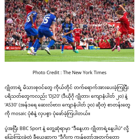
Photo Credit : The New York Times
ဂျိုတာရဲ့ မိသားစုဝင်တွေ ကိုယ်တိုင် တက်ရောက်အားပေးခဲ့ကြပြီး
ပရိသတ်တွေကလည်း ‘DJ20’ (ဒီယိုဂို ဂျိုတာ၊ ကျောနံပါတ် ၂၀) နဲ့
‘AS30’ (အန်ဒရေ ဆေးလ်ဗား၊ ကျောနံပါတ် ၃၀) ဆိုတဲ့ စာတန်းတွေ
ကို mosaic ပုံစံနဲ့ လှပစွာ ပုံဖော်ခဲ့ကြပါတယ်။
ပွဲအပြီး BBC Sport နဲ့ တွေ့ဆုံရာမှာ “ဒီနေ့ဟာ ဂျိုတာရဲ့နေ့ပါပဲ” လို့
ပြောကြားခဲ့တဲ့ ခီယေဆာက “ဒီဂိုးက ကျွန်တော့်အတွက်တော့