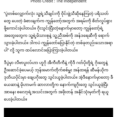
Photo Credit : The Independent
“ပွဲတစ်လျှောက်လုံး သူ့ရဲ့သီချင်းကို ဝိုင်းဖွဲ့သီဆိုနေကြတဲ့ ပရိသတ်
တွေ ပေးတဲ့ ခံစားချက်က ကျွန်တော့်အတွက် အရမ်းကို စိတ်လှုပ်ရှား
ဖို့ကောင်းခဲ့ပါတယ်။ ဂိုးသွင်းပြီးတဲ့နောက်မှာတော့ ကျွန်တော့်ရဲ့
အတွေးတွေက သူ့ရဲ့မိသားစုနဲ့ သူ့ညီအစ်ကို အန်ဒရေဆီကို ရောက်
သွားခဲ့ပါတယ်။ ဒါကပဲ ကျွန်တော်ပြောနိုင်တဲ့ တစ်ခုတည်းသောအရာ
ပါ” လို့ သူက ထပ်လောင်းပြောကြားခဲ့ပါတယ်။
ဒီပွဲမှာ လီဗာပူးလ်ဟာ ဟူဂို အီကီတီကီနဲ့ ကိုဒီ ဂတ်ပိုတို့ရဲ့ ဂိုးတွေနဲ့
ဦးဆောင်ခဲ့ပေမယ့် ဘုန်းမောက်တိုက်စစ်မှူး အန်ထရန် ဆီမန်ယိုက
ဒုတိယပိုင်းမှာ ချေပဂိုးတွေ သွင်းယူခဲ့ပါတယ်။ အဲ့ဒီနောက်မှာတော့ ခီ
ယေဆာနဲ့ မိုဟာမက် ဆာလာတို့က နောက်ကျဂိုးတွေ သွင်းယူခဲ့ပြီး
အာနေး စလော့ရဲ့အသင်းအတွက် အဖိုးတန် အနိုင်သုံးမှတ်ကို ရယူ
ပေးခဲ့ပါတယ်။