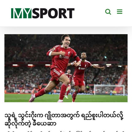
Skip
to
content
View
Larger
Image
သူရဲ့ သွင်းဂိုးက ဂျိုတာအတွက် ရည်စူးပါတယ်လို့
ဆိုလိုက်တဲ့ ခီယေဆာ