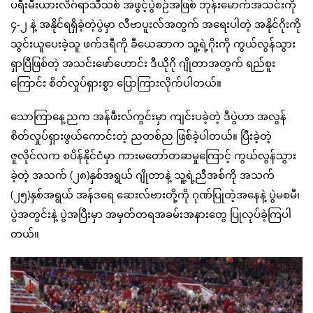
ပရီးမီးယားလိဂ်ရာသီသစ် အဖွင့်ပွဲစဉ်အဖြစ် ဘုန်းမောက်အသင်းကို
၄-၂ နဲ့ အနိုင်ရရှိခဲ့တဲ့ပွဲမှာ လီဗာပူးလ်အတွက် အရေးပါတဲ့ အနိုင်ဂိုးကို
သွင်းယူပေးခဲ့သူ ဖက်ဒရီကို ခီယေဆာက သူ့ရဲ့ဂိုးကို ကွယ်လွန်သွား
ရှာပြီဖြစ်တဲ့ အသင်းဖော်ဟောင်း ဒီယိုဂို ဂျိုတာအတွက် ရည်စူး
ကြောင်း စိတ်လှုပ်ရှားစွာ ပြောကြားလိုက်ပါတယ်။
သောကြာနေ့ညက အန်ဖီးလ်ကွင်းမှာ ကျင်းပခဲ့တဲ့ ဒီပွဲဟာ အလွန်
စိတ်လှုပ်ရှားဖွယ်ကောင်းတဲ့ ညတစ်ည ဖြစ်ခဲ့ပါတယ်။ ပြီးခဲ့တဲ့
ဇူလိုင်လက စပိန်နိုင်ငံမှာ ကားမတော်တဆမှုကြောင့် ကွယ်လွန်သွား
ခဲ့တဲ့ အသက် (၂၈)နှစ်အရွယ် ဂျိုတာနဲ့ သူ့ရဲ့ညီအစ်ကို အသက်
(၂၅)နှစ်အရွယ် အန်ဒရေ ဆေးလ်ဗားတို့ကို ဂုဏ်ပြုတဲ့အနေနဲ့ ပွဲမစမီ၊
ပွဲအတွင်းနဲ့ ပွဲအပြီးမှာ အမှတ်တရအခမ်းအနားတွေ ပြုလုပ်ခဲ့ကြပါ
တယ်။