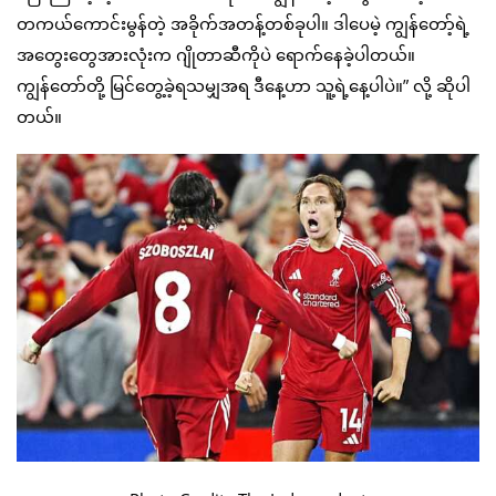
တကယ်ကောင်းမွန်တဲ့ အခိုက်အတန့်တစ်ခုပါ။ ဒါပေမဲ့ ကျွန်တော့်ရဲ့
အတွေးတွေအားလုံးက ဂျိုတာဆီကိုပဲ ရောက်နေခဲ့ပါတယ်။
ကျွန်တော်တို့ မြင်တွေ့ခဲ့ရသမျှအရ ဒီနေ့ဟာ သူ့ရဲ့နေ့ပါပဲ။” လို့ ဆိုပါ
တယ်။