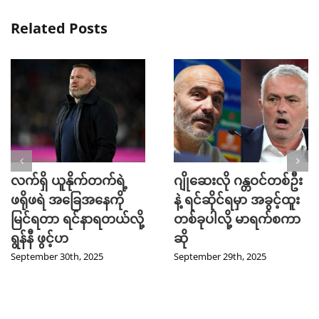
Related Posts
လက်ရှိ ယူနိုက်တက်ရဲ့
ဂျိုဆေးလို ဂန္တဝင်တစ်ဦး
ဖရိုဖရဲ အခြေအနေကို
နဲ့ ရင်ဆိုင်ရမှာ အခွင့်ထူး
မြင်ရတာ ရင်နာရတယ်လို့
တစ်ခုပါလို့ မာရက်စကာ
ရွန်နီ ဖွင့်ဟ
ဆို
September 30th, 2025
September 29th, 2025