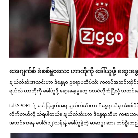
အေဂျက်စ် ခံစစ်မှူးလေး ဟာတိုကို ခေါ်ယူဖို့ ဆွေးန
ချယ်လ်ဆီးအသင်းဟာ ဒီနွေမှာ ဥရောပထိပ်သီး ကလပ်အသင်းတိုင်းဆီ
ရယ်လ် ဟာတိုကို ခေါ်ယူဖို့ ဆွေးနွေးမှုတွေ စတင်လိုက်ပြီလို့ သတ
talkSPORT ရဲ့ ဖော်ပြချက်အရ ချယ်လ်ဆီးဟာ ဒီနွေရာသီမှာ ခံစစ်ပိုင
လိုက်တယ်လို့ သိရပါတယ်။ ချယ်လ်ဆီးဟာ ဒီနွေရာသီမှာ ကစားသမားသ
အသင်းကနေ ပေါင်(၁၂)သန်းနဲ့ ခေါ်ယူခဲ့တဲ့ မာမာဒူး ဆား တစ်ဦး