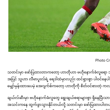
Photo Cr
သတင်းမှာ ဖော်ပြထားတာကတော့ ဟာတိုဟာ ဗဟိုနောက်ခံလူရော ဘယ်
အပြင် သူဟာ လီဗာပူးလ်ရဲ့ ရေဒါထဲမှာလည်း ထင်ရှားစွာ ပါဝင်နေပါတယ
မျှော်မှန်းထားပေမဲ့ အေဂျက်စ်ကတော့ ဟာတိုကို စိတ်ဝင်စားတဲ
ချယ်လ်ဆီးမှာ ဗဟိုနောက်ခံလူတွေ ရွေးချယ်စရာများစွာ ရှိနေပြီ
အသင်းကနေ ထွက်ခွာသွားနိုင်တယ်လို့ သတင်းမှာ ဖော်ပြထားပါတယ