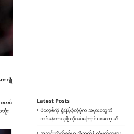
း ဂျို
Latest Posts
ေ စတင်
ပဲလေ့စ်ကို ရှုံးနိမ့်ခဲ့တဲ့ပွဲက အမှားတွေကို
ာဘိုး
သင်ခန်းစာယူဖို့ လိုအပ်ကြောင်း စလော့ ဆို
အသင်းတိုက်စစ်မှာ အီဆက်နဲ့ တွဲဖက်ကစား