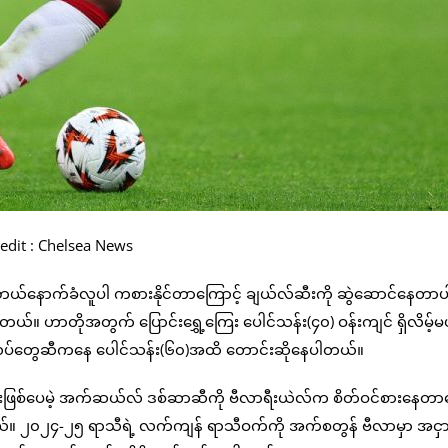
edit : Chelsea News
နောက်ခံလူပါ ကစားနိုင်တာကြောင့် ချယ်လ်ဆီးကို ဆွဲဆောင်နေတာပါ။
်။ ဟာတိုအတွက် ပြောင်းရွှေ့ကြေး ပေါင်သန်း(၄၀) ဝန်းကျင် ရှိလိမ့်မယ
့ ကလပ်တွေဆီကနေ ပေါင်သန်း(၆၀)အထိ တောင်းဆိုနေပါတယ်။
းသားဖြစ်ပေမဲ့ အက်ဆယ်လ် ဒစ်ဆာဆီကို ဗီလာရီးယဲလ်က စိတ်ဝင်စားနေတာက
်။ ၂၀၂၄-၂၅ ရာသီရဲ့ လက်ကျန် ရာသီဝက်ကို အက်စတွန် ဗီလာမှာ အငှား