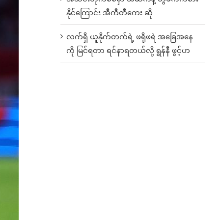
နိုင်ကြောင်း အီကီတီကေး ဆို
လက်ရှိ ယူနိုက်တက်ရဲ့ ဖရိုဖရဲ အခြေအနေ
ကို မြင်ရတာ ရင်နာရတယ်လို့ ရွန်နီ ဖွင့်ဟ