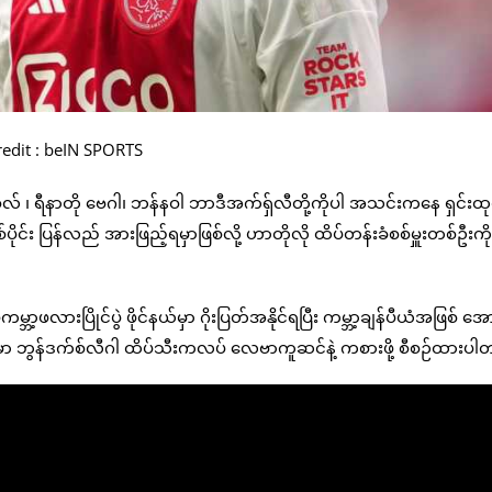
redit : beIN SPORTS
လ် ၊ ရီနာတို ဗေဂါ၊ ဘန်နဝါ ဘာဒီအက်ရှ်လီတို့ကိုပါ အသင်းကနေ ရှင်းထ
်ပိုင်း ပြန်လည် အားဖြည့်ရမှာဖြစ်လို့ ဟာတိုလို ထိပ်တန်းခံစစ်မှူးတစ်ဦးကို
ဖလားပြိုင်ပွဲ ဖိုင်နယ်မှာ ဂိုးပြတ်အနိုင်ရပြီး ကမ္ဘာ့ချန်ပီယံအဖြစ် အောင
့မှာ ဘွန်ဒက်စ်လီဂါ ထိပ်သီးကလပ် လေဗာကူဆင်နဲ့ ကစားဖို့ စီစဉ်ထားပ