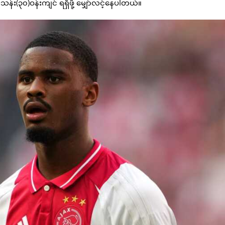
သန်း(၃၀)ဝန်းကျင် ရရှိဖို့ မျှော်လင့်နေပါတယ်။