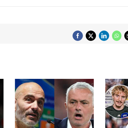
Facebook
X
LinkedIn
What