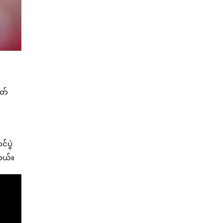
ုတ်
်ပွဲ
ါတယ်။