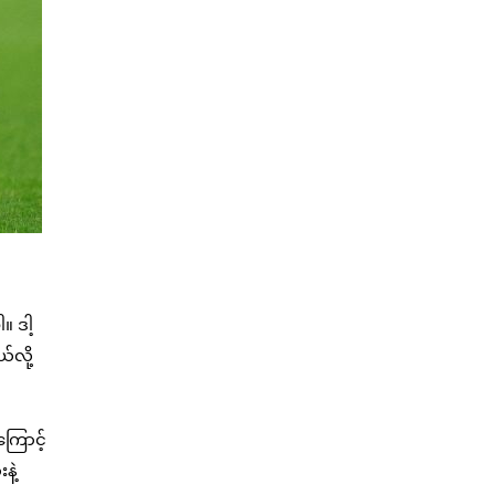
 ဒါ့
်လို့
ြောင့်
နဲ့