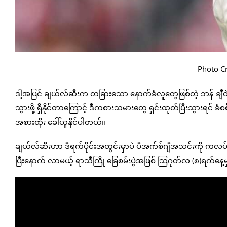
Photo C
ဒါ့အပြင် ချယ်လ်ဆီးက တခြားသော နောက်ခံလူတွေဖြစ်တဲ့ ဘန် ချီဝဲ
သွားဖို့ ရှိနိုင်တာကြောင့် ဒီကစားသမားတွေ ရှင်းထုတ်ပြီးသွားရင် ခံစစ
အစားထိုး ခေါ်ယူနိုင်ပါတယ်။
ချယ်လ်ဆီးဟာ ဒီရက်ပိုင်းအတွင်းမှာပဲ ပီအက်စ်ဂျီအသင်းကို ကလပ်ကမ္ဘာ့
ပြီးနောက် လာမယ့် ရာသီကြို ခြေစမ်းပွဲအဖြစ် သြဂုတ်လ (၈)ရက်နေ