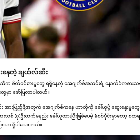
ွေးနေတဲ့ ချယ်လ်ဆီး
က စိတ်ဝင်စားမှုတွေ ရရှိနေတဲ့ အေဂျက်စ်အသင်းရဲ့ နောက်ခံကစားသမာ
င်းတွေမှာ ဖော်ပြလာပါတယ်။
်း အားဖြည့်ဖို့အတွက် အေဂျက်စ်ကနေ ဟာတိုကို ခေါ်ယူဖို့ ဆွေးနွေးမှုတွ
စ် (၇)ဦးထက်မနည်း ခေါ်ယူထားပြီးဖြစ်ပေမဲ့ ခံစစ်ပိုင်းမှာတော့ စထရ
တည်းသာ ရှိပါသေးတယ်။