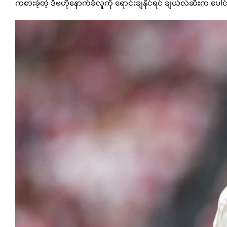
ကစားခဲ့တဲ့ ဒီဗဟိုနောက်ခံလူကို ရောင်းချနိုင်ရင် ချယ်လ်ဆီးက ပေါင်