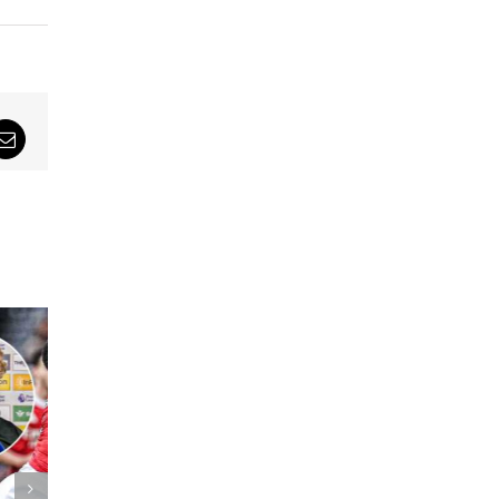
sApp
Email