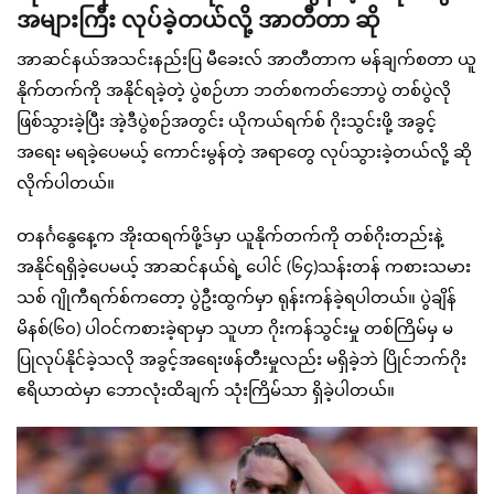
အများကြီး လုပ်ခဲ့တယ်လို့ အာတီတာ ဆို
အာဆင်နယ်အသင်းနည်းပြ မီခေးလ် အာတီတာက မန်ချက်စတာ ယူ
နိုက်တက်ကို အနိုင်ရခဲ့တဲ့ ပွဲစဉ်ဟာ ဘတ်စကတ်ဘောပွဲ တစ်ပွဲလို
ဖြစ်သွားခဲ့ပြီး အဲ့ဒီပွဲစဉ်အတွင်း ယိုကယ်ရက်စ် ဂိုးသွင်းဖို့ အခွင့်
အရေး မရခဲ့ပေမယ့် ကောင်းမွန်တဲ့ အရာတွေ လုပ်သွားခဲ့တယ်လို့ ဆို
လိုက်ပါတယ်။
တနင်္ဂနွေနေ့က အိုးထရက်ဖို့ဒ်မှာ ယူနိုက်တက်ကို တစ်ဂိုးတည်းနဲ့
အနိုင်ရရှိခဲ့ပေမယ့် အာဆင်နယ်ရဲ့ ပေါင် (၆၄)သန်းတန် ကစားသမား
သစ် ဂျိုကီရက်စ်ကတော့ ပွဲဦးထွက်မှာ ရုန်းကန်ခဲ့ရပါတယ်။ ပွဲချိန်
မိနစ်(၆၀) ပါဝင်ကစားခဲ့ရာမှာ သူဟာ ဂိုးကန်သွင်းမှု တစ်ကြိမ်မှ မ
ပြုလုပ်နိုင်ခဲ့သလို အခွင့်အရေးဖန်တီးမှုလည်း မရှိခဲ့ဘဲ ပြိုင်ဘက်ဂိုး
ဧရိယာထဲမှာ ဘောလုံးထိချက် သုံးကြိမ်သာ ရှိခဲ့ပါတယ်။