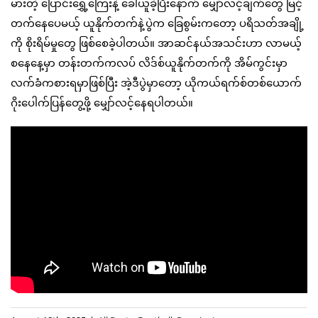
မားတဲ့ ပြောင်းရွှေ့ကြေးနဲ့ ခေါ်ယူခဲ့ပြီးနောက် မျှော်လင့်ချက်တွေ မြင့်
တက်နေပေမယ့် ယူနိုက်တက်နဲ့ပွဲက ခြေစွမ်းကတော့ ပရိသတ်အချို့
ကို စိုးရိမ်မှုတွေ ဖြစ်စေခဲ့ပါတယ်။ အာဆင်နယ်အသင်းဟာ လာမယ့်
စနေနေ့မှာ တန်းတက်ကလပ် လိဒ်စ်ယူနိုက်တက်ကို အိမ်ကွင်းမှာ
လက်ခံကစားရမှာဖြစ်ပြီး အဲ့ဒီပွဲမှာတော့ ယိုကယ်ရက်စ်တစ်ယောက်
ဂိုးပေါက်ပြန်တွေ့ဖို့ မျှော်လင့်နေရပါတယ်။