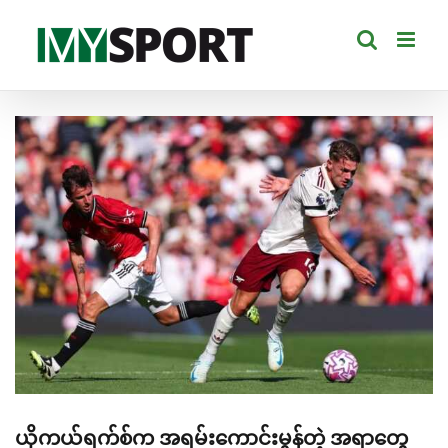
Skip
to
content
View
Larger
Image
ယိုကယ်ရက်စ်က အရမ်းကောင်းမွန်တဲ့ အရာတွေ