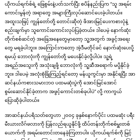
ယိုကယ်ရက်စ်ရဲ့ ခြေစွမ်းနဲ့ပတ်သက်ပြီး စပိန်နည်းပြက “သူ အရမ်း
ကောင်းမွန်တဲ့ အရာတွေ အများကြီးလုပ်ဆောင်ပေးခဲ့ပါတယ်။
အထူးသဖြင့် ကျွန်တော်တို့ တောင်းဆိုတဲ့ ဖိအားမြင့်ပေးကစားပုံနဲ့
စည်းချက်မှာ သူကောင်းကောင်းလုပ်ပြခဲ့တယ်။ ဒါပေမဲ့ နောက်ဆုံး
တိုက်စစ်ဆင်တဲ့ အခြေအနေတွေမှာတော့ သူ့အတွက် အခွင့်အရေး
တွေ မရခဲ့ပါဘူး။ အကြောင်းကတော့ အဲ့ဒီမတိုင်ခင် နောက်ဆုံးပေးပို့
ရမယ့် ဘောလုံးကို ကျွန်တော်တို့ မပေးနိုင်ခဲ့လို့ပါပဲ။ သူ့ရဲ့
အရည်အသွေးကို အသုံးချဖို့ ဘောလုံးကို သူ့ဆီအရောက် မပို့နိုင်ခဲ့
ဘူး။ ဒါပေမဲ့ အလုံးစုံခြုံကြည့်ရင်တော့ မန်ယူကွင်းမှာ အနိုင်ရပြီး အာ
ဆင်နယ်ကစားသမားဘဝ ပထမဆုံးပွဲကို အောင်မြင်အောင်
စွမ်းဆောင်နိုင်ခဲ့တာက အဖွင့်ကောင်းတစ်ခုပါပဲ” လို့ ကာကွယ်
ပြောဆိုခဲ့ပါတယ်။
အာဆင်နယ်ပရိသတ်တွေဟာ ၂၀၀၄ ခုနှစ်နောက်ပိုင်း ပထမဆုံး ပရီး
မီးယားလိဂ်ဖလားကို ပြန်လည်ရယူနိုင်ဖို့ ထိပ်တန်းတိုက်စစ်မှူးတစ်
ယောက်ကို အရမ်းတောင်းတနေခဲ့ကြတာပါ။ ယိုကယ်ရက်စ်ကို မြင့်