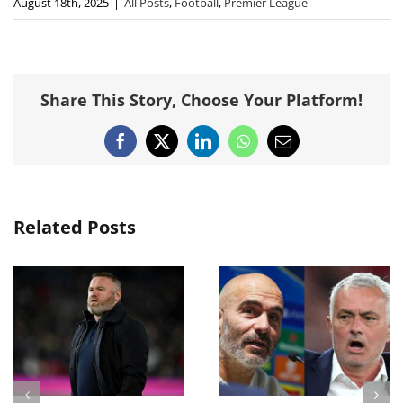
August 18th, 2025
|
All Posts
,
Football
,
Premier League
Share This Story, Choose Your Platform!
Facebook
X
LinkedIn
WhatsApp
Email
Related Posts