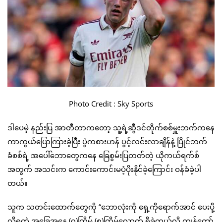
Photo Credit : Sky Sports
ဒါပေမဲ့ နည်းပြ အာတီတာကတော့ သူ့ရဲ့ဆွီဒင်တိုက်စစ်မှူးဘက်ကနေ
ကာကွယ်ပြောကြားခဲ့ပြီး ပွဲကစားဟန် ပွင့်လင်းလာချိန်နဲ့ ပြိုင်ဘက်
ခံစစ်ရဲ့ အပေါ်ဘောတွေကနေ ခြေစွမ်းပြတတ်တဲ့ ယိုကယ်ရက်စ်
အတွက် အသင်းက ကောင်းကောင်းမပံ့ပိုးနိုင်ခဲ့ကြောင်း ဝန်ခံခဲ့ပါ
တယ်။
သူက သတင်းထောက်တွေကို “ဘောလုံးကို ရှေ့ကိုရောက်အာင် ပေးပို့
လို့ရတဲ့ အခြေအနေ (၇)ကြိမ် (၈)ကြိမ်လောက် ရှိခဲ့တယ်လို့ ကျွန်တော်