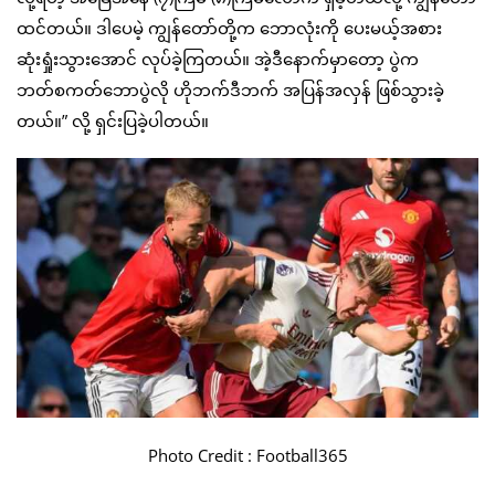
ထင်တယ်။ ဒါပေမဲ့ ကျွန်တော်တို့က ဘောလုံးကို ပေးမယ့်အစား
ဆုံးရှုံးသွားအောင် လုပ်ခဲ့ကြတယ်။ အဲ့ဒီနောက်မှာတော့ ပွဲက
ဘတ်စကတ်ဘောပွဲလို ဟိုဘက်ဒီဘက် အပြန်အလှန် ဖြစ်သွားခဲ့
တယ်။” လို့ ရှင်းပြခဲ့ပါတယ်။
Photo Credit : Football365