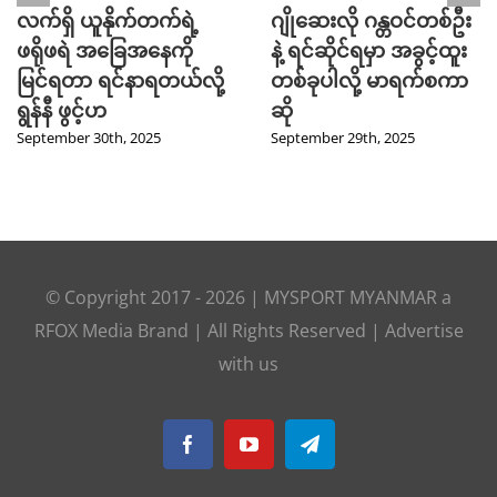
လက်ရှိ ယူနိုက်တက်ရဲ့
ဂျိုဆေးလို ဂန္တဝင်တစ်ဦး
ဖရိုဖရဲ အခြေအနေကို
နဲ့ ရင်ဆိုင်ရမှာ အခွင့်ထူး
မြင်ရတာ ရင်နာရတယ်လို့
တစ်ခုပါလို့ မာရက်စကာ
ရွန်နီ ဖွင့်ဟ
ဆို
September 30th, 2025
September 29th, 2025
© Copyright 2017 -
2026
|
MYSPORT MYANMAR
a
RFOX Media
Brand | All Rights Reserved |
Advertise
with us
Facebook
YouTube
Telegram