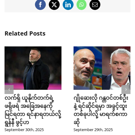
Facebook
X
LinkedIn
WhatsApp
Email
Related Posts
လက်ရှိ ယူနိုက်တက်ရဲ့
ဂျိုဆေးလို ဂန္တဝင်တစ်ဦး
ဖရိုဖရဲ အခြေအနေကို
နဲ့ ရင်ဆိုင်ရမှာ အခွင့်ထူး
မြင်ရတာ ရင်နာရတယ်လို့
တစ်ခုပါလို့ မာရက်စကာ
ရွန်နီ ဖွင့်ဟ
ဆို
September 30th, 2025
September 29th, 2025