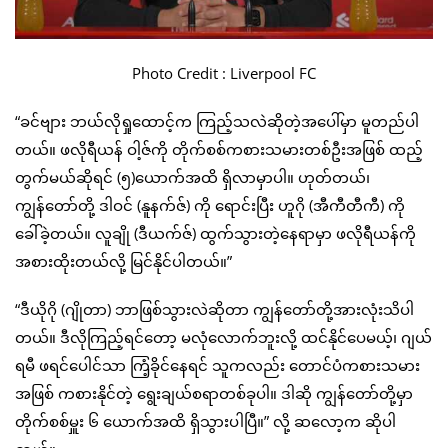
Photo Credit : Liverpool FC
“ခင်ဗျား ဘယ်လိုရှုထောင့်က ကြည့်သလဲဆိုတဲ့အပေါ်မှာ မူတည်ပါ
တယ်။ ဖလိုရီယန် ဝါ့ဇ်ကို တိုက်စစ်ကစားသမားတစ်ဦးအဖြစ် ထည့်
တွက်မယ်ဆိုရင် (၅)ယောက်အထိ ရှိလာမှာပါ။ ဟုတ်တယ်၊
ကျွန်တော်တို့ ဒါဝင် (နူနက်ဇ်) ကို ရောင်းပြီး ဟူဂို (အီကီတီကီ) ကို
ခေါ်ခဲ့တယ်။ လူချို (ဒီယက်ဇ်) ထွက်သွားတဲ့နေရာမှာ ဖလိုရီယန်ကို
အစားထိုးတယ်လို့ မြင်နိုင်ပါတယ်။”
“ဒီယိုဂို (ဂျိုတာ) ဘာဖြစ်သွားလဲဆိုတာ ကျွန်တော်တို့အားလုံးသိပါ
တယ်။ ဒီလိုကြည့်ရင်တော့ မလုံလောက်ဘူးလို့ ထင်နိုင်ပေမယ့်၊ ဂျယ်
ရမီ ဖရင်ပေါင်သာ ကြံ့ခိုင်နေရင် သူကလည်း တောင်ပံကစားသမား
အဖြစ် ကစားနိုင်တဲ့ ရွေးချယ်စရာတစ်ခုပါ။ ဒါဆို ကျွန်တော်တို့မှာ
တိုက်စစ်မှူး ၆ ယောက်အထိ ရှိသွားပါပြီ။” လို့ ဆလော့က ဆိုပါ