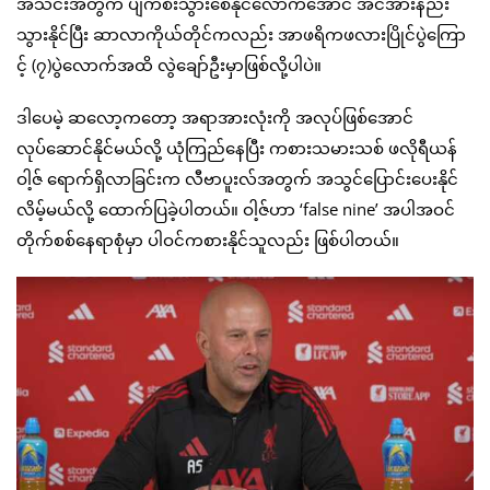
အသင်းအတွက် ပျက်စီးသွားစေနိုင်လောက်အောင် အင်အားနည်း
သွားနိုင်ပြီး ဆာလာကိုယ်တိုင်ကလည်း အာဖရိကဖလားပြိုင်ပွဲကြော
င့် (၇)ပွဲလောက်အထိ လွဲချော်ဦးမှာဖြစ်လို့ပါပဲ။
ဒါပေမဲ့ ဆလော့ကတော့ အရာအားလုံးကို အလုပ်ဖြစ်အောင်
လုပ်ဆောင်နိုင်မယ်လို့ ယုံကြည်နေပြီး ကစားသမားသစ် ဖလိုရီယန်
ဝါ့ဇ် ရောက်ရှိလာခြင်းက လီဗာပူးလ်အတွက် အသွင်ပြောင်းပေးနိုင်
လိမ့်မယ်လို့ ထောက်ပြခဲ့ပါတယ်။ ဝါ့ဇ်ဟာ ‘false nine’ အပါအဝင်
တိုက်စစ်နေရာစုံမှာ ပါဝင်ကစားနိုင်သူလည်း ဖြစ်ပါတယ်။