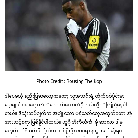
Photo Credit : Rousing The Kop
ဒါပေမယ့် နည်းပြဆလော့ကတော့ သူ့အသင်းရဲ့ တိုက်စစ်ပိုင်းမှာ
ရွေးချယ်စရာတွေ လုံလုံလောက်လောက်ရှိတယ်လို့ ယုံကြည်နေပါ
တယ်။ ဒီသုံးသပ်ချက်က အချို့သော ပရိသတ်တွေအတွက်တော့ အံ့
အားသင့်စရာ ဖြစ်နိုင်ပါတယ်။ ဟူဂို အီကီတီကီ၊ မို ဆာလာ ဒါမှ
မဟုတ် ကိုဒီ ဂတ်ပိုတို့ထဲက တစ်ဦးဦး ဒဏ်ရာရသွားမယ်ဆိုရင်