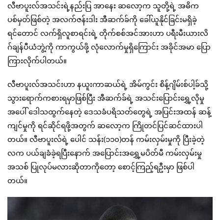
လီဗာပူးလ်အသင်းရဲ့နည်းပြ အာနေး ဆလော့က သူတို့ရဲ့ အဓိက
ပစ်မှတ်ဖြစ်တဲ့ အလက်ဇန်းဒါး အီဆက်ခ်ကို ခေါ်ယူနိုင်ခြင်းမရှိခဲ့
ရင်တောင် လက်ရှိလူစာရင်းရဲ့ တိုက်စစ်အင်အားဟာ ပရီးမီးယားလိ
ဂ်ချန်ပီယံဘွဲ့ကို ကာကွယ်ဖို့ လုံလောက်မှုရှိကြောင်း အခိုင်အမာ ပြော
ကြားလိုက်ပါတယ်။
လီဗာပူးလ်အသင်းဟာ နယူးကာဆယ်ရဲ့ အိမ်ကွင်း စိန့်ဂျိမ်းစ်ပါ့ခ်သို့
သွားရောက်ကစားရမှာဖြစ်ပြီး အီဆက်ခ်ရဲ့ အသင်းပြောင်းရွှေ့လိုမှု
အပေါ် ဒေါသထွက်နေတဲ့ ဒေသခံပရိသတ်တွေရဲ့ အပြင်းအထန် ဆန့်
ကျင်မှုကို ရင်ဆိုင်ရဖို့အတွက် ဆလော့က ကြိုတင်ပြင်ဆင်ထားပါ
တယ်။ လီဗာပူးလ်ရဲ့ ပေါင် သန်း(၁၁၀)တန် ကမ်းလှမ်းမှုကို ပြီးခဲ့တဲ့
လက ပယ်ချခံခဲ့ရပြီးနောက် အပြောင်းအရွှေ့မပိတ်မီ ကမ်းလှမ်းမှု
အသစ် ပြုလုပ်မလားဆိုတာကိုတော့ စောင့်ကြည့်ရဦးမှာ ဖြစ်ပါ
တယ်။