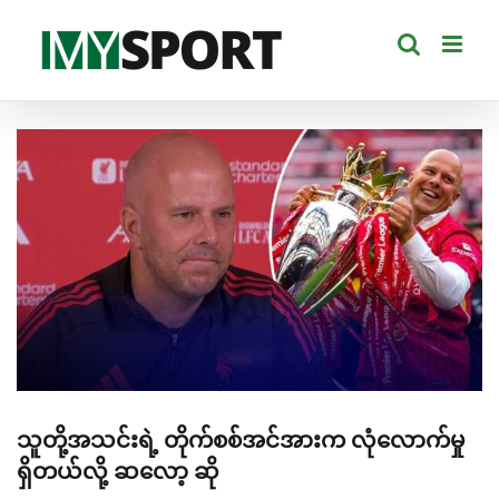
Skip
to
content
View
Larger
Image
သူတို့အသင်းရဲ့ တိုက်စစ်အင်အားက လုံလောက်မှု
ရှိတယ်လို့ ဆလော့ ဆို