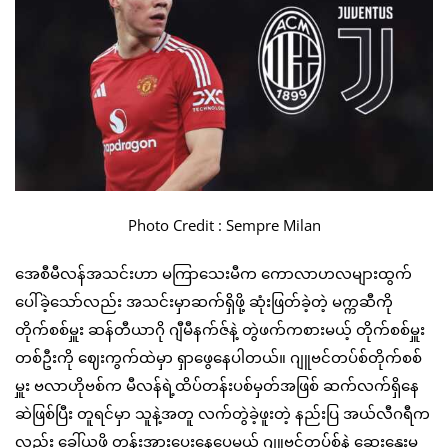
Photo Credit : Sempre Milan
အေစီမီလန်အသင်းဟာ မကြာသေးမီက ကောလာဟလများထွက်
ပေါ်ခဲ့သော်လည်း အသင်းမှာဆက်ရှိဖို့ ဆုံးဖြတ်ခဲ့တဲ့ မက္ကဆီကို
တိုက်စစ်မှူး ဆန်တီယာဂို ဂျီမီနက်ဇ်နဲ့ တွဲဖက်ကစားမယ့် တိုက်စစ်မှူး
တစ်ဦးကို ဈေးကွက်ထဲမှာ ရှာဖွေနေပါတယ်။ ဂျူဗင်တပ်စ်တိုက်စစ်
မှူး ဗလာဟိုဗစ်က မီလန်ရဲ့ထိပ်တန်းပစ်မှတ်အဖြစ် ဆက်လက်ရှိနေ
ဆဲဖြစ်ပြီး တူရင်မှာ သူနဲ့အတူ လက်တွဲခဲ့ဖူးတဲ့ နည်းပြ အယ်လီဂရီက
လည်း ခေါ်ယူဖို့ တွန်းအားပေးနေပေမယ့် ဂျူဗင်တပ်စ်နဲ့ ဆွေးနွေးမှု