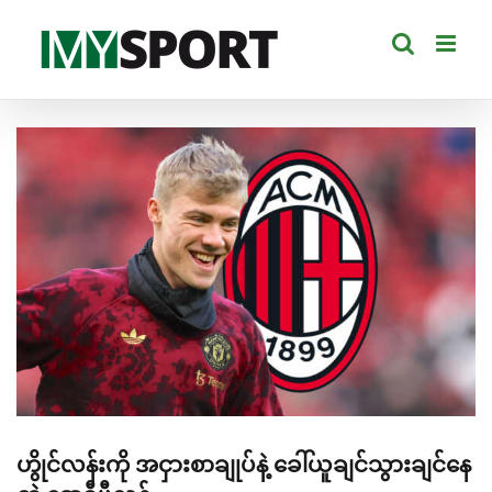
Skip
to
content
View
Larger
Image
ဟွိုင်လန်းကို အငှားစာချုပ်နဲ့ ခေါ်ယူချင်သွားချင်နေ