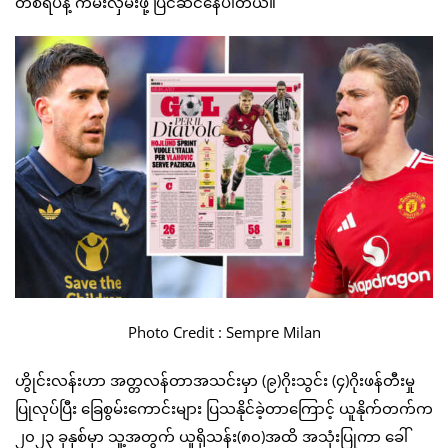
တစ်ရပ်နဲ့ ကမ်းလှမ်းဖို့ ပြင်ဆင်နေပါတယ်။
Photo Credit : Sempre Milan
ဟွိုင်းလန်းဟာ အတ္တလန်တာအသင်းမှာ (၉)ဂိုးသွင်း (၄)ဂိုးဖန်တီးမှု
ပြုလုပ်ပြီး ခြေစွမ်းကောင်းများ ပြသနိုင်ခဲ့တာကြောင့် ယူနိုက်တက်က
၂၀၂၃ ခုနှစ်မှာ သူ့အတွက် ယူရိုသန်း(၈၀)အထိ အသုံးပြုကာ ခေါ်