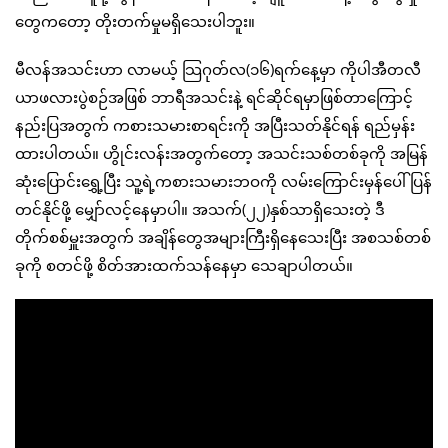
တွေကတော့ တိုးတက်မှုမရှိသေးပါဘူး။
မီလန်အသင်းဟာ လာမယ့် သြဂုတ်လ(၁၆)ရက်နေ့မှာ ကိုပါအီတလီ
ယာဖလားပွဲစဉ်အဖြစ် ဘာရီအသင်းနဲ့ ရင်ဆိုင်ရမှာဖြစ်တာကြောင့်
နည်းပြအတွက် ကစားသမားစာရင်းကို အပြီးသတ်နိုင်ရန် ရည်မှန်း
ထားပါတယ်။ ဟွိုင်းလန်းအတွက်တော့ အသင်းသစ်တစ်ခုကို အမြန်
ဆုံးပြောင်းရွှေ့ပြီး သူ့ရဲ့ကစားသမားဘဝကို လမ်းကြောင်းမှန်ပေါ် ပြန်
တင်နိုင်ဖို့ မျှော်လင့်နေမှာပါ။ အသက်(၂၂)နှစ်သာရှိသေးတဲ့ ဒီ
တိုက်စစ်မှူးအတွက် အချိန်တွေအများကြီးရှိနေသေးပြီး အစသစ်တစ်
ခုကို စတင်ဖို့ စိတ်အားထက်သန်နေမှာ သေချာပါတယ်။