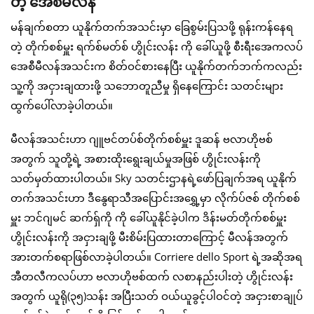
တဲ့ အေစီမီလန်
မန်ချက်စတာ ယူနိုက်တက်အသင်းမှာ ခြေစွမ်းပြသဖို့ ရုန်းကန်နေရ
တဲ့ တိုက်စစ်မှူး ရက်စ်မတ်စ် ဟွိုင်းလန်း ကို ခေါ်ယူဖို့ စီးရီးအေကလပ်
အေစီမီလန်အသင်းက စိတ်ဝင်စားနေပြီး ယူနိုက်တက်ဘက်ကလည်း
သူ့ကို အငှားချထားဖို့ သဘောတူညီမှု ရှိနေကြောင်း သတင်းများ
ထွက်ပေါ်လာခဲ့ပါတယ်။
မီလန်အသင်းဟာ ဂျူဗင်တပ်စ်တိုက်စစ်မှူး ဒူဆန် ဗလာဟိုဗစ်
အတွက် သူတို့ရဲ့ အစားထိုးရွေးချယ်မှုအဖြစ် ဟွိုင်းလန်းကို
သတ်မှတ်ထားပါတယ်။ Sky သတင်းဌာနရဲ့ဖော်ပြချက်အရ ယူနိုက်
တက်အသင်းဟာ ဒီနွေရာသီအပြောင်းအရွှေ့မှာ လိုက်ပ်ဇစ် တိုက်စစ်
မှူး ဘင်ဂျမင် ဆက်ရှ်ကို ကို ခေါ်ယူနိုင်ခဲ့ပါက ဒိန်းမတ်တိုက်စစ်မှူး
ဟွိုင်းလန်းကို အငှားချဖို့ မီးစိမ်းပြထားတာကြောင့် မီလန်အတွက်
အားတက်စရာဖြစ်လာခဲ့ပါတယ်။ Corriere dello Sport ရဲ့အဆိုအရ
အီတလီကလပ်ဟာ ဗလာဟိုဗစ်ထက် လစာနည်းပါးတဲ့ ဟွိုင်းလန်း
အတွက် ယူရို(၃၅)သန်း အပြီးသတ် ဝယ်ယူခွင့်ပါဝင်တဲ့ အငှားစာချုပ်