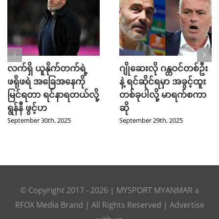
လက်ရှိ ယူနိုက်တက်ရဲ့
ဂျိုဆေးလို ဂန္တဝင်တစ်ဦး
ဖရိုဖရဲ အခြေအနေကို
နဲ့ ရင်ဆိုင်ရမှာ အခွင့်ထူး
မြင်ရတာ ရင်နာရတယ်လို့
တစ်ခုပါလို့ မာရက်စကာ
ရွန်နီ ဖွင့်ဟ
ဆို
September 30th, 2025
September 29th, 2025
© Copyright 2017 -
2026
|
MYSPORT MYANMAR
a
RFOX Media
Brand | All Rights Reserved |
Advertise