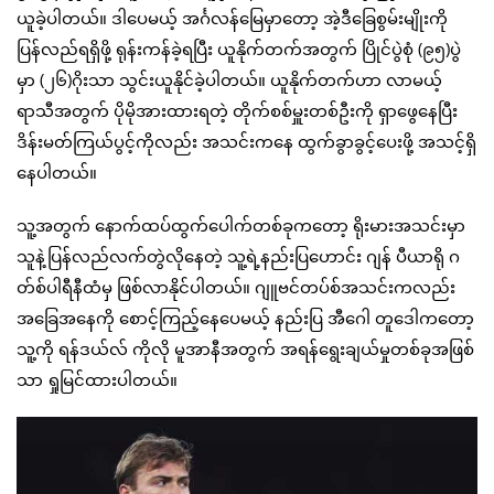
ယူခဲ့ပါတယ်။ ဒါပေမယ့် အင်္ဂလန်မြေမှာတော့ အဲ့ဒီခြေစွမ်းမျိုးကို
ပြန်လည်ရရှိဖို့ ရုန်းကန်ခဲ့ရပြီး ယူနိုက်တက်အတွက် ပြိုင်ပွဲစုံ (၉၅)ပွဲ
မှာ (၂၆)ဂိုးသာ သွင်းယူနိုင်ခဲ့ပါတယ်။ ယူနိုက်တက်ဟာ လာမယ့်
ရာသီအတွက် ပိုမိုအားထားရတဲ့ တိုက်စစ်မှူးတစ်ဦးကို ရှာဖွေနေပြီး
ဒိန်းမတ်ကြယ်ပွင့်ကိုလည်း အသင်းကနေ ထွက်ခွာခွင့်ပေးဖို့ အသင့်ရှိ
နေပါတယ်။
သူ့အတွက် နောက်ထပ်ထွက်ပေါက်တစ်ခုကတော့ ရိုးမားအသင်းမှာ
သူနဲ့ပြန်လည်လက်တွဲလိုနေတဲ့ သူ့ရဲ့နည်းပြဟောင်း ဂျန် ပီယာရို ဂ
တ်စ်ပါရီနီထံမှ ဖြစ်လာနိုင်ပါတယ်။ ဂျူဗင်တပ်စ်အသင်းကလည်း
အခြေအနေကို စောင့်ကြည့်နေပေမယ့် နည်းပြ အီဂေါ တူဒေါကတော့
သူ့ကို ရန်ဒယ်လ် ကိုလို မူအာနီအတွက် အရန်ရွေးချယ်မှုတစ်ခုအဖြစ်
သာ ရှုမြင်ထားပါတယ်။