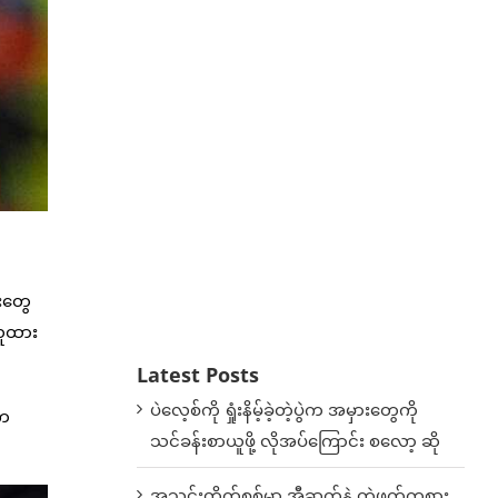
းတွေ
ယူထား
Latest Posts
ပဲလေ့စ်ကို ရှုံးနိမ့်ခဲ့တဲ့ပွဲက အမှားတွေကို
ေက
သင်ခန်းစာယူဖို့ လိုအပ်ကြောင်း စလော့ ဆို
အသင်းတိုက်စစ်မှာ အီဆက်နဲ့ တွဲဖက်ကစား