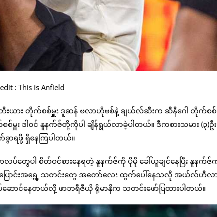
dit : This is Anfield
ီးယား တိုက်စစ်မှူး ဒူဆန် ဗလာဟိုဗစ်နဲ့ ချယ်လ်ဆီးက ဆီနီဂေါ တိုက်စစ်
မှူး ဒါဝင် နူနက်ဇ်တို့ကိုပါ ချိန်ရွယ်လာခဲ့ပါတယ်။ ဒီကစားသမား (၃)ဦး
ွာရဖို့ ရှိနေကြပါတယ်။
်တွေပါ စိတ်ဝင်စားနေရတဲ့ နူနက်ဇ်ကို ပိုမို ခေါ်ယူချင်နေပြီး နူနက်ဇ်
ြောင်းအရွှေ့ သတင်းတွေ အတော်လေး ထွက်ပေါ်နေသလို အယ်လ်ဟီလာနဲ
လုပ်ဆောင်နေတယ်လို့ ဖာဘရီဇီယို ရိုမာနိုက သတင်းဖော်ပြထားပါတယ်။