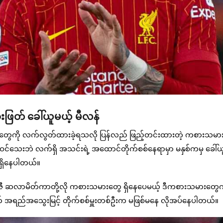
ဖြတ် ခေါ်ယူမယ့် မီလန်
ေကို လက်လွတ်ထားခဲ့ရသလို ပြန်လည် ဖြည့်တင်းထားတဲ့ ကစားသမာ
ဝင်သေးဘဲ လက်ရှိ အသင်းရဲ့ အထောင်တိုက်စစ်နေရာမှာ မနှစ်ကမှ ခေါ်
 ရှိနေပါတယ်။
ူကွာဇီ ဆလာမိတ်ကာတို့လို ကစားသမားတွေ ရှိနေပေမယ့် ဒီကစားသမားတွ
 အရည်အသွေးမြင့် တိုက်စစ်မှူးတစ်ဦးက မဖြစ်မနေ လိုအပ်နေပါတယ်။