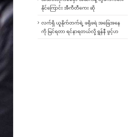
နိုင်ကြောင်း အီကီတီကေး ဆို
လက်ရှိ ယူနိုက်တက်ရဲ့ ဖရိုဖရဲ အခြေအနေ
ကို မြင်ရတာ ရင်နာရတယ်လို့ ရွန်နီ ဖွင့်ဟ