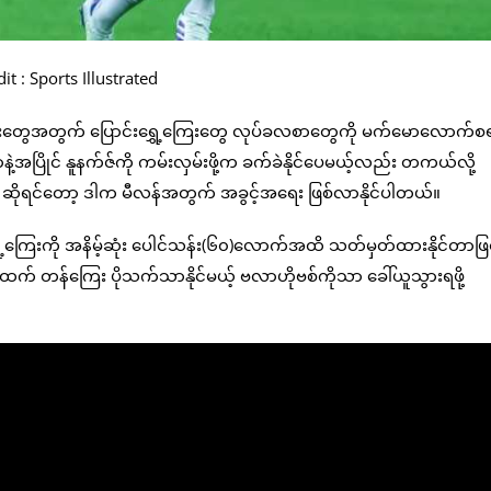
it : Sports Illustrated
းတွေအတွက် ပြောင်းရွှေ့ကြေးတွေ လုပ်ခလစာတွေကို မက်မောလောက်စ
အပြိုင် နူနက်ဇ်ကို ကမ်းလှမ်းဖို့က ခက်ခဲနိုင်ပေမယ့်လည်း တကယ်လို့
ိုရင်တော့ ဒါက မီလန်အတွက် အခွင့်အရေး ဖြစ်လာနိုင်ပါတယ်။
ြေးကို အနိမ့်ဆုံး ပေါင်သန်း(၆၀)လောက်အထိ သတ်မှတ်ထားနိုင်တာဖြစ်လ
်ထက် တန်ကြေး ပိုသက်သာနိုင်မယ့် ဗလာဟိုဗစ်ကိုသာ ခေါ်ယူသွားရဖို့