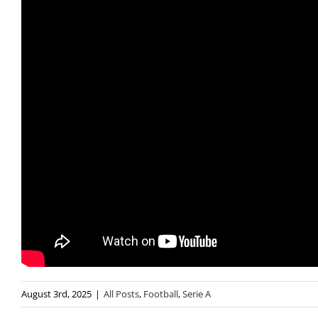
August 3rd, 2025
|
All Posts
,
Football
,
Serie A