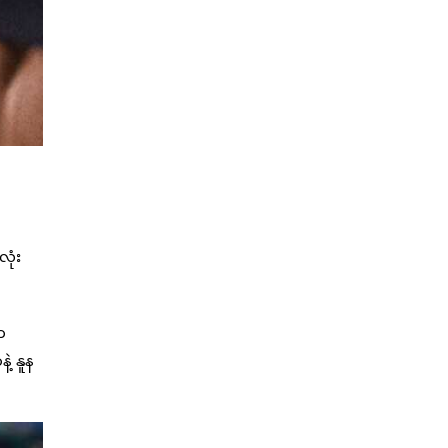
လုံး
က
့ နူန