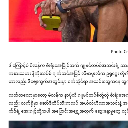
Photo Cre
ဒါကြောင့်ပဲ မီလန်က စီးရီးအေပြိုင်ဘက် ဂျုဗင်တပ်စ်အသင်းရဲ့ ဆာဘ
ကစားသမား နီကိုးလပ်စ် ဂျက်ဆင်အပြင် လီဗာပူးလ်က ဥရုဂွေး တိုက်စစ်
ဟာလည်း ဒီဈေးကွက်အတွင်းမှာ ငက်ဆိုင်ရာ အသင်းတွေကနေ ထွက်ခ
လတ်တလောမှာတော့ မီလန်က နာပိုလီ ဂျုဗင်တပ်စ်တို့လို စီးရီးအေကလပ
လည်း လက်ရှိမှာ ဆော်ဒီထိပ်သီးကလပ် အယ်လ်ဟီလာအသင်းနဲ့ အပ
က်ဇ်ရဲ့ အေးဂျင့်တို့ကပါ အပြောင်းအရွှေ့အတွက် ဆွေးနွေးမှုတွေ 