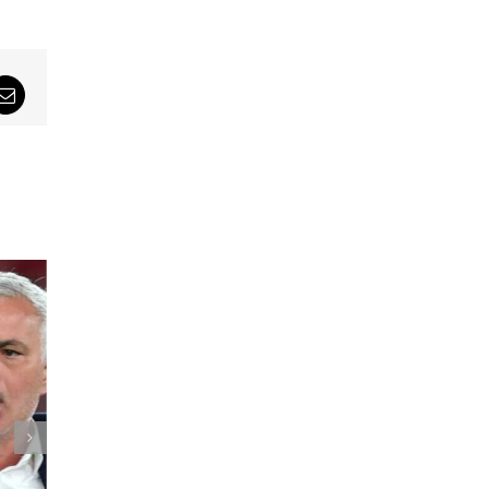
sApp
Email