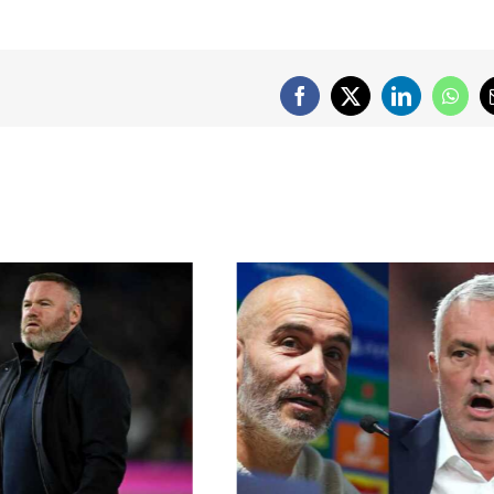
Facebook
X
LinkedIn
What