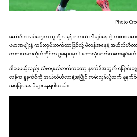
Photo Cred
ဆော်ဒီကလပ်တွေက သူတို့ အမှန်တကယ် လိုချင်နေတဲ့ ကစားသမာ
ပမာဏမျိုးနဲ့ ကမ်းလှမ်းတက်တာဖြစ်လို့ မီလန်အနေနဲ့ အယ်လ်ဟီလာနဲ့
ကစားသမားကိုယ်တိုင်က ဥရောပမှာပဲ ဘောလုံးဆက်ကစားချင်မယ် ဆ
ဒါပေမယ့်လည်း လီဗာပူးလ်ဘက်ကတော့ နူနက်ဇ်အတွက် ပြောင်းရွှေ့က
လန်က နူနက်ဇ်ကို အယ်လ်ဟီလာနဲ့အပြိုင် ကမ်းလှမ်းဖို့ထက် နူနက်ဇ
အခြေအနေ ပိုများနေရပါတယ်။