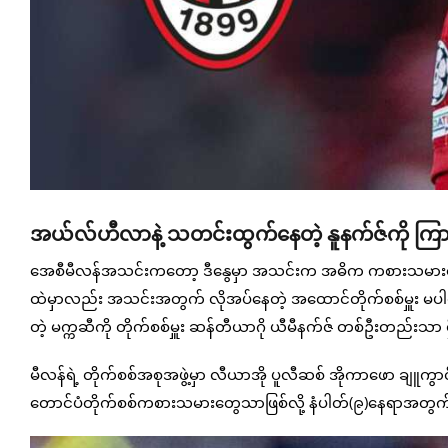
အယ်လ်ဟီလာနဲ့ သတင်းထွက်နေတဲ့ နူနက်ဇ်ကို ကြား
အေစီမီလန်အသင်းကတော့ ဒီနွေမှာ အသင်းက အဓိက ကစားသမားတွ
ထဲမှာလည်း အသင်းအတွက် လိုအပ်နေတဲ့ အထောင်တိုက်စစ်မှူး မပါ
တဲ့ မက္ကဆီကို တိုက်စစ်မှူး ဆန်တီယာဂို ယီမီနက်ဇ် တစ်ဦးတည်းသာ
မီလန်ရဲ့ တိုက်စစ်အစုအဖွဲ့မှာ လီယာအို ပူလီဆစ် အိုကာဖော ချ
တောင်ပံတိုက်စစ်ကစားသမားတွေသာဖြစ်လို့ နံပါတ်(၉)နေရာအတွက်