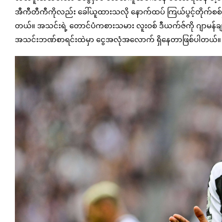
အီကီတီကီကိုလည်း ခေါ်ယူထားသလို နောက်ထပ် ကြယ်ပွင့်တိုက်စစ်မှ
တယ်။ အသင်းရဲ့ တောင်ပံကစားသမား လူးဝစ် ဒီယက်ဇ်ကို ဂျာမန်ချန်
အသင်းဘဏ်စာရင်းထဲမှာ ငွေအလုံအလောက် ရှိနေတာဖြစ်ပါတယ်။