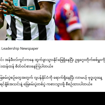
 : Leadership Newspaper
း အန်ဖီးလ်ကွင်းကနေ ထွက်ခွာသွားနိုင်ခြေရှိနေပြီး ဥရုဂွေးတိုက်စစ်မှူးက
းပြင်းထန်ထန် စိတ်ဝင်စားနေကြပါတယ်။
းပွဲစဉ်တွေအတွက် ဂျပန်နိုင်ငံကို ရောက်ရှိနေပြီး လာမယ့် ဗုဒ္ဓဟူးနေ့
်နို့စ်အသင်းနဲ့ ခြေစမ်းပွဲတစ်ပွဲ ကစားသွားဖို့ စီစဉ်ထားပါတယ်။