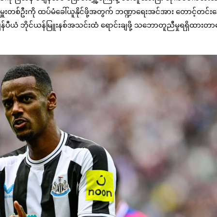
ူးတစ်ဦးကို ထပ်မံခေါ်ယူနိုင်ဖို့အတွက် ဘဏ္ဍာရေးအင်အား တောင့်တင်း
ပီယံ ဘိုင်ယန်မြူးနစ်အသင်းထံ ရောင်းချဖို့ သဘောတူညီမှုရရှိထားတာက