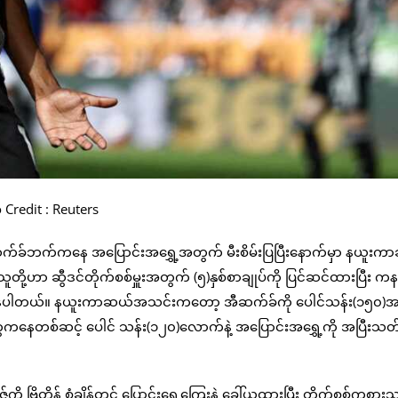
 Credit : Reuters
က်ခ်ဘက်ကနေ အပြောင်းအရွှေ့အတွက် မီးစိမ်းပြပြီးနောက်မှာ နယူးက
ူတို့ဟာ ဆွီဒင်တိုက်စစ်မှူးအတွက် (၅)နှစ်စာချုပ်ကို ပြင်ဆင်ထားပြီး က
့ စီစဉ်နေပါတယ်။ နယူးကာဆယ်အသင်းကတော့ အီဆက်ခ်ကို ပေါင်သန်း(၁၅၀)
ွေကနေတစ်ဆင့် ပေါင် သန်း(၁၂၀)လောက်နဲ့ အပြောင်းအရွှေ့ကို အပြီးသတ်န
 ဗြိတိန် စံချိန်တင် ပြောင်းရွှေ့ကြေးနဲ့ ခေါ်ယူထားပြီး တိုက်စစ်ကစား