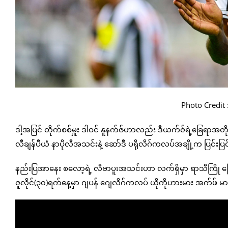
Photo Credit
ဒါ့အပြင် တိုက်စစ်မှူး ဒါဝင် နူနက်ဇ်ဟာလည်း ဒီယက်ဇ်ရဲ့ခြေရာအတိုင်
လီချန်ပီယံ နာပိုလီအသင်းနဲ့ ဆော်ဒီ ပရိုလိဂ်ကလပ်အချို့က ပြင်
နည်းပြအာနေး စလော့ရဲ့ လီဗာပူးအသင်းဟာ လက်ရှိမှာ ရာသီကြို ခြေစမ်
ဇူလိုင်(၃၀)ရက်နေ့မှာ ဂျပန် ဂျေလိဂ်ကလပ် ယိုကိုဟားမား အက်ဖ် မာရင