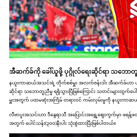
အီဆက်ခ်ကို ခေါ်ယူဖို့ ပုဂ္ဂိုလ်ရေးဆိုင်ရာ သဘောတ
နယူးကာဆယ်အသင်းရဲ့ တိုက်စစ်မှူး အလက်ဇန်းဒါး အီဆက်ခ်ဟာ ပရီးမီ
ဆိုင်ရာ သဘောတူညီမှု ရရှိသွားပြီဖြစ်ကြောင်း သတင်းများထွက်ပေ
မှူးအတွက် ပထမဆုံးအကြိမ် တရားဝင် ကမ်းလှမ်းမှုကို နယူးကာဆယ
လီဗာပူးအသင်းဟာ ဒီနွေရာသီ အပြောင်းအရွှေ့ဈေးကွက်မှာ ဖရန့်
အတွက် ပေါင်သန်း(၃၀၀)နီးပါး သုံးစွဲထားပြီးဖြစ်ပါတယ်။