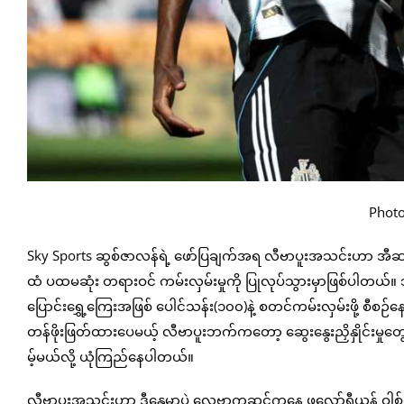
Photo
Sky Sports ဆွစ်ဇာလန်ရဲ့ ဖော်ပြချက်အရ လီဗာပူးအသင်းဟာ အီဆ
ထံ ပထမဆုံး တရားဝင် ကမ်းလှမ်းမှုကို ပြုလုပ်သွားမှာဖြစ်ပါတယ်။ သ
ပြောင်းရွှေ့ကြေးအဖြစ် ပေါင်သန်း(၁၀၀)နဲ့ စတင်ကမ်းလှမ်းဖို
တန်ဖိုးဖြတ်ထားပေမယ့် လီဗာပူးဘက်ကတော့ ဆွေးနွေးညှိနှိုင်းမှုတ
မ့်မယ်လို့ ယုံကြည်နေပါတယ်။
လီဗာပူးအသင်းဟာ ဒီနွေမှာပဲ လေဗာကူဆင်ကနေ ဖလော်ရီယန် ဝါ့စ်ဇ်ကို