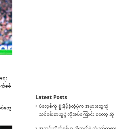
်ရေး
ုက်စစ်
Latest Posts
ပဲလေ့စ်ကို ရှုံးနိမ့်ခဲ့တဲ့ပွဲက အမှားတွေကို
သစ်တွေ
သင်ခန်းစာယူဖို့ လိုအပ်ကြောင်း စလော့ ဆို
အသင်းတိုက်စစ်မှာ အီဆက်နဲ့ တွဲဖက်ကစား