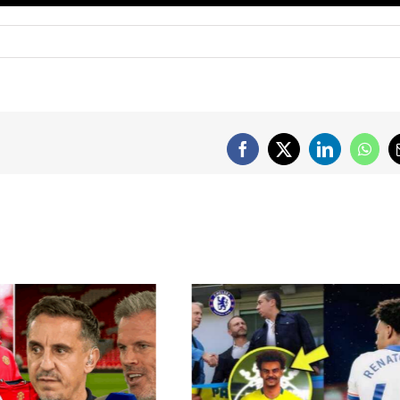
Facebook
X
LinkedIn
What