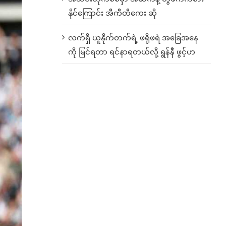
နိုင်ကြောင်း အီကီတီကေး ဆို
လက်ရှိ ယူနိုက်တက်ရဲ့ ဖရိုဖရဲ အခြေအနေ
ကို မြင်ရတာ ရင်နာရတယ်လို့ ရွန်နီ ဖွင့်ဟ