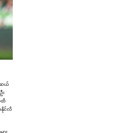
ာဆယ်
နဦး
အထိ
ိုင်လိ
သမား