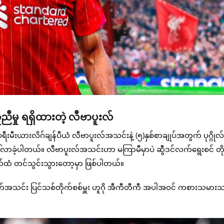
ူညီမှု ရရှိထားတဲ့ လီဗာပူးလ်
းယားလိဂ်ချန်ပီယံ လီဗာပူးလ်အသင်းနဲ့ (၅)နှစ်စာချုပ်အတွက် ပုဂ္ဂိုလ
ါ်လာခဲ့ပါတယ်။ လီဗာပူးလ်အသင်းဟာ မကြာမီမှာပဲ ဆွီဒင်လက်ရွေးစင် တိ
်ထံ တင်သွင်းသွားတော့မှာ ဖြစ်ပါတယ်။
ဖတ်အသင်း ပြင်သစ်တိုက်စစ်မှူး ဟူဂို အီကီတီကီ အပါအဝင် ကစားသမား