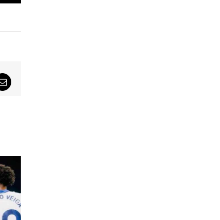
sApp
Email